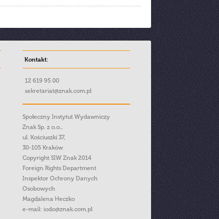
Kontakt:
12 619 95 00
sekretariat@znak.com.pl
Społeczny Instytut Wydawniczy
Znak Sp. z o.o.,
ul. Kościuszki 37,
30-105 Kraków
Copyright SIW Znak 2014
Foreign Rights Department
Inspektor Ochrony Danych
Osobowych
Magdalena Heczko
e-mail:
iodo@znak.com.pl