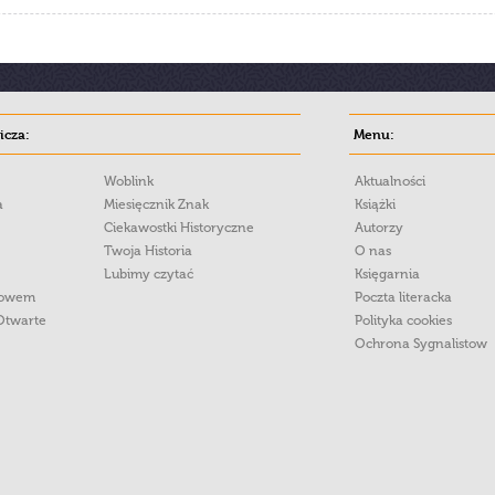
cza:
Menu:
Woblink
Aktualności
a
Miesięcznik Znak
Książki
Ciekawostki Historyczne
Autorzy
Twoja Historia
O nas
Lubimy czytać
Księgarnia
łowem
Poczta literacka
Otwarte
Polityka cookies
Ochrona Sygnalistow