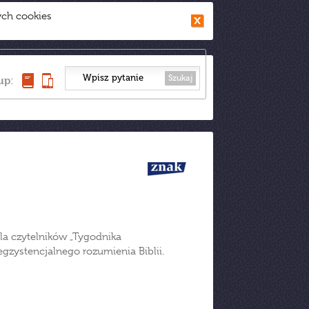
ych cookies
Szukaj
up:
la czytelników „Tygodnika
gzystencjalnego rozumienia Biblii.