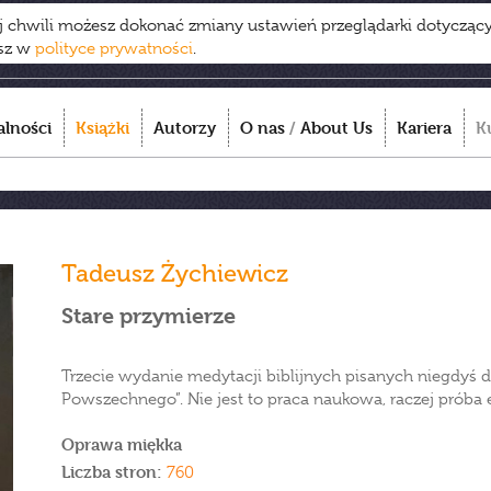
ej chwili możesz dokonać zmiany ustawień przeglądarki dotycząc
esz w
polityce prywatności
.
alności
Książki
Autorzy
O nas
/
About Us
Kariera
K
Tadeusz Żychiewicz
Stare przymierze
Trzecie wydanie medytacji biblijnych pisanych niegdyś d
Powszechnego”. Nie jest to praca naukowa, raczej próba e
Oprawa miękka
Liczba stron:
760