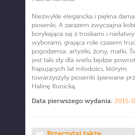
Niezwykle elegancka i piękna dama 
piosenki. A zarazem zwyczajna kobi
borykająca się z troskami i niełatw
wyborami, grająca role czasem tru
pogodzenia: artystki, żony, matki. Ś
jest taki zły dla wielu będzie powr
frapujących lat młodości, którym
towarzyszyły piosenki śpiewane pr
Halinę Kunicką.
Data pierwszego wydania:
2015-
Przeczytaj także