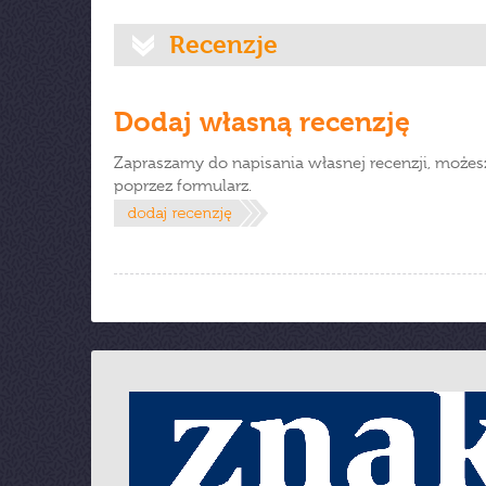
Recenzje
Dodaj własną recenzję
Zapraszamy do napisania własnej recenzji, możes
poprzez formularz.