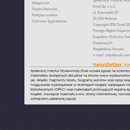
Społeczny Instytut W
Księgarnia
Znak Sp. z o.o.,
Poczta literacka
ul. Kościuszki 37,
Polityka cookies
30-105 Kraków
Ochrona Sygnalistow
Copyright SIW Znak 2
Foreign Rights Depart
Inspektor Ochrony Da
Osobowych
Magdalena Heczko
e-mail:
iodo@znak.com
newsletter >
Społeczny Instytut Wydawniczy Znak wyraża zgodę na wykorzy
materiałów dostępnych aktualnie na stronie www.wydawnictwoz
jak: okładki, fragmenty tekstu, biogramy autorów oraz opisy ksią
mogą zostać wykorzystane w recenzjach książek, katalogach i
bibliotecznych (OPAC) oraz materiałach promujących legalną dy
książek. Usunięcie materiału z ww. strony internetowej, równoz
cofnięciem udzielonej zgody.