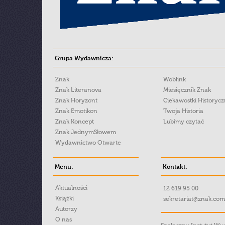
Grupa Wydawnicza:
Znak
Woblink
Znak Literanova
Miesięcznik Znak
Znak Horyzont
Ciekawostki Historyc
Znak Emotikon
Twoja Historia
Znak Koncept
Lubimy czytać
Znak JednymSłowem
Wydawnictwo Otwarte
Menu:
Kontakt:
Aktualności
12 619 95 00
Książki
sekretariat@znak.com
Autorzy
O nas