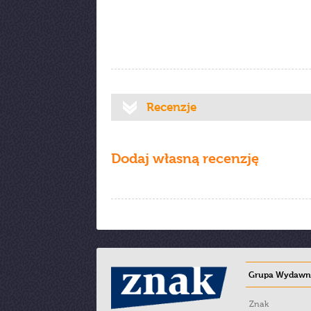
Recenzje
Dodaj własną recenzję
Grupa Wydawni
Znak