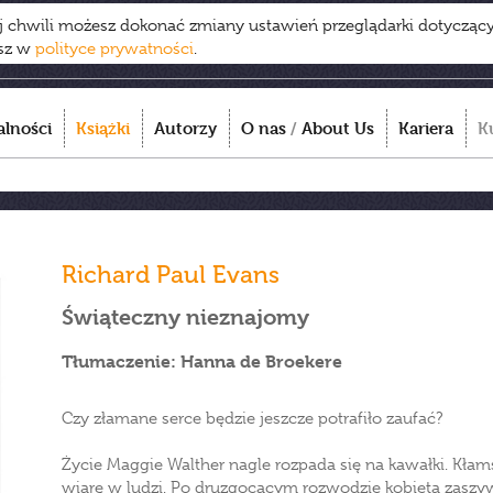
ej chwili możesz dokonać zmiany ustawień przeglądarki dotycząc
esz w
polityce prywatności
.
alności
Książki
Autorzy
O nas
/
About Us
Kariera
K
Richard Paul Evans
Świąteczny nieznajomy
Tłumaczenie: Hanna de Broekere
Czy złamane serce będzie jeszcze potrafiło zaufać?
Życie Maggie Walther nagle rozpada się na kawałki. Kłam
wiarę w ludzi. Po druzgocącym rozwodzie kobieta zaszyw