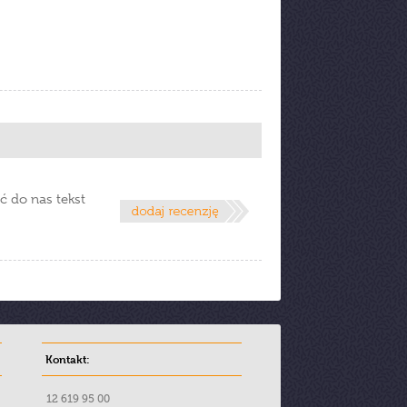
ć do nas tekst
Kontakt:
12 619 95 00