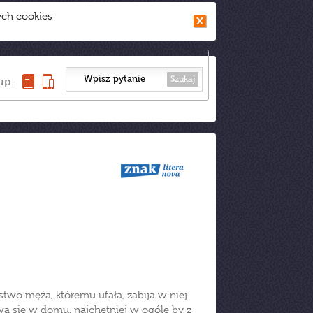
ych cookies
Szukaj
up:
stwo męża, któremu ufała, zabija w niej
a się w domu, najchętniej w ogóle by z