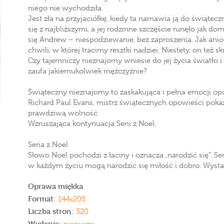
niego nie wychodziła.
Jest zła na przyjaciółkę, kiedy ta namawia ją do świąte
się z najbliższymi, a jej rodzinne szczęście runęło jak d
się Andrew – niespodziewanie, bez zaproszenia. Jak anioł
chwili, w której tracimy resztki nadziei. Niestety, on też
Czy tajemniczy nieznajomy wniesie do jej życia światło i
zaufa jakiemukolwiek mężczyźnie?
Świąteczny nieznajomy to zaskakująca i pełna emocji opo
Richard Paul Evans, mistrz świątecznych opowieści pokaz
prawdziwą wolność.
Wzruszająca kontynuacja Serii z Noel.
Seria z Noel
Słowo Noel pochodzi z łaciny i oznacza „narodzić się”. Se
w każdym życiu mogą narodzić się miłość i dobro. Wysta
Oprawa miękka
Format:
144x205
Liczba stron:
320
Wydanie: