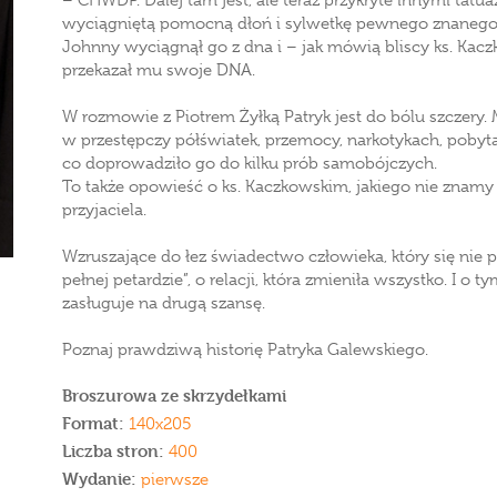
– CHWDP. Dalej tam jest, ale teraz przykryte innymi tatua
wyciągniętą pomocną dłoń i sylwetkę pewnego znanego k
Johnny wyciągnął go z dna i – jak mówią bliscy ks. Ka
przekazał mu swoje DNA.
W rozmowie z Piotrem Żyłką Patryk jest do bólu szczery.
w przestępczy półświatek, przemocy, narkotykach, pobytac
co doprowadziło go do kilku prób samobójczych.
To także opowieść o ks. Kaczkowskim, jakiego nie zna
przyjaciela.
Wzruszające do łez świadectwo człowieka, który się nie 
pełnej petardzie”, o relacji, która zmieniła wszystko. I o 
zasługuje na drugą szansę.
Poznaj prawdziwą historię Patryka Galewskiego.
Broszurowa ze skrzydełkami
Format:
140x205
Liczba stron:
400
Wydanie:
pierwsze