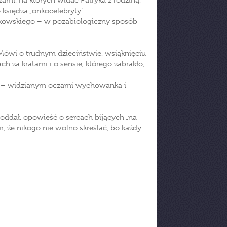
żami, na których widać Patryka z rodziną,
siędza „onkocelebryty”.
czkowskiego – w pozabiologiczny sposób
 Mówi o trudnym dzieciństwie, wsiąknięciu
h za kratami i o sensie, którego zabrakło,
my – widzianym oczami wychowanka i
poddał, opowieść o sercach bijących „na
tym, że nikogo nie wolno skreślać, bo każdy