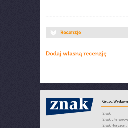
Recenzje
Dodaj własną recenzję
Grupa Wydawni
Znak
Znak Literanov
Znak Horyzont