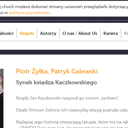
ej chwili możesz dokonać zmiany ustawień przeglądarki dotycząc
esz w
polityce prywatności
.
alności
Książki
Autorzy
O nas
/
About Us
Kariera
K
Piotr Żyłka
,
Patryk Galewski
Synek księdza Kaczkowskiego
Ksiądz Jan Kaczkowski nazywał go swoim „synkiem”.
Dzięki filmowi Johnny ich niezwykłą relację poznała cała
Najlepiej jego historię streszczają tatuaże, które ma na r