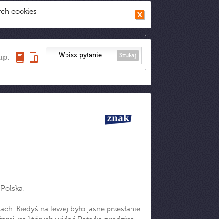
ych cookies
Szukaj
up:
 Polska.
ękach. Kiedyś na lewej było jasne przesłanie