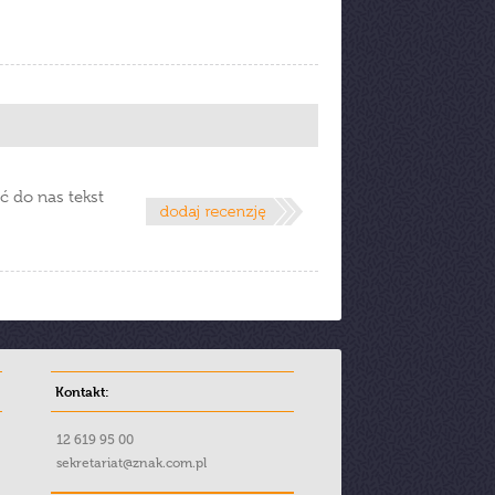
ć do nas tekst
Kontakt:
12 619 95 00
sekretariat@znak.com.pl