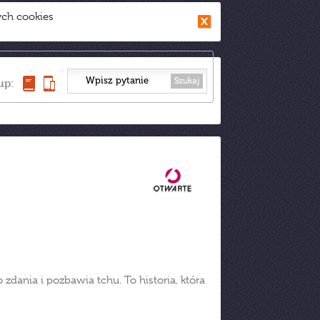
ych cookies
Szukaj
up:
ania i pozbawia tchu. To historia, która