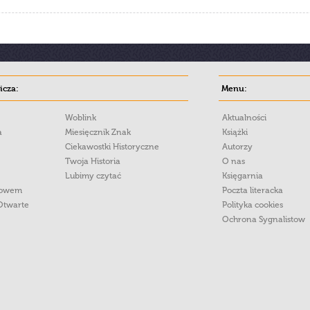
cza:
Menu:
Woblink
Aktualności
a
Miesięcznik Znak
Książki
Ciekawostki Historyczne
Autorzy
Twoja Historia
O nas
Lubimy czytać
Księgarnia
łowem
Poczta literacka
Otwarte
Polityka cookies
Ochrona Sygnalistow