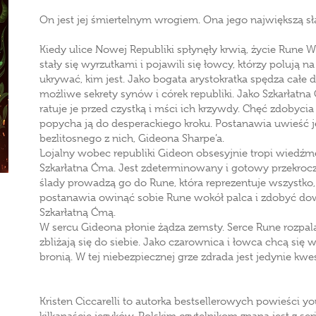
On jest jej śmiertelnym wrogiem. Ona jego największą sł
Kiedy ulice Nowej Republiki spłynęły krwią, życie Rune 
stały się wyrzutkami i pojawili się łowcy, którzy polują 
ukrywać, kim jest. Jako bogata arystokratka spędza całe 
możliwe sekrety synów i córek republiki. Jako Szkarłat
ratuje je przed czystką i mści ich krzywdy. Chęć zdobyc
popycha ją do desperackiego kroku. Postanawia uwieść je
bezlitosnego z nich, Gideona Sharpe’a.
Lojalny wobec republiki Gideon obsesyjnie tropi wiedź
Szkarłatna Ćma. Jest zdeterminowany i gotowy przekrocz
ślady prowadzą go do Rune, która reprezentuje wszystko
postanawia owinąć sobie Rune wokół palca i zdobyć dowo
Szkarłatną Ćmą.
W sercu Gideona płonie żądza zemsty. Serce Rune rozpal
zbliżają się do siebie. Jako czarownica i łowca chcą się 
bronią. W tej niebezpiecznej grze zdrada jest jedynie kw
Kristen Ciccarelli to autorka bestsellerowych powieści yo