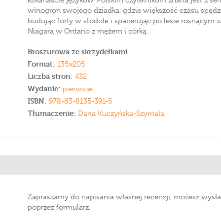
kilkanaście języków. Polskim czytelnikom znana jest z serii
winogron swojego dziadka, gdzie większość czasu spędza
budując forty w stodole i spacerując po lesie rosnącym
Niagara w Ontario z mężem i córką.
Broszurowa ze skrzydełkami
Format:
135x205
Liczba stron:
432
Wydanie:
pierwsze
ISBN:
978-83-8135-391-5
Tłumaczenie:
Daria Kuczyńska-Szymala
Zapraszamy do napisania własnej recenzji, możesz wysła
poprzez formularz.