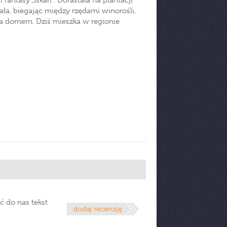
 fantasy „Iskari”. Dorastała na plantacji
ła, biegając między rzędami winorośli,
 za domem. Dziś mieszka w regionie
ć do nas tekst