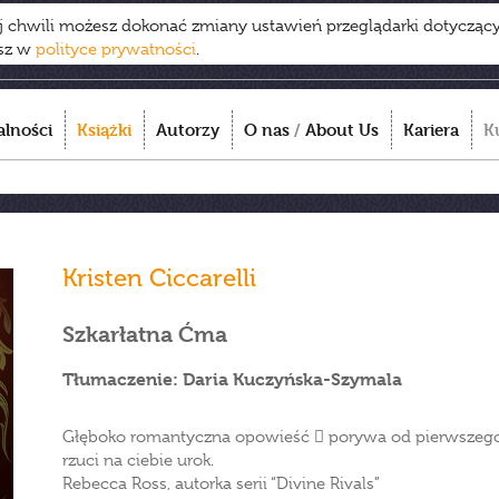
ej chwili możesz dokonać zmiany ustawień przeglądarki dotycząc
esz w
polityce prywatności
.
alności
Książki
Autorzy
O nas
/
About Us
Kariera
K
Kristen Ciccarelli
Szkarłatna Ćma
Tłumaczenie: Daria Kuczyńska-Szymala
Głęboko romantyczna opowieść  porywa od pierwszego zd
rzuci na ciebie urok.
Rebecca Ross, autorka serii “Divine Rivals”