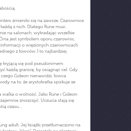
abością.
Winters zmieniło się na zawsze. Czarownice
na każdą z nich. Dlatego Rune musi
dnie na salonach, wykradając wszelkie
na Ćma jest symbolem oporu czarownic,
ia informacji o więzionych czarownicach
dnego z łowców. I to najbardziej
mę kryjącą się pod pseudonimem
yć każdą granicę, by osiągnąć cel. Gdy
, czego Gideon nienawidzi, łowca
dy na to, że arystokratka spiskuje ze
a walka o wolność. Jako Rune i Gideon
wzajemnie zniszczyć. Uczucia stają się
estią czasu…
ung adult. Jej książki przetłumaczono na