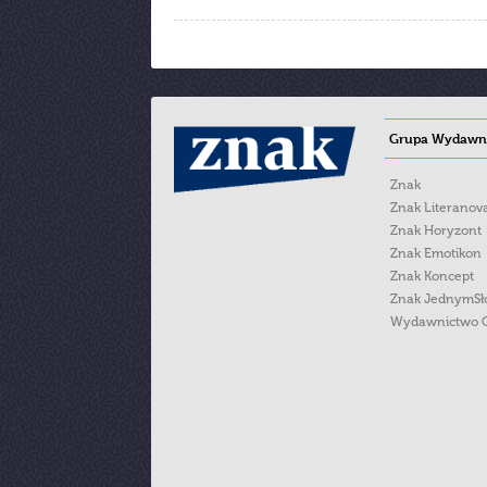
Grupa Wydawni
Znak
Znak Literanov
Znak Horyzont
Znak Emotikon
Znak Koncept
Znak JednymS
Wydawnictwo 