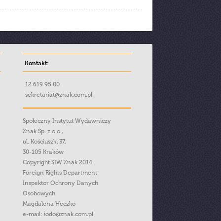
Kontakt:
12 619 95 00
sekretariat@znak.com.pl
Społeczny Instytut Wydawniczy
Znak Sp. z o.o.,
ul. Kościuszki 37,
30-105 Kraków
Copyright SIW Znak 2014
Foreign Rights Department
Inspektor Ochrony Danych
Osobowych
Magdalena Heczko
e-mail:
iodo@znak.com.pl