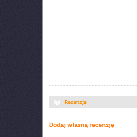
Recenzje
Dodaj własną recenzję