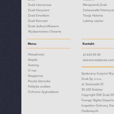
Znak Literanova
Miesięcznik Znak
Znak Horyzont
Ciekawostki Historyc
Znak Emotikon
Twoja Historia
Znak Koncept
Lubimy czytać
Znak JednymSłowem
Wydawnictwo Otwarte
Menu:
Kontakt:
Aktualności
12 619 95 00
Książki
sekretariat@znak.com
Autorzy
O nas
Społeczny Instytut W
Księgarnia
Znak Sp. z o.o.,
Poczta literacka
ul. Kościuszki 37,
Polityka cookies
30-105 Kraków
Ochrona Sygnalistow
Copyright SIW Znak 2
Foreign Rights Depart
Inspektor Ochrony Da
Osobowych