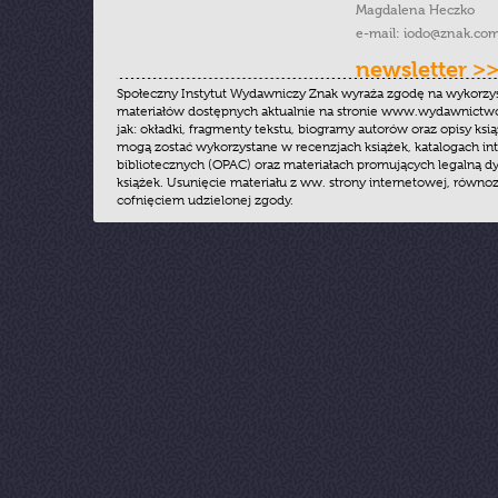
Magdalena Heczko
e-mail:
iodo@znak.com
newsletter >
Społeczny Instytut Wydawniczy Znak wyraża zgodę na wykorzy
materiałów dostępnych aktualnie na stronie www.wydawnictwoz
jak: okładki, fragmenty tekstu, biogramy autorów oraz opisy ksią
mogą zostać wykorzystane w recenzjach książek, katalogach i
bibliotecznych (OPAC) oraz materiałach promujących legalną dy
książek. Usunięcie materiału z ww. strony internetowej, równoz
cofnięciem udzielonej zgody.