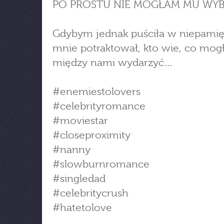
PO PROSTU NIE MOGŁAM MU WYB
Gdybym jednak puściła w niepamięć
mnie potraktował, kto wie, co mogł
między nami wydarzyć…
#enemiestolovers
#celebrityromance
#moviestar
#closeproximity
#nanny
#slowburnromance
#singledad
#celebritycrush
#hatetolove