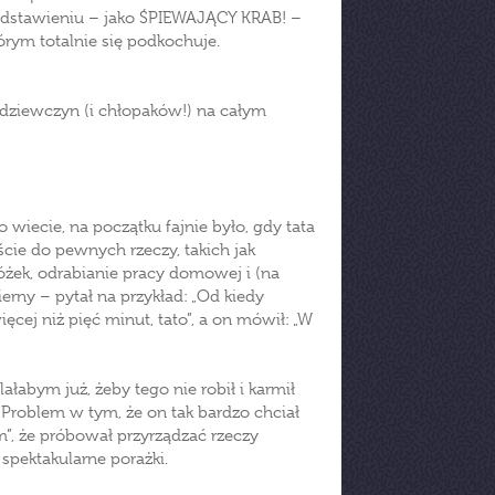
zedstawieniu – jako ŚPIEWAJĄCY KRAB! –
rym totalnie się podkochuje.
dziewczyn (i chłopaków!) na całym
iecie, na początku fajnie było, gdy tata
cie do pewnych rzeczy, takich jak
łóżek, odrabianie pracy domowej i (na
ierny – pytał na przykład: „Od kiedy
ięcej niż pięć minut, tato”, a on mówił: „W
ałabym już, żeby tego nie robił i karmił
 Problem w tym, że on tak bardzo chciał
”, że próbował przyrządzać rzeczy
pektakularne porażki.