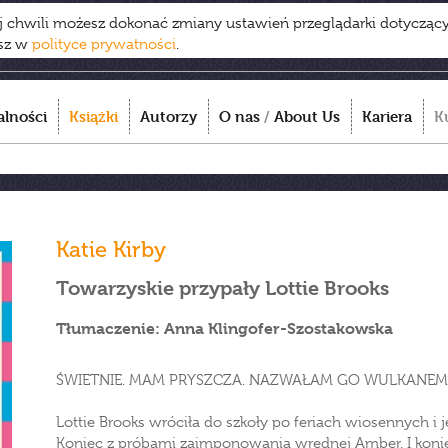
ej chwili możesz dokonać zmiany ustawień przeglądarki dotycząc
esz w
polityce prywatności
.
alności
Książki
Autorzy
O nas
/
About Us
Kariera
K
Katie Kirby
Towarzyskie przypały Lottie Brooks
Tłumaczenie: Anna Klingofer-Szostakowska
ŚWIETNIE. MAM PRYSZCZA. NAZWAŁAM GO WULKANE
Lottie Brooks wróciła do szkoły po feriach wiosennych i 
Koniec z próbami zaimponowania wrednej Amber. I koni