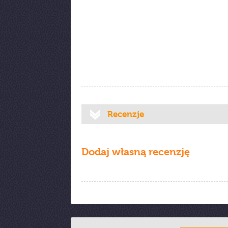
Recenzje
Dodaj własną recenzję