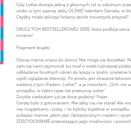
Gdy Lottie dostaje jedną z głównych ról w szkolnym pr
widzi w tym szansę, żeby OLŚNIĆ talentem Daniela, w któ
Czyżby miała zaliczyć kolejny epicki towarzyski przypał?
DRUGI TOM BESTSELLEROWEJ SERII, która podbija serca 
świecie!
Fragment książki:
Dzisiaj mama wraca do domu! Nie mogę się doczekać. No w
sam się nami zajmował, bo miał o wiele luźniejsze podejś
odkładanie brudnych ubrań do kosza w pralni, ścielenie 
ogół) oglądanie telewizji. Po prostu jest strasznie łatwow
siedzisz z tym iPadem, Lottie?”, a ja mówiłam: „Och, nie w
porządku, w takim razie nie przerywaj sobie”.
Zwykle siedziałam już ze dwie godziny! Frajer.
Gorzej było z gotowaniem. Nie żeby się nie starał! Ale wol
nas nuggetsami i pizzą – to byłoby zupełnie w porządku.
pokazać mamie, jakim jest „fantastycznym mężem i ojcem
ZDECYDOWANIE przerastające jego możliwości i ponosił s