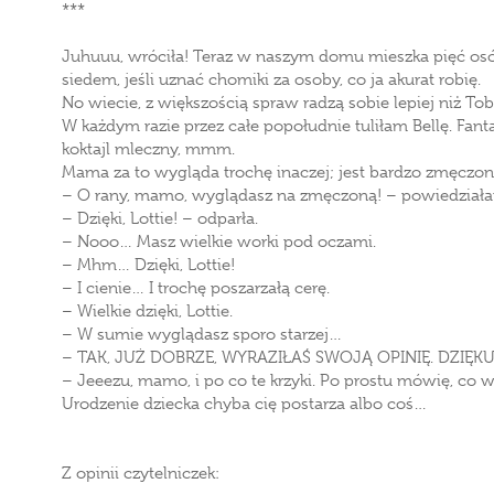
***
Juhuuu, wróciła! Teraz w naszym domu mieszka pięć osó
siedem, jeśli uznać chomiki za osoby, co ja akurat robię.
No wiecie, z większością spraw radzą sobie lepiej niż Toby
W każdym razie przez całe popołudnie tuliłam Bellę. Fan
koktajl mleczny, mmm.
Mama za to wygląda trochę inaczej; jest bardzo zmęczon
– O rany, mamo, wyglądasz na zmęczoną! – powiedział
– Dzięki, Lottie! – odparła.
– Nooo… Masz wielkie worki pod oczami.
– Mhm… Dzięki, Lottie!
– I cienie… I trochę poszarzałą cerę.
– Wielkie dzięki, Lottie.
– W sumie wyglądasz sporo starzej…
– TAK, JUŻ DOBRZE, WYRAZIŁAŚ SWOJĄ OPINIĘ. DZIĘKUJ
– Jeeezu, mamo, i po co te krzyki. Po prostu mówię, co w
Urodzenie dziecka chyba cię postarza albo coś…
Z opinii czytelniczek: