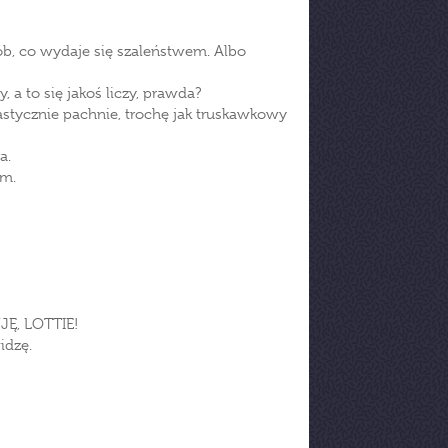
b, co wydaje się szaleństwem. Albo
, a to się jakoś liczy, prawda?
tastycznie pachnie, trochę jak truskawkowy
a.
am.
Ę, LOTTIE!
idzę.