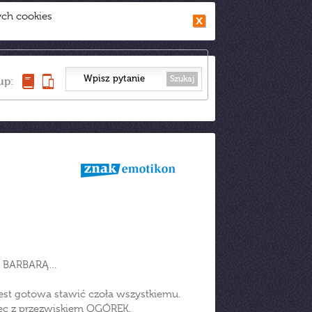
ych cookies
Szukaj
up:
M BARBARĄ…
jest gotowa stawić czoła wszystkiemu.
ec z przezwiskiem OGÓREK.