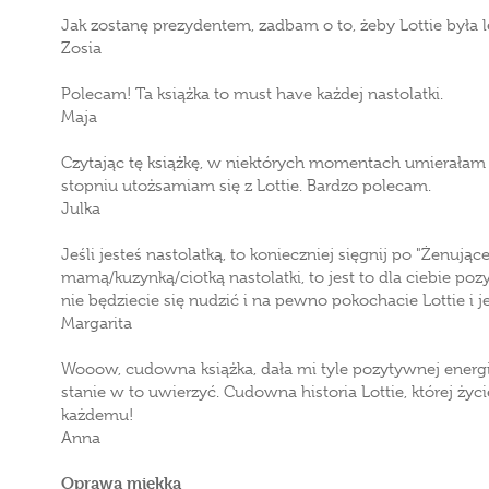
Jak zostanę prezydentem, zadbam o to, żeby Lottie była
Zosia
Polecam! Ta książka to must have każdej nastolatki.
Maja
Czytając tę książkę, w niektórych momentach umierałam 
stopniu utożsamiam się z Lottie. Bardzo polecam.
Julka
Jeśli jesteś nastolatką, to konieczniej sięgnij po "Żenujące 
mamą/kuzynką/ciotką nastolatki, to jest to dla ciebie p
nie będziecie się nudzić i na pewno pokochacie Lottie i je
Margarita
Wooow, cudowna książka, dała mi tyle pozytywnej energii 
stanie w to uwierzyć. Cudowna historia Lottie, której ży
każdemu!
Anna
Oprawa miękka