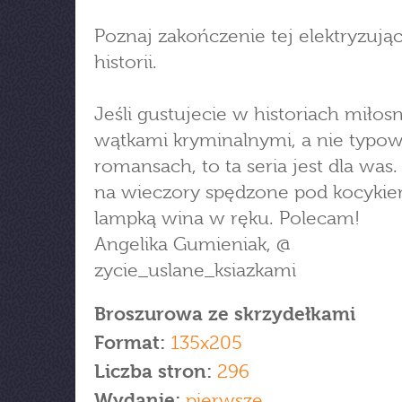
Poznaj zakończenie tej elektryzując
historii.
Jeśli gustujecie w historiach miłos
wątkami kryminalnymi, a nie typo
romansach, to ta seria jest dla was.
na wieczory spędzone pod kocykie
lampką wina w ręku. Polecam!
Angelika Gumieniak, @
zycie_uslane_ksiazkami
Broszurowa ze skrzydełkami
Format:
135x205
Liczba stron:
296
Wydanie:
pierwsze