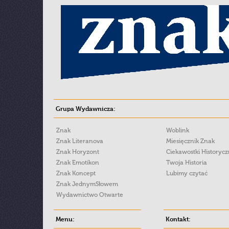
Grupa Wydawnicza:
Znak
Woblink
Znak Literanova
Miesięcznik Znak
Znak Horyzont
Ciekawostki Historyc
Znak Emotikon
Twoja Historia
Znak Koncept
Lubimy czytać
Znak JednymSłowem
Wydawnictwo Otwarte
Menu:
Kontakt: