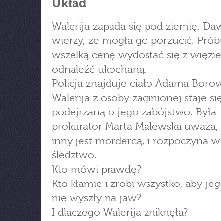
Układ
Walerija zapada się pod ziemię. Da
wierzy, że mogła go porzucić. Prób
wszelką cenę wydostać się z więzie
odnaleźć ukochaną.
Policja znajduje ciało Adama Boro
Walerija z osoby zaginionej staje si
podejrzaną o jego zabójstwo. Była
prokurator Marta Malewska uważa, 
inny jest mordercą, i rozpoczyna w
śledztwo.
Kto mówi prawdę?
Kto kłamie i zrobi wszystko, aby je
nie wyszły na jaw?
I dlaczego Walerija zniknęła?