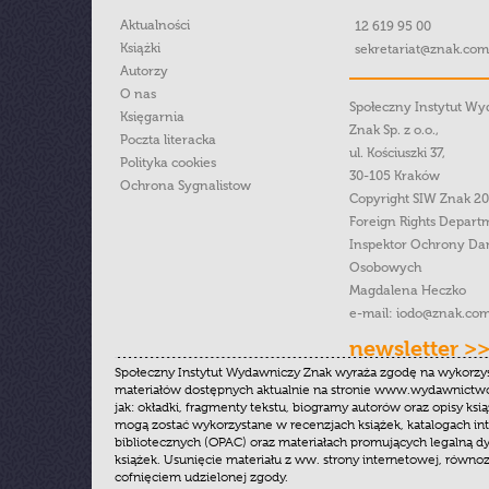
Aktualności
12 619 95 00
Książki
sekretariat@znak.com
Autorzy
O nas
Społeczny Instytut W
Księgarnia
Znak Sp. z o.o.,
Poczta literacka
ul. Kościuszki 37,
Polityka cookies
30-105 Kraków
Ochrona Sygnalistow
Copyright SIW Znak 2
Foreign Rights Depart
Inspektor Ochrony Da
Osobowych
Magdalena Heczko
e-mail:
iodo@znak.com
newsletter >
Społeczny Instytut Wydawniczy Znak wyraża zgodę na wykorzy
materiałów dostępnych aktualnie na stronie www.wydawnictwoz
jak: okładki, fragmenty tekstu, biogramy autorów oraz opisy ksią
mogą zostać wykorzystane w recenzjach książek, katalogach i
bibliotecznych (OPAC) oraz materiałach promujących legalną dy
książek. Usunięcie materiału z ww. strony internetowej, równoz
cofnięciem udzielonej zgody.