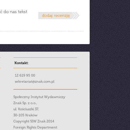
ć do nas tekst
Kontakt:
12 619 95 00
sekretariat@znak.com.pl
Społeczny Instytut Wydawniczy
Znak Sp. z o.o.,
ul. Kościuszki 37,
30-105 Kraków
Copyright SIW Znak 2014
Foreign Rights Department