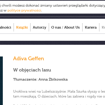
ej chwili możesz dokonać zmiany ustawień przeglądarki dotycząc
esz w
polityce prywatności
.
alności
Książki
Autorzy
O nas
/
About Us
Kariera
K
Adiva Geffen
W objęciach lasu
Tłumaczenie: Anna Żbikowska
Urokliwa wieś na Lubelszczyźnie. Mała Szurka słyszy o le
tam mieszkają. O dzieciach, które las zabiera i nigdy nie 