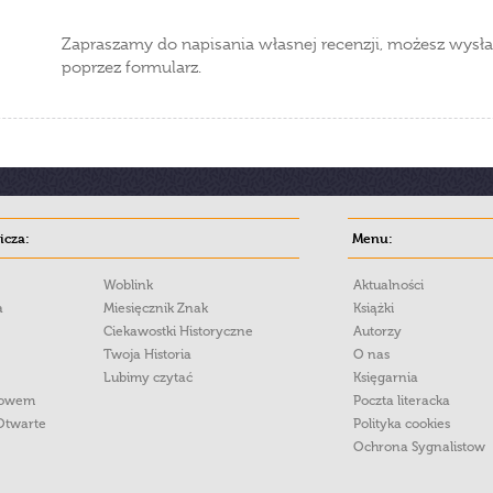
Zapraszamy do napisania własnej recenzji, możesz wysła
poprzez formularz.
cza:
Menu:
Woblink
Aktualności
a
Miesięcznik Znak
Książki
Ciekawostki Historyczne
Autorzy
Twoja Historia
O nas
Lubimy czytać
Księgarnia
łowem
Poczta literacka
Otwarte
Polityka cookies
Ochrona Sygnalistow