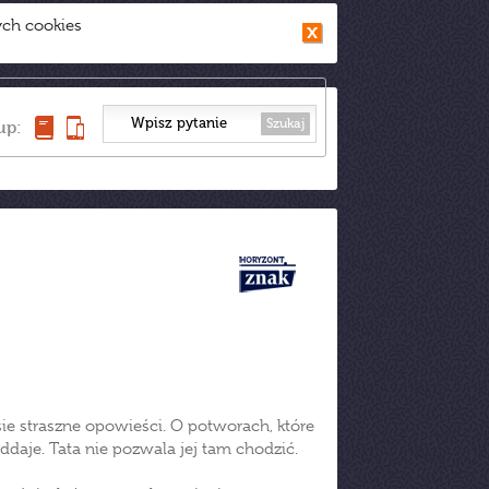
ych cookies
Szukaj
up:
sie straszne opowieści. O potworach, które
oddaje. Tata nie pozwala jej tam chodzić.