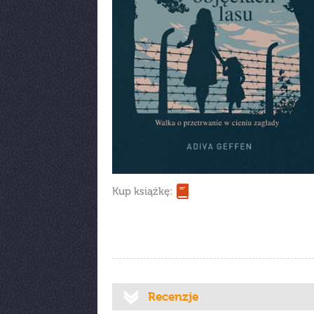
Kup książkę:
Recenzje