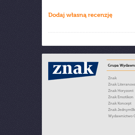
Dodaj własną recenzję
Grupa Wydawni
Znak
Znak Literanov
Znak Horyzont
Znak Emotikon
Znak Koncept
Znak JednymS
Wydawnictwo 