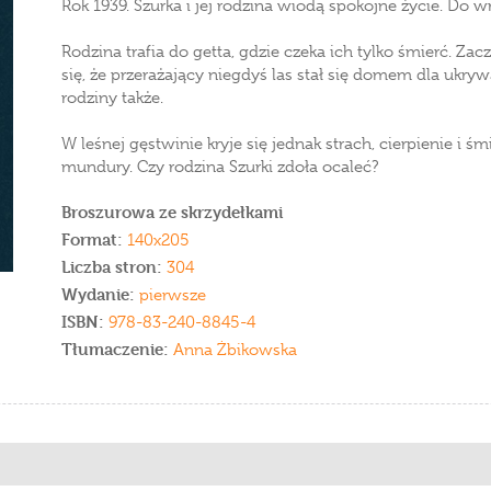
Rok 1939. Szurka i jej rodzina wiodą spokojne życie. Do w
Rodzina trafia do getta, gdzie czeka ich tylko śmierć. Z
się, że przerażający niegdyś las stał się domem dla ukrywa
rodziny także.
W leśnej gęstwinie kryje się jednak strach, cierpienie i ś
mundury. Czy rodzina Szurki zdoła ocaleć?
Broszurowa ze skrzydełkami
Format:
140x205
Liczba stron:
304
Wydanie:
pierwsze
ISBN:
978-83-240-8845-4
Tłumaczenie:
Anna Żbikowska