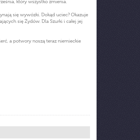
rześnia, który wszystko zmienia.
aczynają się wywózki. Dokąd uciec? Okazuje
jących się Żydów. Dla Szurki i całej jej
mierć, a potwory noszą teraz niemieckie