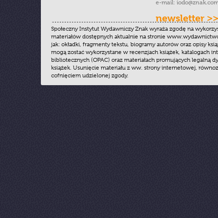
e-mail:
iodo@znak.com
newsletter >
Społeczny Instytut Wydawniczy Znak wyraża zgodę na wykorzy
materiałów dostępnych aktualnie na stronie www.wydawnictwoz
jak: okładki, fragmenty tekstu, biogramy autorów oraz opisy ksią
mogą zostać wykorzystane w recenzjach książek, katalogach i
bibliotecznych (OPAC) oraz materiałach promujących legalną dy
książek. Usunięcie materiału z ww. strony internetowej, równoz
cofnięciem udzielonej zgody.