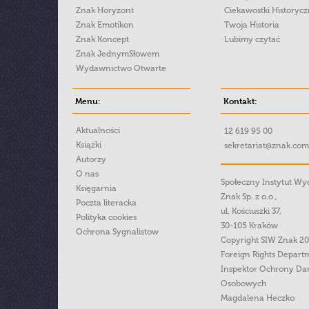
Znak Horyzont
Ciekawostki Historyc
Znak Emotikon
Twoja Historia
Znak Koncept
Lubimy czytać
Znak JednymSłowem
Wydawnictwo Otwarte
Menu:
Kontakt:
Aktualności
12 619 95 00
Książki
sekretariat@znak.com
Autorzy
O nas
Społeczny Instytut W
Księgarnia
Znak Sp. z o.o.,
Poczta literacka
ul. Kościuszki 37,
Polityka cookies
30-105 Kraków
Ochrona Sygnalistow
Copyright SIW Znak 2
Foreign Rights Depart
Inspektor Ochrony Da
Osobowych
Magdalena Heczko