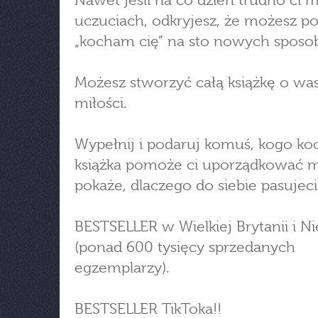
Nawet jeśli na co dzień trudno ci 
uczuciach, odkryjesz, że możesz p
„kocham cię” na sto nowych sposo
Możesz stworzyć całą książkę o wa
miłości.
Wypełnij i podaruj komuś, kogo ko
książka pomoże ci uporządkować my
pokaże, dlaczego do siebie pasujeci
BESTSELLER w Wielkiej Brytanii i 
(ponad 600 tysięcy sprzedanych
egzemplarzy).
BESTSELLER TikToka!!