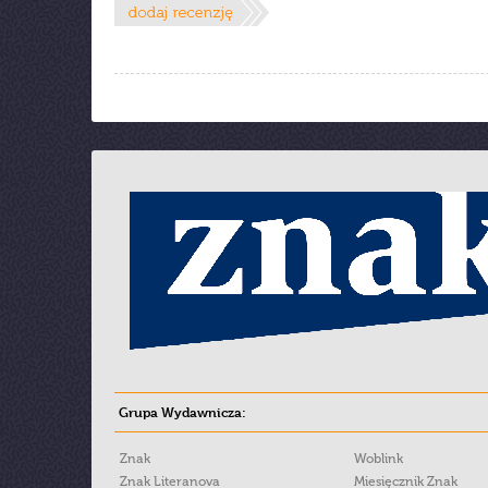
Grupa Wydawnicza:
Znak
Woblink
Znak Literanova
Miesięcznik Znak