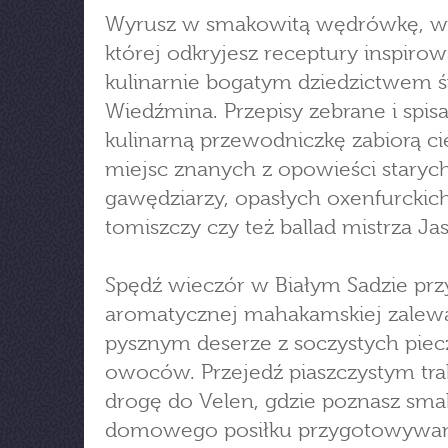
Wyrusz w smakowitą wędrówkę, w 
której odkryjesz receptury inspiro
kulinarnie bogatym dziedzictwem ś
Wiedźmina. Przepisy zebrane i spis
kulinarną przewodniczkę zabiorą ci
miejsc znanych z opowieści staryc
gawędziarzy, opasłych oxenfurckic
tomiszczy czy też ballad mistrza Jas
Spędź wieczór w Białym Sadzie prz
aromatycznej mahakamskiej zalewa
pysznym deserze z soczystych pie
owoców. Przejedź piaszczystym tr
drogę do Velen, gdzie poznasz sma
domowego posiłku przygotowywa