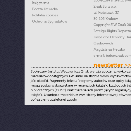
Społeczny Instytut W
Księgarnia
Znak Sp. z o.o.,
Poczta literacka
ul. Kościuszki 37,
Polityka cookies
30-105 Kraków
Ochrona Sygnalistow
Copyright SIW Znak 2
Foreign Rights Depart
Inspektor Ochrony Da
Osobowych
Magdalena Heczko
e-mail:
iodo@znak.com
newsletter >
Społeczny Instytut Wydawniczy Znak wyraża zgodę na wykorzy
materiałów dostępnych aktualnie na stronie www.wydawnictwoz
jak: okładki, fragmenty tekstu, biogramy autorów oraz opisy ksią
mogą zostać wykorzystane w recenzjach książek, katalogach i
bibliotecznych (OPAC) oraz materiałach promujących legalną dy
książek. Usunięcie materiału z ww. strony internetowej, równoz
cofnięciem udzielonej zgody.