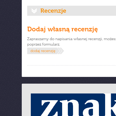
Recenzje
Dodaj własną recenzję
Zapraszamy do napisania własnej recenzji, możes
poprzez formularz.