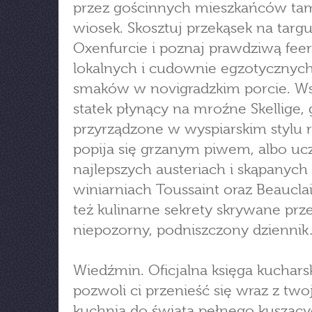
przez gościnnych mieszkańców ta
wiosek. Skosztuj przekąsek na targ
Oxenfurcie i poznaj prawdziwą feer
lokalnych i cudownie egzotycznyc
smaków w novigradzkim porcie. Ws
statek płynący na mroźne Skellige, 
przyrządzone w wyspiarskim stylu 
popija się grzanym piwem, albo uc
najlepszych austeriach i skąpanyc
winiarniach Toussaint oraz Beauclai
też kulinarne sekrety skrywane prz
niepozorny, podniszczony dzienni
Wiedźmin. Oficjalna księga kuchars
pozwoli ci przenieść się wraz z two
kuchnią do świata pełnego kusząc