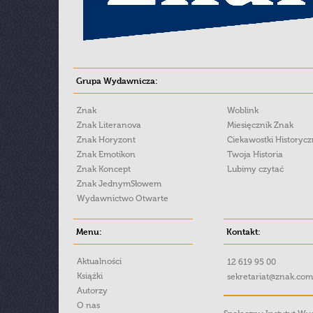
Grupa Wydawnicza:
Znak
Woblink
Znak Literanova
Miesięcznik Znak
Znak Horyzont
Ciekawostki Historyc
Znak Emotikon
Twoja Historia
Znak Koncept
Lubimy czytać
Znak JednymSłowem
Wydawnictwo Otwarte
Menu:
Kontakt:
Aktualności
12 619 95 00
Książki
sekretariat@znak.com
Autorzy
O nas