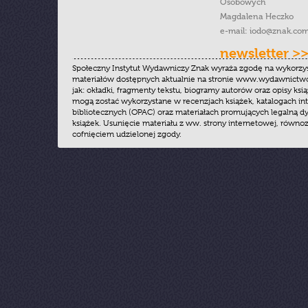
Osobowych
Magdalena Heczko
e-mail:
iodo@znak.com
newsletter >
Społeczny Instytut Wydawniczy Znak wyraża zgodę na wykorzy
materiałów dostępnych aktualnie na stronie www.wydawnictwoz
jak: okładki, fragmenty tekstu, biogramy autorów oraz opisy ksią
mogą zostać wykorzystane w recenzjach książek, katalogach i
bibliotecznych (OPAC) oraz materiałach promujących legalną dy
książek. Usunięcie materiału z ww. strony internetowej, równoz
cofnięciem udzielonej zgody.