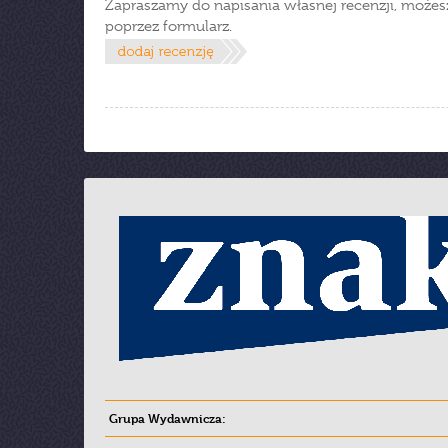
Zapraszamy do napisania własnej recenzji, możes
poprzez formularz.
Grupa Wydawnicza: