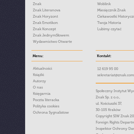
Znak
Woblink
Znak Literanova
Miesięcznik Znak
Znak Horyzont
Ciekawostki Historyc
Znak Emotikon
Twoja Historia
Znak Koncept
Lubimy czytać
Znak JednymSłowem
Wydawnictwo Otwarte
Menu:
Kontakt:
Aktualności
12 619 95 00
Książki
sekretariat@znak.com
Autorzy
O nas
Społeczny Instytut W
Księgarnia
Znak Sp. z o.o.,
Poczta literacka
ul. Kościuszki 37,
Polityka cookies
30-105 Kraków
Ochrona Sygnalistow
Copyright SIW Znak 2
Foreign Rights Depart
Inspektor Ochrony Da