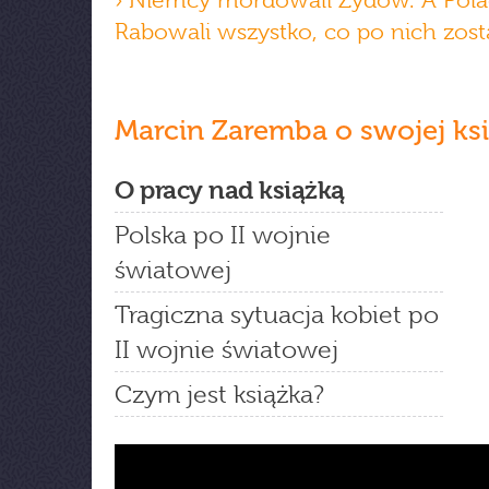
› Niemcy mordowali Żydów. A Pola
Rabowali wszystko, co po nich zost
Marcin Zaremba o swojej ks
O pracy nad książką
Polska po II wojnie
światowej
Tragiczna sytuacja kobiet po
II wojnie światowej
Czym jest książka?