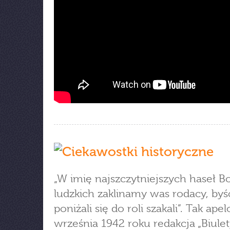
„W imię najszczytniejszych haseł Bo
ludzkich zaklinamy was rodacy, byś
poniżali się do roli szakali”. Tak ape
września 1942 roku redakcja „Biule