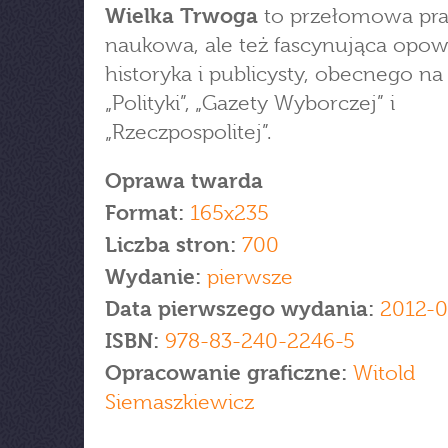
Wielka Trwoga
to przełomowa pr
naukowa, ale też fascynująca opow
historyka i publicysty, obecnego n
„Polityki”, „Gazety Wyborczej” i
„Rzeczpospolitej”.
Oprawa twarda
Format:
165x235
Liczba stron:
700
Wydanie:
pierwsze
Data pierwszego wydania:
2012-0
ISBN:
978-83-240-2246-5
Opracowanie graficzne:
Witold
Siemaszkiewicz