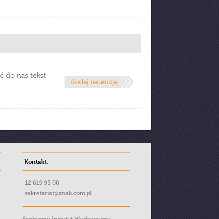
ć do nas tekst
Kontakt:
12 619 95 00
sekretariat@znak.com.pl