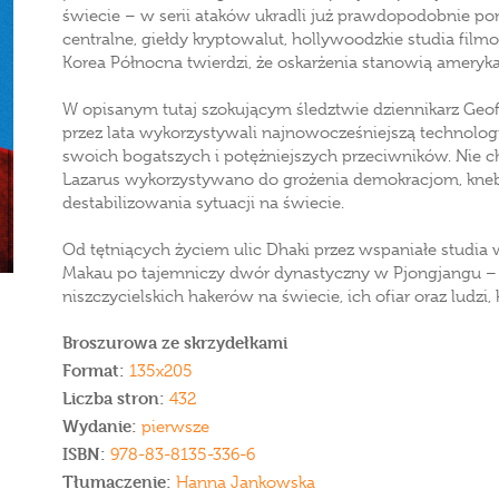
świecie – w serii ataków ukradli już prawdopodobnie pon
centralne, giełdy kryptowalut, hollywoodzkie studia film
Korea Północna twierdzi, że oskarżenia stanowią ameryka
W opisanym tutaj szokującym śledztwie dziennikarz Geoff
przez lata wykorzystywali najnowocześniejszą technologi
swoich bogatszych i potężniejszych przeciwników. Nie ch
Lazarus wykorzystywano do grożenia demokracjom, kneb
destabilizowania sytuacji na świecie.
Od tętniących życiem ulic Dhaki przez wspaniałe studia
Makau po tajemniczy dwór dynastyczny w Pjongjangu – ot
niszczycielskich hakerów na świecie, ich ofiar oraz ludzi
Broszurowa ze skrzydełkami
Format:
135x205
Liczba stron:
432
Wydanie:
pierwsze
ISBN:
978-83-8135-336-6
Tłumaczenie:
Hanna Jankowska