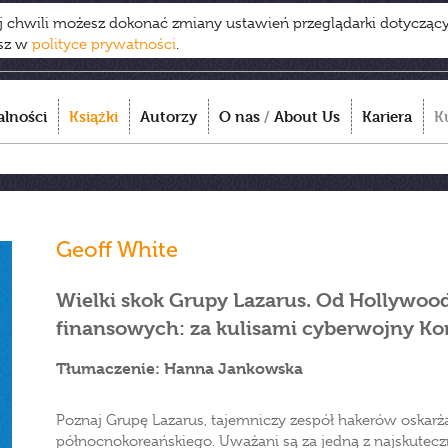
ej chwili możesz dokonać zmiany ustawień przeglądarki dotycząc
esz w
polityce prywatności
.
alności
Książki
Autorzy
O nas
/
About Us
Kariera
K
Geoff White
Wielki skok Grupy Lazarus. Od Hollywood 
finansowych: za kulisami cyberwojny Ko
Tłumaczenie: Hanna Jankowska
Poznaj Grupę Lazarus, tajemniczy zespół hakerów oskarż
północnokoreańskiego. Uważani są za jedną z najskutecz