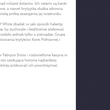
ad miliard dolarów. Ich celami są banki
owe, a nawet brytyjska służba zdrowia.
ńską próbę zszargania jej wizerunku.
 White zbadał, w jaki sposób hakerzy
ę, by zuchwale i bezlitośnie atakować
odziło jednak tylko o pieniądze. Grupę
lowania krytyków Korei Północnej i
 w Fabryce Snów i rozświetlone kasyna w
o szokująca historia najbardziej
, którzy próbowali ich powstrzymać.