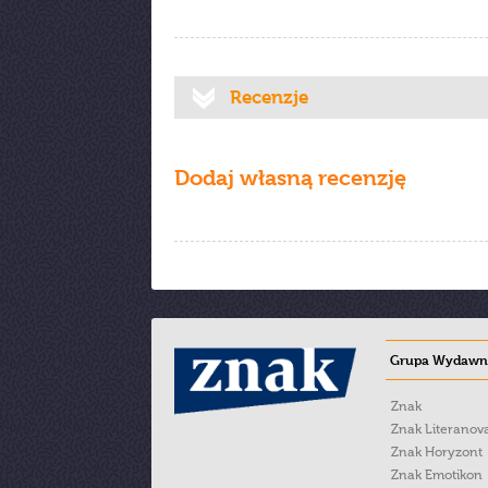
Recenzje
Dodaj własną recenzję
Grupa Wydawni
Znak
Znak Literanov
Znak Horyzont
Znak Emotikon