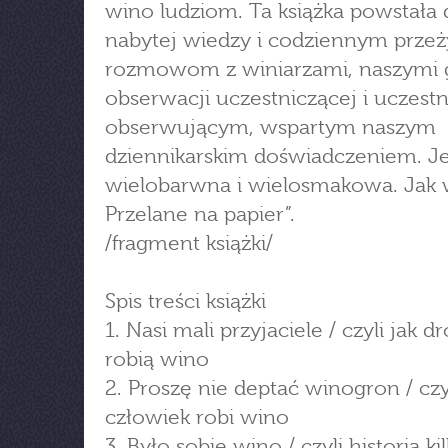
wino ludziom. Ta książka powstała d
nabytej wiedzy i codziennym prze
rozmowom z winiarzami, naszymi 
obserwacji uczestniczącej i uczest
obserwującym, wspartym naszym
dziennikarskim doświadczeniem. Je
wielobarwna i wielosmakowa. Jak 
Przelane na papier”.
/fragment książki/
Spis treści książki
1. Nasi mali przyjaciele / czyli jak d
robią wino
2. Proszę nie deptać winogron / czyl
człowiek robi wino
3. Było sobie wino / czyli historia ki