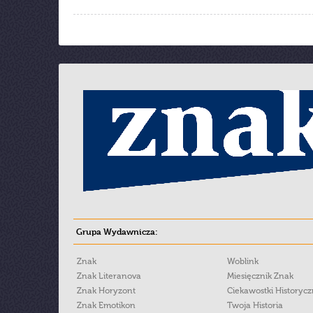
Grupa Wydawnicza:
Znak
Woblink
Znak Literanova
Miesięcznik Znak
Znak Horyzont
Ciekawostki Historyc
Znak Emotikon
Twoja Historia