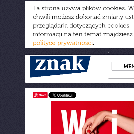
Ta strona używa plików cookies. W
chwili możesz dokonać zmiany us
przeglądarki dotyczących cookies
-
informacji na ten temat znajdziesz
polityce prywatności
.
ME
Save