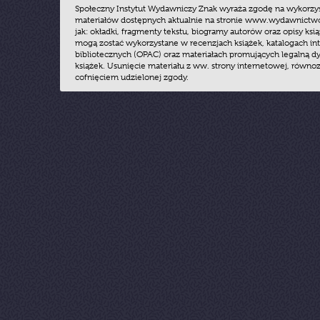
Społeczny Instytut Wydawniczy Znak wyraża zgodę na wykorzy
materiałów dostępnych aktualnie na stronie www.wydawnictwoz
jak: okładki, fragmenty tekstu, biogramy autorów oraz opisy ksią
mogą zostać wykorzystane w recenzjach książek, katalogach i
bibliotecznych (OPAC) oraz materiałach promujących legalną dy
książek. Usunięcie materiału z ww. strony internetowej, równoz
cofnięciem udzielonej zgody.