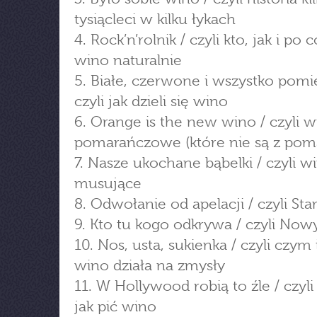
tysiącleci w kilku łykach
4. Rock’n’rolnik / czyli kto, jak i po 
wino naturalnie
5. Białe, czerwone i wszystko pomi
czyli jak dzieli się wino
6. Orange is the new wino / czyli w
pomarańczowe (które nie są z pom
7. Nasze ukochane bąbelki / czyli w
musujące
8. Odwołanie od apelacji / czyli Sta
9. Kto tu kogo odkrywa / czyli Now
10. Nos, usta, sukienka / czyli czym i
wino działa na zmysły
11. W Hollywood robią to źle / czyli
jak pić wino