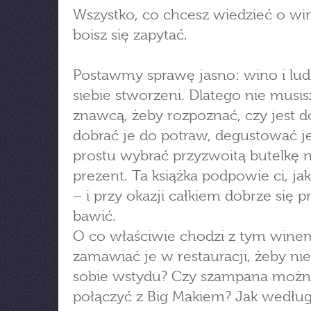
Wszystko, co chcesz wiedzieć o win
boisz się zapytać.
Postawmy sprawę jasno: wino i ludz
siebie stworzeni. Dlatego nie musis
znawcą, żeby rozpoznać, czy jest d
dobrać je do potraw, degustować j
prostu wybrać przyzwoitą butelkę 
prezent. Ta książka podpowie ci, jak
– i przy okazji całkiem dobrze się p
bawić.
O co właściwie chodzi z tym wine
zamawiać je w restauracji, żeby ni
sobie wstydu? Czy szampana możn
połączyć z Big Makiem? Jak wedłu