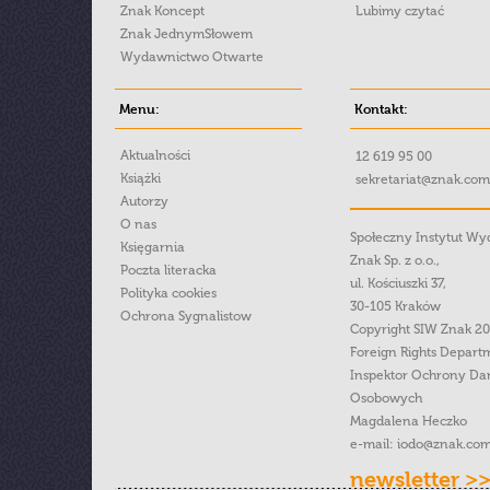
Znak Koncept
Lubimy czytać
Znak JednymSłowem
Wydawnictwo Otwarte
Menu:
Kontakt:
Aktualności
12 619 95 00
Książki
sekretariat@znak.com
Autorzy
O nas
Społeczny Instytut W
Księgarnia
Znak Sp. z o.o.,
Poczta literacka
ul. Kościuszki 37,
Polityka cookies
30-105 Kraków
Ochrona Sygnalistow
Copyright SIW Znak 2
Foreign Rights Depart
Inspektor Ochrony Da
Osobowych
Magdalena Heczko
e-mail:
iodo@znak.com
newsletter >