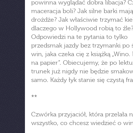
powinna wyglądać dobra libacja? C
maceracja boli? Jak silne barki maj
drożdże? Jak właściwie trzymać kiel
dlaczego w Hollywood robią to źle
Odpowiedzi na te pytania to tylko
przedsmak jazdy bez trzymanki po 
win, jaka czeka cię z książką „Wino.
na papier”. Obiecujemy, że po lektu
trunek już nigdy nie będzie smakow
samo. Każdy łyk stanie się czystą fra
**
Czwórka przyjaciół, która przelała 
wszystko, co chcesz wiedzieć o win