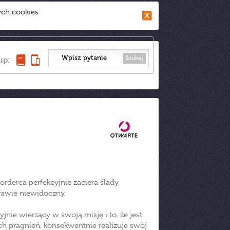
ych cookies
Szukaj
up:
rderca perfekcyjnie zaciera ślady,
prawie niewidoczny.
jnie wierzący w swoją misję i to, że jest
h pragnień, konsekwentnie realizuje swój