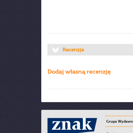
Recenzje
Dodaj własną recenzję
Grupa Wydawni