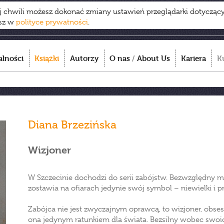
ej chwili możesz dokonać zmiany ustawień przeglądarki dotycząc
esz w
polityce prywatności
.
alności
Książki
Autorzy
O nas
/
About Us
Kariera
K
Diana Brzezińska
Wizjoner
W Szczecinie dochodzi do serii zabójstw. Bezwzględny mo
zostawia na ofiarach jedynie swój symbol – niewielki i 
Zabójca nie jest zwyczajnym oprawcą, to wizjoner, obsesy
ona jedynym ratunkiem dla świata. Bezsilny wobec swoic