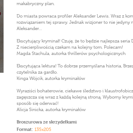
makabryczny plan.
Do miasta powraca profiler Aleksander Lewis. Wraz z kom
rozwiązaniem tej sprawy. Jednak wizjoner to nie jedyny
Aleksander…
Ekscytujący kryminał! Czuję, że to będzie najlepsza seria 
Z niecierpliwością czekam na kolejny tom. Polecam!
Magda Stachula, autorka thrillerów psychologicznych
Ekscytująca lektura! To dobrze przemyślana historia, Brz
czytelnika za gardło.
Kinga Wójcik, autorka kryminałów
Wyraziści bohaterowie, ciekawe śledztwo i klaustrofobicz
zagęszcza się wraz z każdą kolejną stroną. Wyborny krymi
sposób się oderwać!
Alicja Sinicka, autorka kryminałów
Broszurowa ze skrzydełkami
Format:
135x205