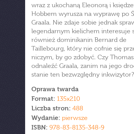
wraz z ukochaną Eleonorą i księdz
Hobbem wyrusza na wyprawę po Ś
Graala. Nie zdaje sobie jednak spra
legendarnym kielichem interesuje s
również dominikanin Bernard de
Taillebourg, który nie cofnie się pr
niczym, by go zdobyć. Czy Thomas
odnaleźć Graala, zanim na jego dr
stanie ten bezwzględny inkwizytor?
Oprawa twarda
Format:
135x210
Liczba stron:
488
Wydanie:
pierwsze
ISBN:
978-83-8135-348-9