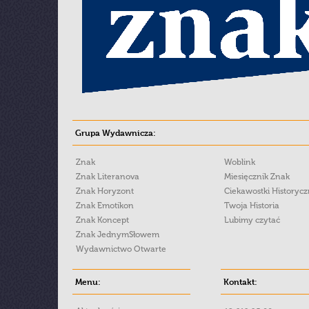
Grupa Wydawnicza:
Znak
Woblink
Znak Literanova
Miesięcznik Znak
Znak Horyzont
Ciekawostki Historyc
Znak Emotikon
Twoja Historia
Znak Koncept
Lubimy czytać
Znak JednymSłowem
Wydawnictwo Otwarte
Menu:
Kontakt: