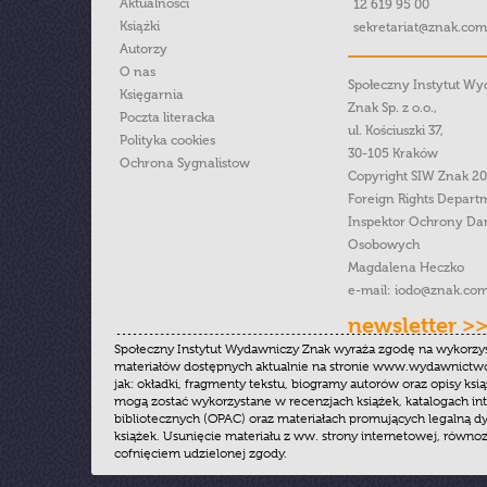
Aktualności
12 619 95 00
Książki
sekretariat@znak.com
Autorzy
O nas
Społeczny Instytut W
Księgarnia
Znak Sp. z o.o.,
Poczta literacka
ul. Kościuszki 37,
Polityka cookies
30-105 Kraków
Ochrona Sygnalistow
Copyright SIW Znak 2
Foreign Rights Depart
Inspektor Ochrony Da
Osobowych
Magdalena Heczko
e-mail:
iodo@znak.com
newsletter >
Społeczny Instytut Wydawniczy Znak wyraża zgodę na wykorzy
materiałów dostępnych aktualnie na stronie www.wydawnictwoz
jak: okładki, fragmenty tekstu, biogramy autorów oraz opisy ksią
mogą zostać wykorzystane w recenzjach książek, katalogach i
bibliotecznych (OPAC) oraz materiałach promujących legalną dy
książek. Usunięcie materiału z ww. strony internetowej, równoz
cofnięciem udzielonej zgody.