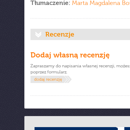
Tłumaczenie:
Marta Magdalena Bo
Recenzje
Dodaj własną recenzję
Zapraszamy do napisania własnej recenzji, możes
poprzez formularz.