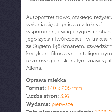
Autoportret nowojorskiego reżyser
wyłania się stopniowo z luźnych
wspomnień, uwag i dygresji dotyc
jego życia i twórczości - w trakci
ze Stigiem Björkmanem, szwedzki
krytykiem filmowym, inteligentny
rozmówcą i doskonałym znawcą f
Allena.
Oprawa miękka
Format:
140 x 205 mm
Liczba stron:
356
Wydanie:
pierwsze