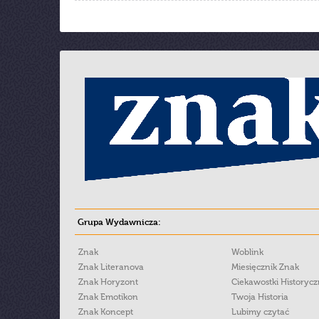
Grupa Wydawnicza:
Znak
Woblink
Znak Literanova
Miesięcznik Znak
Znak Horyzont
Ciekawostki Historyc
Znak Emotikon
Twoja Historia
Znak Koncept
Lubimy czytać