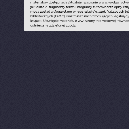
materiałów dostępnych aktualnie na stronie www.wydawnictwoz
jak: okładki, fragmenty tekstu, biogramy autorów oraz opisy ksią
mogą zostać wykorzystane w recenzjach książek, katalogach i
bibliotecznych (OPAC) oraz materiałach promujących legalną dy
książek. Usunięcie materiału z ww. strony internetowej, równoz
cofnięciem udzielonej zgody.