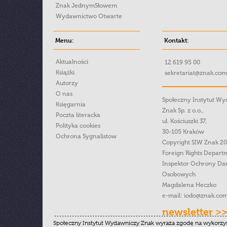
Znak JednymSłowem
Wydawnictwo Otwarte
Menu:
Kontakt:
Aktualności
12 619 95 00
Książki
sekretariat@znak.com
Autorzy
O nas
Społeczny Instytut W
Księgarnia
Znak Sp. z o.o.,
Poczta literacka
ul. Kościuszki 37,
Polityka cookies
30-105 Kraków
Ochrona Sygnalistow
Copyright SIW Znak 2
Foreign Rights Depart
Inspektor Ochrony Da
Osobowych
Magdalena Heczko
e-mail:
iodo@znak.com
newsletter >
Społeczny Instytut Wydawniczy Znak wyraża zgodę na wykorzy