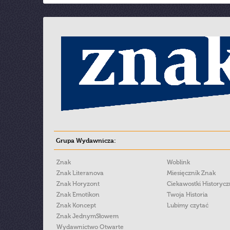
Grupa Wydawnicza:
Znak
Woblink
Znak Literanova
Miesięcznik Znak
Znak Horyzont
Ciekawostki Historyc
Znak Emotikon
Twoja Historia
Znak Koncept
Lubimy czytać
Znak JednymSłowem
Wydawnictwo Otwarte