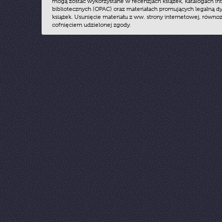
mogą zostać wykorzystane w recenzjach książek, katalogach i
bibliotecznych (OPAC) oraz materiałach promujących legalną dy
książek. Usunięcie materiału z ww. strony internetowej, równoz
cofnięciem udzielonej zgody.