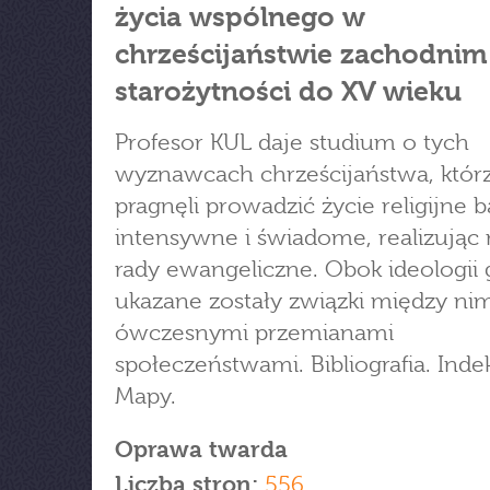
życia wspólnego w
chrześcijaństwie zachodnim
starożytności do XV wieku
Profesor KUL daje studium o tych
wyznawcach chrześcijaństwa, któr
pragnęli prowadzić życie religijne b
intensywne i świadome, realizując n
rady ewangeliczne. Obok ideologii 
ukazane zostały związki między nim
ówczesnymi przemianami
społeczeństwami. Bibliografia. Inde
Mapy.
Oprawa twarda
Liczba stron:
556