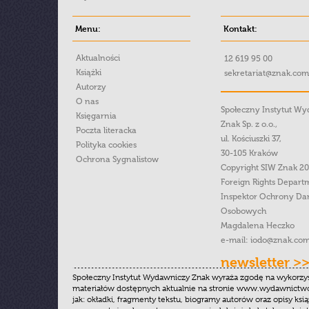
Menu:
Kontakt:
Aktualności
12 619 95 00
Książki
sekretariat@znak.com
Autorzy
O nas
Społeczny Instytut W
Księgarnia
Znak Sp. z o.o.,
Poczta literacka
ul. Kościuszki 37,
Polityka cookies
30-105 Kraków
Ochrona Sygnalistow
Copyright SIW Znak 2
Foreign Rights Depart
Inspektor Ochrony Da
Osobowych
Magdalena Heczko
e-mail:
iodo@znak.com
newsletter >
Społeczny Instytut Wydawniczy Znak wyraża zgodę na wykorzy
materiałów dostępnych aktualnie na stronie www.wydawnictwoz
jak: okładki, fragmenty tekstu, biogramy autorów oraz opisy ksią