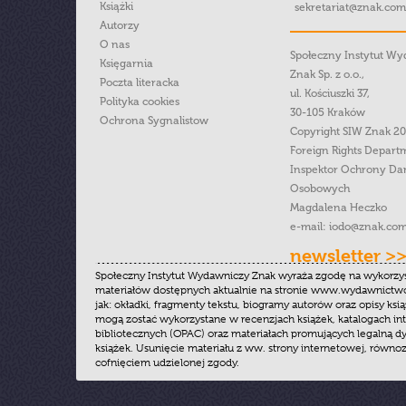
Książki
sekretariat@znak.com
Autorzy
O nas
Społeczny Instytut W
Księgarnia
Znak Sp. z o.o.,
Poczta literacka
ul. Kościuszki 37,
Polityka cookies
30-105 Kraków
Ochrona Sygnalistow
Copyright SIW Znak 2
Foreign Rights Depart
Inspektor Ochrony Da
Osobowych
Magdalena Heczko
e-mail:
iodo@znak.com
newsletter >
Społeczny Instytut Wydawniczy Znak wyraża zgodę na wykorzy
materiałów dostępnych aktualnie na stronie www.wydawnictwoz
jak: okładki, fragmenty tekstu, biogramy autorów oraz opisy ksią
mogą zostać wykorzystane w recenzjach książek, katalogach i
bibliotecznych (OPAC) oraz materiałach promujących legalną dy
książek. Usunięcie materiału z ww. strony internetowej, równoz
cofnięciem udzielonej zgody.