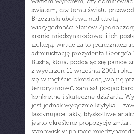
ważkim wyborem, czy dominować
światem, czy temu światu przewodz
Brzeziński ubolewa nad utratą
wiarygodności Stanów Zjednoczon
arenie międzynarodowej i ich post
izolacją, winiąc za to jednoznaczni
administrację prezydenta George’a
Busha, która, poddając się panice 
z wydarzeń 11 września 2001 roku,
się w mgliście określoną „wojnę pr
terroryzmowi”, zamiast podjąć bard
konkretne i skuteczne działania. W
jest jednak wyłącznie krytyką – zaw
fascynujące fakty, błyskotliwe anali
jasno określone propozycje zmian
stanowisk w polityce międzynarod