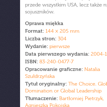
przede wszystkim USA, lecz także n
sojuszników.
Oprawa miękka
Format:
144 × 205 mm
Liczba stron:
304
Wydanie:
pierwsze
Data pierwszego wydania:
2004-
ISBN:
83-240-0477-7
Opracowanie graficzne:
Natalia
Szułdrzyńska
Tytuł oryginalny:
The Choice. Glo
Domination or Global Leadership
Tłumaczenie:
Bartłomiej Pietrzyk,
Agnieszka Pokojska