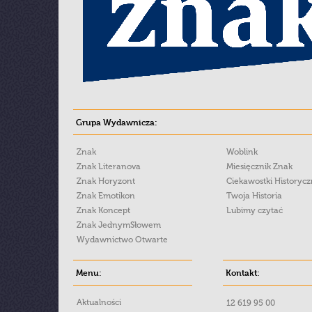
Grupa Wydawnicza:
Znak
Woblink
Znak Literanova
Miesięcznik Znak
Znak Horyzont
Ciekawostki Historyc
Znak Emotikon
Twoja Historia
Znak Koncept
Lubimy czytać
Znak JednymSłowem
Wydawnictwo Otwarte
Menu:
Kontakt:
Aktualności
12 619 95 00