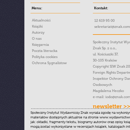
Menu:
Kontakt:
Aktualności
12 619 95 00
Książki
sekretariat@znak.com
Autorzy
O nas
Społeczny Instytut W
Księgarnia
Znak Sp. z o.o.,
Poczta literacka
ul. Kościuszki 37,
Polityka cookies
30-105 Kraków
Ochrona Sygnalistow
Copyright SIW Znak 2
Foreign Rights Depart
Inspektor Ochrony Da
Osobowych
Magdalena Heczko
e-mail:
iodo@znak.com
newsletter >
Społeczny Instytut Wydawniczy Znak wyraża zgodę na wykorzy
materiałów dostępnych aktualnie na stronie www.wydawnictwoz
jak: okładki, fragmenty tekstu, biogramy autorów oraz opisy ksią
mogą zostać wykorzystane w recenzjach książek, katalogach i