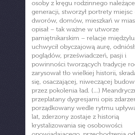
osoby z kręgu rodzinnego należące 
generacji, stworzył portrety miejsc
dworów, domów, mieszkań w mias
opisał – tak ważne w utworze
pamiętnikarskim – relacje międzylu
uchwycił obyczajową aurę, odniósł
poglądów, przeświadczeń, pasji i
powinności tworzących tradycje ro
zarysował tło wielkiej historii, skrad
się, osaczającej, niweczącej budo
przez pokolenia ład. (…) Meandrycz
przeplatany dygresjami opis zdarze
porządkowany wedle rytmu upływ
lat, zderzony zostaje z historią
krystalizowania się osobowości
opowiadającego, przechodzenia od