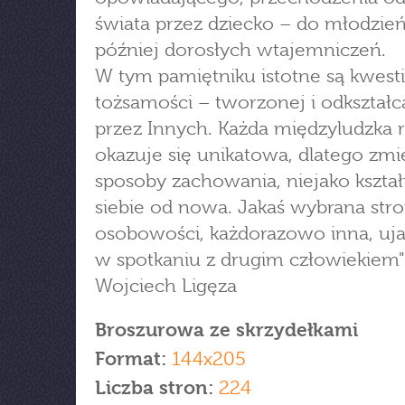
świata przez dziecko – do młodzień
później dorosłych wtajemniczeń.
W tym pamiętniku istotne są kwest
tożsamości – tworzonej i odkształc
przez Innych. Każda międzyludzka r
okazuje się unikatowa, dlatego zm
sposoby zachowania, niejako kszta
siebie od nowa. Jakaś wybrana str
osobowości, każdorazowo inna, uja
w spotkaniu z drugim człowiekiem"
Wojciech Ligęza
Broszurowa ze skrzydełkami
Format:
144x205
Liczba stron:
224