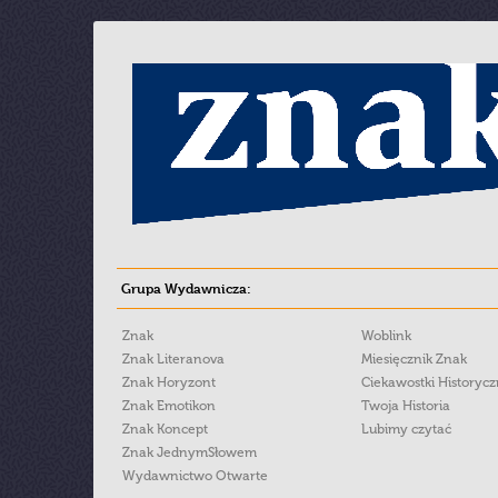
Grupa Wydawnicza:
Znak
Woblink
Znak Literanova
Miesięcznik Znak
Znak Horyzont
Ciekawostki Historyc
Znak Emotikon
Twoja Historia
Znak Koncept
Lubimy czytać
Znak JednymSłowem
Wydawnictwo Otwarte