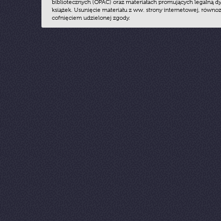
bibliotecznych (OPAC) oraz materiałach promujących legalną dy
książek. Usunięcie materiału z ww. strony internetowej, równoz
cofnięciem udzielonej zgody.