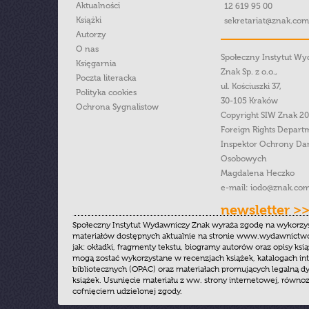
Aktualności
12 619 95 00
Książki
sekretariat@znak.com
Autorzy
O nas
Społeczny Instytut W
Księgarnia
Znak Sp. z o.o.,
Poczta literacka
ul. Kościuszki 37,
Polityka cookies
30-105 Kraków
Ochrona Sygnalistow
Copyright SIW Znak 2
Foreign Rights Depart
Inspektor Ochrony Da
Osobowych
Magdalena Heczko
e-mail:
iodo@znak.com
newsletter >
Społeczny Instytut Wydawniczy Znak wyraża zgodę na wykorzy
materiałów dostępnych aktualnie na stronie www.wydawnictwoz
jak: okładki, fragmenty tekstu, biogramy autorów oraz opisy ksią
mogą zostać wykorzystane w recenzjach książek, katalogach i
bibliotecznych (OPAC) oraz materiałach promujących legalną dy
książek. Usunięcie materiału z ww. strony internetowej, równoz
cofnięciem udzielonej zgody.