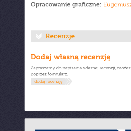
Opracowanie graficzne:
Eugeniusz
Recenzje
Dodaj własną recenzję
Zapraszamy do napisania własnej recenzji, możes
poprzez formularz.