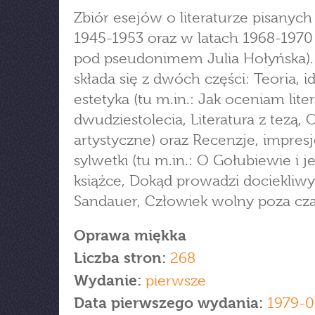
Zbiór esejów o literaturze pisanych
1945-1953 oraz w latach 1968-1970
pod pseudonimem Julia Hołyńska). 
składa się z dwóch części: Teoria, i
estetyka (tu m.in.: Jak oceniam lite
dwudziestolecia, Literatura z tezą, 
artystyczne) oraz Recenzje, impresj
sylwetki (tu m.in.: O Gołubiewie i j
książce, Dokąd prowadzi dociekliwy
Sandauer, Człowiek wolny poza cz
Oprawa miękka
Liczba stron:
268
Wydanie:
pierwsze
Data pierwszego wydania:
1979-0