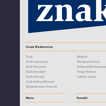
Grupa Wydawnicza:
Znak
Woblink
Znak Literanova
Miesięcznik Znak
Znak Horyzont
Ciekawostki Historyc
Znak Emotikon
Twoja Historia
Znak Koncept
Lubimy czytać
Znak JednymSłowem
Wydawnictwo Otwarte
Menu:
Kontakt: