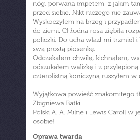
nóg, porwana impetem, z jakim tam
przed siebie. Nikt niczego nie zauw
Wyskoczyłem na brzeg i przypadłe
do ziemi. Chłodna rosa ziębiła roz
policzki. Do ucha wlazł mi trzmiel i
swą prostą piosenkę.
Odczekałem chwilę, kichnąłem, ws
odszukałem walizkę i z przylepioną
czterolistną koniczyną ruszyłem w 
Wyjątkowa powieść znakomitego t
Zbigniewa Batki.
Polski A. A. Milne i Lewis Caroll w j
osobie!
Oprawa twarda