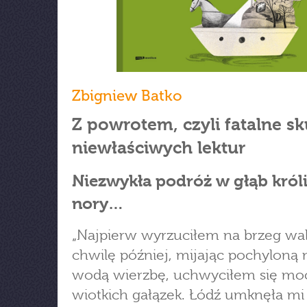
Zbigniew Batko
Z powrotem, czyli fatalne sk
niewłaściwych lektur
Niezwykła podróż w głąb króli
nory…
„Najpierw wyrzuciłem na brzeg wal
chwilę później, mijając pochyloną 
wodą wierzbę, uchwyciłem się mo
wiotkich gałązek. Łódź umknęła mi