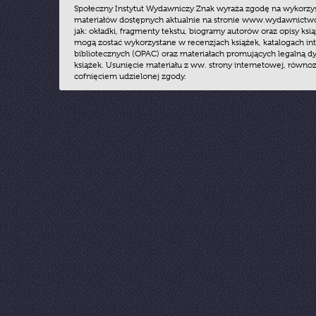
Społeczny Instytut Wydawniczy Znak wyraża zgodę na wykorzy
materiałów dostępnych aktualnie na stronie www.wydawnictwoz
jak: okładki, fragmenty tekstu, biogramy autorów oraz opisy ksią
mogą zostać wykorzystane w recenzjach książek, katalogach i
bibliotecznych (OPAC) oraz materiałach promujących legalną dy
książek. Usunięcie materiału z ww. strony internetowej, równoz
cofnięciem udzielonej zgody.