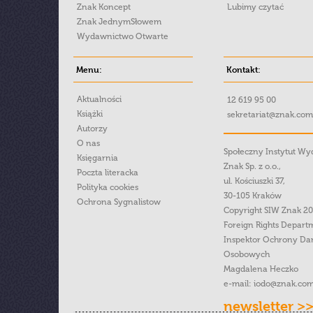
Znak Koncept
Lubimy czytać
Znak JednymSłowem
Wydawnictwo Otwarte
Menu:
Kontakt:
Aktualności
12 619 95 00
Książki
sekretariat@znak.com
Autorzy
O nas
Społeczny Instytut W
Księgarnia
Znak Sp. z o.o.,
Poczta literacka
ul. Kościuszki 37,
Polityka cookies
30-105 Kraków
Ochrona Sygnalistow
Copyright SIW Znak 2
Foreign Rights Depart
Inspektor Ochrony Da
Osobowych
Magdalena Heczko
e-mail:
iodo@znak.com
newsletter >