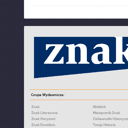
Grupa Wydawnicza:
Znak
Woblink
Znak Literanova
Miesięcznik Znak
Znak Horyzont
Ciekawostki Historyc
Znak Emotikon
Twoja Historia