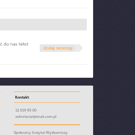
ć do nas tekst
Kontakt:
12 619 95 00
sekretariat@znak.com.pl
Społeczny Instytut Wydawniczy