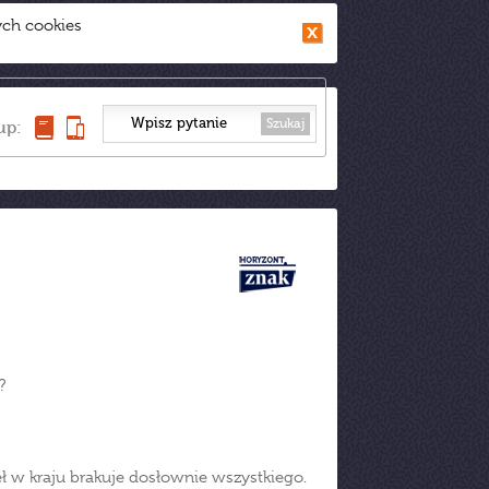
ych cookies
Szukaj
up:
?
 w kraju brakuje dosłownie wszystkiego.