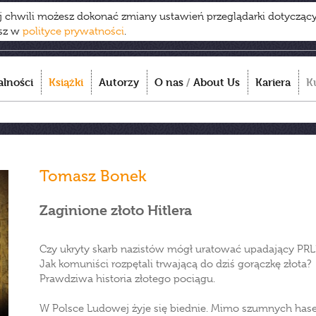
ej chwili możesz dokonać zmiany ustawień przeglądarki dotycząc
esz w
polityce prywatności
.
alności
Książki
Autorzy
O nas
/
About Us
Kariera
K
Tomasz Bonek
Zaginione złoto Hitlera
Czy ukryty skarb nazistów mógł uratować upadający PRL
Jak komuniści rozpętali trwającą do dziś gorączkę złota?
Prawdziwa historia złotego pociągu.
W Polsce Ludowej żyje się biednie. Mimo szumnych haseł