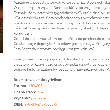
Marzenie o pozostawionych w ukryciu nazistowskich skar
W ręce bezpieki wpada Niemiec, który po wojnie zdecydo
Zeznaje, że w ostatnich tygodniach walk brał udział w u
kilkudziesięciu ton złota pochodzącego z wrocławskiego 
kosztowności może się ziścić. Gorączka złota opanowuje 
Kiszczak wierzą, że odnajdując zaginiony skarb, zdołają 
komunizm.
Co udało się komunistom odnaleźć, a co przeleciało im p
Co stało się z depozytami banków jednej z najważniejszyc
I czy legenda o złotym pociągu jest prawdziwa?
Znany dziennikarz i pasjonat dolnośląskiej historii Toma
śledztwo, w którym szuka odpowiedzi na pytanie, gdzie j
opisuje historie szaleństw, oszustw i największych afer P
Broszurowa ze skrzydełkami
Format:
140x205
Liczba stron:
384
Wydanie:
pierwsze
ISBN:
978-83-240-5683-5