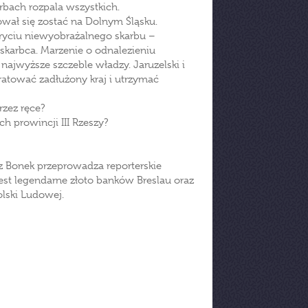
bach rozpala wszystkich.
wał się zostać na Dolnym Śląsku.
kryciu niewyobrażalnego skarbu –
skarbca. Marzenie o odnalezieniu
najwyższe szczeble władzy. Jaruzelski i
uratować zadłużony kraj i utrzymać
rzez ręce?
h prowincji III Rzeszy?
sz Bonek przeprowadza reporterskie
est legendarne złoto banków Breslau oraz
olski Ludowej.