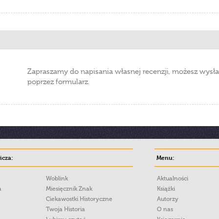
Zapraszamy do napisania własnej recenzji, możesz wysła
poprzez formularz.
cza:
Menu:
Woblink
Aktualności
a
Miesięcznik Znak
Książki
Ciekawostki Historyczne
Autorzy
Twoja Historia
O nas