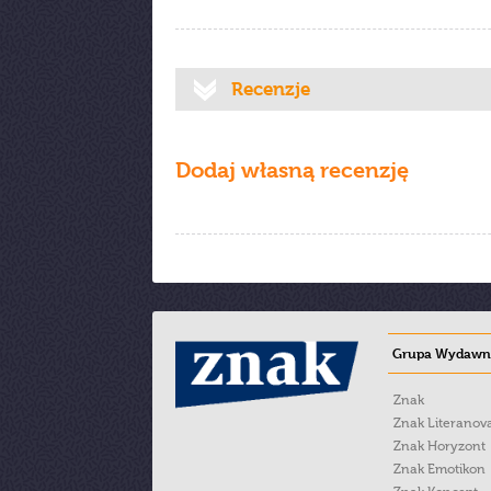
Recenzje
Dodaj własną recenzję
Grupa Wydawni
Znak
Znak Literanov
Znak Horyzont
Znak Emotikon