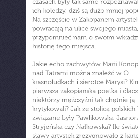
czasach były tak samo rozpoznawal
ich koledzy, dziś są dużo mniej pop
Na szczęście w Zakopanem artyste
powracają na ulice swojego miasta
przypomnieć nam o swoim wkładz
historię tego miejsca.
Jakie echo zachwytów Marii Konop
nad Tatrami można znaleźć w O
krasnoludkach i sierotce Marysi? Ki
pierwsza zakopiańska poetka i dlac
niektórzy mężczyźni tak chętnie ją
krytykowali? Jak ze stolicą polskich 
związane były Pawlikowska-Jasnor
Stryjeńska czy Nałkowska? Ile świa
sławy artystek zrezygnowało z karie