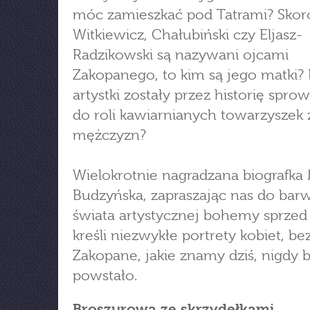
móc zamieszkać pod Tatrami? Skor
Witkiewicz, Chałubiński czy Eljasz-
Radzikowski są nazywani ojcami
Zakopanego, to kim są jego matki?
artystki zostały przez historię spr
do roli kawiarnianych towarzyszek
mężczyzn?
Wielokrotnie nagradzana biografka 
Budzyńska, zapraszając nas do ba
świata artystycznej bohemy sprzed s
kreśli niezwykłe portrety kobiet, be
Zakopane, jakie znamy dziś, nigdy b
powstało.
Broszurowa ze skrzydełkami