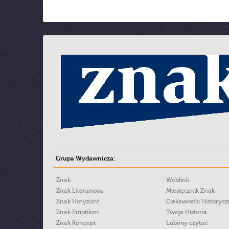
Grupa Wydawnicza:
Znak
Woblink
Znak Literanova
Miesięcznik Znak
Znak Horyzont
Ciekawostki Historyc
Znak Emotikon
Twoja Historia
Znak Koncept
Lubimy czytać