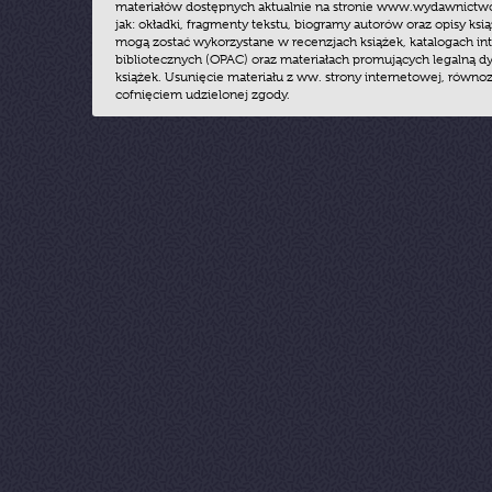
materiałów dostępnych aktualnie na stronie www.wydawnictwoz
jak: okładki, fragmenty tekstu, biogramy autorów oraz opisy ksią
mogą zostać wykorzystane w recenzjach książek, katalogach i
bibliotecznych (OPAC) oraz materiałach promujących legalną dy
książek. Usunięcie materiału z ww. strony internetowej, równoz
cofnięciem udzielonej zgody.