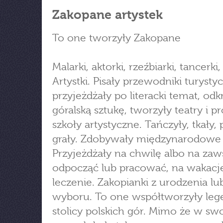
Zakopane artystek
To one tworzyły Zakopane
Malarki, aktorki, rzeźbiarki, tancerki, l
Artystki. Pisały przewodniki turysty
przyjeżdżały po literacki temat, od
góralską sztukę, tworzyły teatry i p
szkoły artystyczne. Tańczyły, tkały, p
grały. Zdobywały międzynarodowe
Przyjeżdżały na chwilę albo na zaw
odpocząć lub pracować, na wakacje
leczenie. Zakopianki z urodzenia lu
wyboru. To one współtworzyły le
stolicy polskich gór. Mimo że w sw