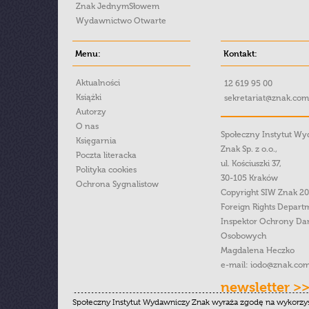
Znak JednymSłowem
Wydawnictwo Otwarte
Menu:
Kontakt:
Aktualności
12 619 95 00
Książki
sekretariat@znak.com
Autorzy
O nas
Społeczny Instytut W
Księgarnia
Znak Sp. z o.o.,
Poczta literacka
ul. Kościuszki 37,
Polityka cookies
30-105 Kraków
Ochrona Sygnalistow
Copyright SIW Znak 2
Foreign Rights Depart
Inspektor Ochrony Da
Osobowych
Magdalena Heczko
e-mail:
iodo@znak.com
newsletter >
Społeczny Instytut Wydawniczy Znak wyraża zgodę na wykorzy