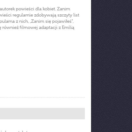
utorek powieści dla kobiet. Zanim
wieści regularnie zdobywają szczyty list
ularna z nich, „Zanim się pojawiłeś”,
ę również filmowej adaptacji z Emilią