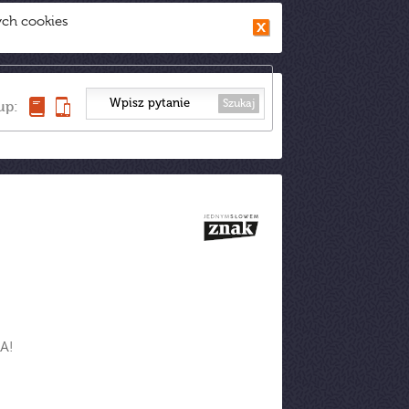
ych cookies
Szukaj
up:
A!