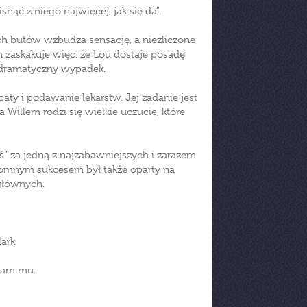
ąć z niego najwięcej, jak się da”.
ch butów wzbudza sensację, a niezliczone
 zaskakuje więc, że Lou dostaje posadę
ł dramatyczny wypadek.
baty i podawanie lekarstw. Jej zadanie jest
 Willem rodzi się wielkie uczucie, które
ś” za jedną z najzabawniejszych i zarazem
romnym sukcesem był także oparty na
 głównych.
lark
ałam mu.