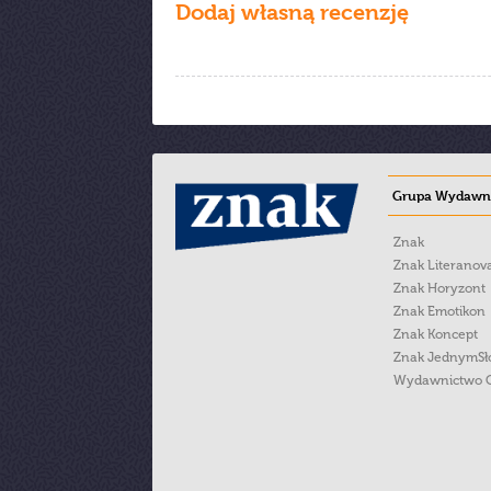
Dodaj własną recenzję
Grupa Wydawni
Znak
Znak Literanov
Znak Horyzont
Znak Emotikon
Znak Koncept
Znak JednymS
Wydawnictwo 