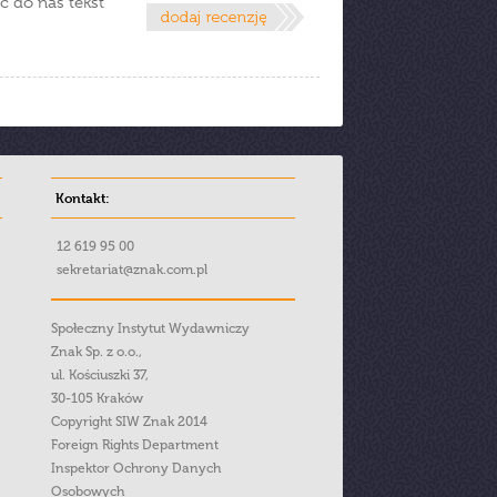
ć do nas tekst
Kontakt:
12 619 95 00
sekretariat@znak.com.pl
Społeczny Instytut Wydawniczy
Znak Sp. z o.o.,
ul. Kościuszki 37,
30-105 Kraków
Copyright SIW Znak 2014
Foreign Rights Department
Inspektor Ochrony Danych
Osobowych