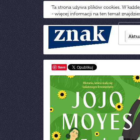
Ta strona używa plików cookies. W każd
- więcej informacji na ten temat znajdzi
Aktu
Save