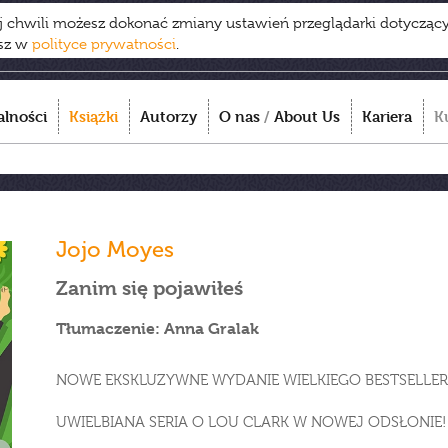
ej chwili możesz dokonać zmiany ustawień przeglądarki dotycząc
esz w
polityce prywatności
.
alności
Książki
Autorzy
O nas
/
About Us
Kariera
K
Jojo Moyes
Zanim się pojawiłeś
Tłumaczenie: Anna Gralak
NOWE EKSKLUZYWNE WYDANIE WIELKIEGO BESTSELLER
UWIELBIANA SERIA O LOU CLARK W NOWEJ ODSŁONIE!