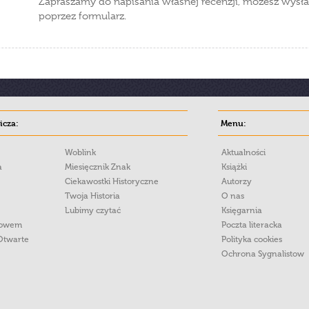
Zapraszamy do napisania własnej recenzji, możesz wysła
poprzez formularz.
cza:
Menu:
Woblink
Aktualności
a
Miesięcznik Znak
Książki
Ciekawostki Historyczne
Autorzy
Twoja Historia
O nas
Lubimy czytać
Księgarnia
łowem
Poczta literacka
Otwarte
Polityka cookies
Ochrona Sygnalistow