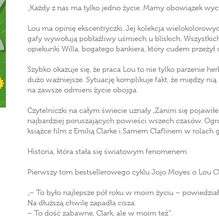
„Każdy z nas ma tylko jedno życie. Mamy obowiązek wycisn
Lou ma opinię ekscentryczki. Jej kolekcja wielokolorowy
gafy wywołują pobłażliwy uśmiech u bliskich. Wszystkich
opiekunki Willa, bogatego bankiera, który cudem przeży
Szybko okazuje się, że praca Lou to nie tylko parzenie her
dużo ważniejsze. Sytuację komplikuje fakt, że między nią a
na zawsze odmieni życie obojga.
Czytelniczki na całym świecie uznały „Zanim się pojawiłe
najbardziej poruszających powieści wszech czasów. Og
książce film z Emilią Clarke i Samem Claflinem w rolach
Historia, która stała się światowym fenomenem
Pierwszy tom bestsellerowego cyklu Jojo Moyes o Lou C
„– To było najlepsze pół roku w moim życiu – powiedzi
Na dłuższą chwilę zapadła cisza.
– To dość zabawne, Clark, ale w moim też”.