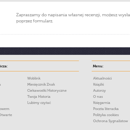
Zapraszamy do napisania własnej recenzji, możesz wysła
poprzez formularz.
cza:
Menu:
Woblink
Aktualności
a
Miesięcznik Znak
Książki
Ciekawostki Historyczne
Autorzy
Twoja Historia
O nas
Lubimy czytać
Księgarnia
łowem
Poczta literacka
Otwarte
Polityka cookies
Ochrona Sygnalistow