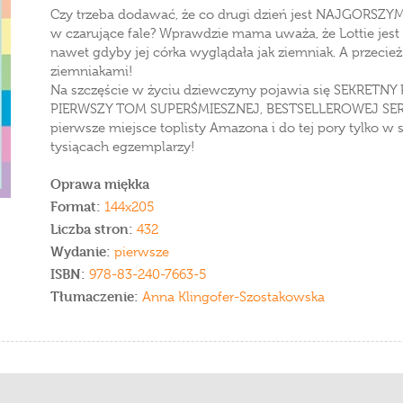
Czy trzeba dodawać, że co drugi dzień jest NAJGORSZYM D
w czarujące fale? Wprawdzie mama uważa, że Lottie jest 
nawet gdyby jej córka wyglądała jak ziemniak. A przecież 
ziemniakami!
Na szczęście w życiu dziewczyny pojawia się SEKRETN
PIERWSZY TOM SUPERŚMIESZNEJ, BESTSELLEROWEJ SERII, k
pierwsze miejsce toplisty Amazona i do tej pory tylko w 
tysiącach egzemplarzy!
Oprawa miękka
Format:
144x205
Liczba stron:
432
Wydanie:
pierwsze
ISBN:
978-83-240-7663-5
Tłumaczenie:
Anna Klingofer-Szostakowska