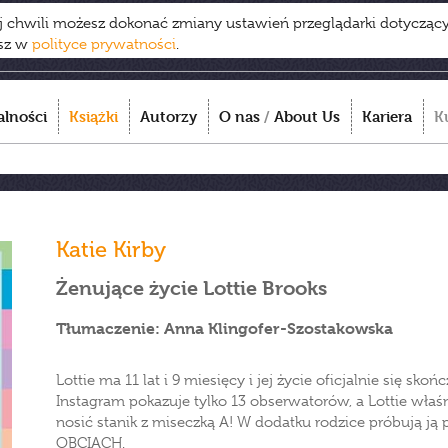
ej chwili możesz dokonać zmiany ustawień przeglądarki dotycząc
esz w
polityce prywatności
.
alności
Książki
Autorzy
O nas
/
About Us
Kariera
K
Katie Kirby
Żenujące życie Lottie Brooks
Tłumaczenie: Anna Klingofer-Szostakowska
Lottie ma 11 lat i 9 miesięcy i jej życie oficjalnie się sko
Instagram pokazuje tylko 13 obserwatorów, a Lottie właśni
nosić stanik z miseczką A! W dodatku rodzice próbują 
OBCIACH.