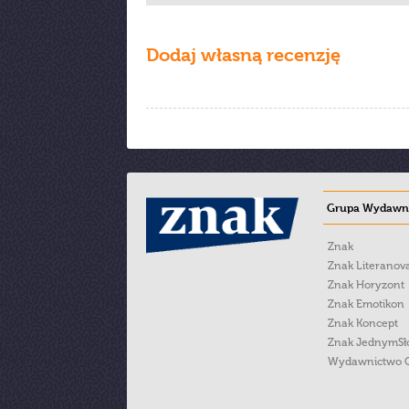
Dodaj własną recenzję
Grupa Wydawni
Znak
Znak Literanov
Znak Horyzont
Znak Emotikon
Znak Koncept
Znak JednymS
Wydawnictwo 