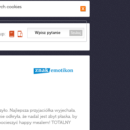
ych cookies
Szukaj
up:
ńczyło. Najlepsza przyjaciółka wyjechała,
e odkryła, że nadal jest zbyt płaska, by
ją pocieszyć happy mealem! TOTALNY