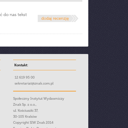
ć do nas tekst
Kontakt:
12 619 95 00
sekretariat@znak.com.pl
Społeczny Instytut Wydawniczy
Znak Sp. z o.o.,
ul. Kościuszki 37,
30-105 Kraków
Copyright SIW Znak 2014