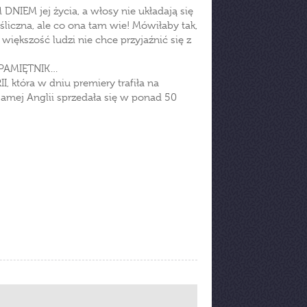
NIEM jej życia, a włosy nie układają się
śliczna, ale co ona tam wie! Mówiłaby tak,
większość ludzi nie chce przyjaźnić się z
Y PAMIĘTNIK…
tóra w dniu premiery trafiła na
samej Anglii sprzedała się w ponad 50