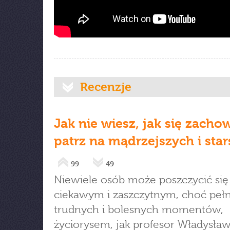
Recenzje
Jak nie wiesz, jak się zacho
patrz na mądrzejszych i sta
99
49
Niewiele osób może poszczycić się
ciekawym i zaszczytnym, choć pe
trudnych i bolesnych momentów,
życiorysem, jak profesor Władysła