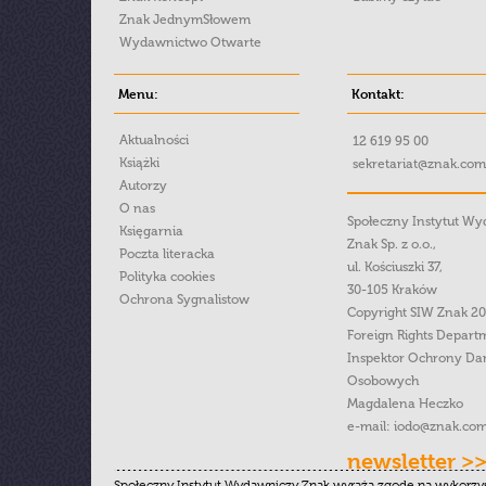
Znak JednymSłowem
Wydawnictwo Otwarte
Menu:
Kontakt:
Aktualności
12 619 95 00
Książki
sekretariat@znak.com
Autorzy
O nas
Społeczny Instytut W
Księgarnia
Znak Sp. z o.o.,
Poczta literacka
ul. Kościuszki 37,
Polityka cookies
30-105 Kraków
Ochrona Sygnalistow
Copyright SIW Znak 2
Foreign Rights Depart
Inspektor Ochrony Da
Osobowych
Magdalena Heczko
e-mail:
iodo@znak.com
newsletter >
Społeczny Instytut Wydawniczy Znak wyraża zgodę na wykorzy