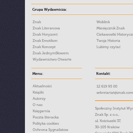
Grupa Wydawnicza:
Znak
Woblink
Znak Literanova
Miesięcznik Znak
Znak Horyzont
Ciekawostki Historyc
Znak Emotikon
Twoja Historia
Znak Koncept
Lubimy czytać
Znak JednymSłowem
Wydawnictwo Otwarte
Menu:
Kontakt:
Aktualności
12 619 95 00
Książki
sekretariat@znak.com
Autorzy
O nas
Społeczny Instytut W
Księgarnia
Znak Sp. z o.o.,
Poczta literacka
ul. Kościuszki 37,
Polityka cookies
30-105 Kraków
Ochrona Sygnalistow