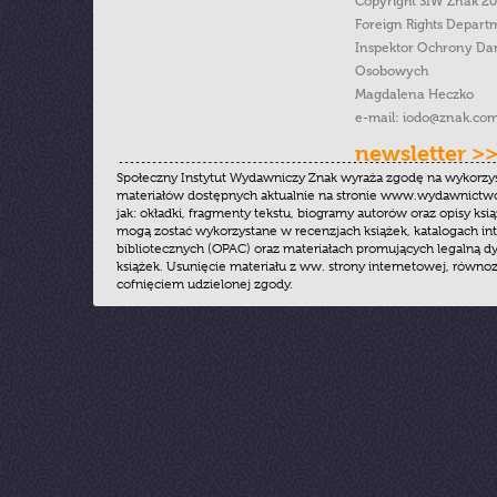
Copyright SIW Znak 2
Foreign Rights Depart
Inspektor Ochrony Da
Osobowych
Magdalena Heczko
e-mail:
iodo@znak.com
newsletter >
Społeczny Instytut Wydawniczy Znak wyraża zgodę na wykorzy
materiałów dostępnych aktualnie na stronie www.wydawnictwoz
jak: okładki, fragmenty tekstu, biogramy autorów oraz opisy ksią
mogą zostać wykorzystane w recenzjach książek, katalogach i
bibliotecznych (OPAC) oraz materiałach promujących legalną dy
książek. Usunięcie materiału z ww. strony internetowej, równoz
cofnięciem udzielonej zgody.