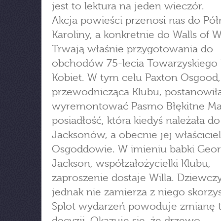
jest to lektura na jeden wieczór.
Akcja powieści przenosi nas do Pó
Karoliny, a konkretnie do Walls of W
Trwają właśnie przygotowania do
obchodów 75-lecia Towarzyskiego
Kobiet. W tym celu Paxton Osgood
przewodnicząca Klubu, postanowił
wyremontować Pasmo Błękitne Ma
posiadłość, która kiedyś należała do
Jacksonów, a obecnie jej właścicie
Osgoddowie. W imieniu babki Geor
Jackson, współzałożycielki Klubu,
zaproszenie dostaje Willa. Dziewcz
jednak nie zamierza z niego skorzys
Splot wydarzeń powoduje zmianę t
decyzji. Okazuje się, że drzewo