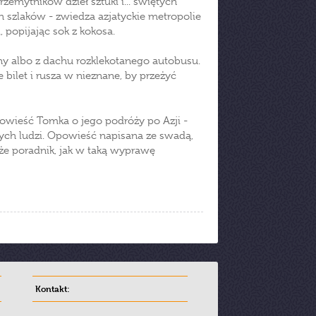
zemytników dzieł sztuki i... świętych
ch szlaków - zwiedza azjatyckie metropolie
 popijając sok z kokosa.
y albo z dachu rozklekotanego autobusu.
 bilet i rusza w nieznane, by przeżyć
owieść Tomka o jego podróży po Azji -
wych ludzi. Opowieść napisana ze swadą,
że poradnik, jak w taką wyprawę
Kontakt: