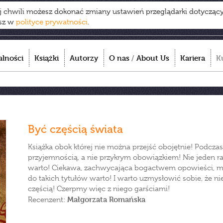
ej chwili możesz dokonać zmiany ustawień przeglądarki dotycząc
esz w
polityce prywatności
.
alności
Książki
Autorzy
O nas
/
About Us
Kariera
K
Być częścią świata
Książka obok której nie można przejść obojętnie! Podczas
przyjemnością, a nie przykrym obowiązkiem! Nie jeden raz
warto! Ciekawa, zachwycająca bogactwem opowieści, mag
do takich tytułów warto! I warto uzmysłowić sobie, że ni
częścią! Czerpmy więc z niego garściami!
Małgorzata Romańska
Recenzent: