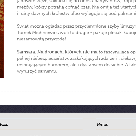
jadowite węże, zakrada się do obozu partyzantów, tropi pr
mężów, którzy potrafią cofnąć czas. Nie omija też utarty
i ruiny dawnych królestw albo wyleguje się pod palmami,
Świat można oglądać przez przyciemnione szyby limuzyn
Tomek Michniewicz woli to drugie - pakuje plecak, kupuje
niesamowitą przygodę!
Samsara. Na drogach, których nie ma
to fascynująca op
pełnej niebezpieczeństw, zaskakujących zdarzeń i cieka
rozbrajającym humorem, ale i dystansem do siebie. A tak
wyruszyć samemu.
cza:
Menu: