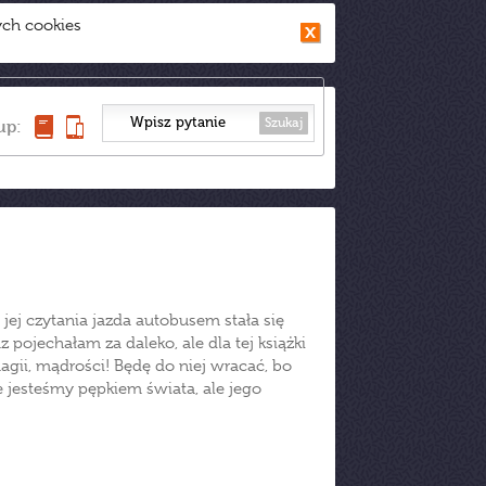
ych cookies
Szukaj
up:
 jej czytania jazda autobusem stała się
 pojechałam za daleko, ale dla tej książki
ii, mądrości! Będę do niej wracać, bo
e jesteśmy pępkiem świata, ale jego