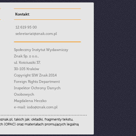
Kontakt:
12 619 95 00
sekretariat@znak.com.pl
Społeczny Instytut Wydawniczy
Znak Sp. z o.o.,
ul. Kościuszki 37,
30-105 Kraków
Copyright SIW Znak 2014
Foreign Rights Department
Inspektor Ochrony Danych
Osobowych
Magdalena Heczko
e-mail:
iodo@znak.com.pl
.pl, takich jak: okładki, fragmenty tekstu,
ych (OPAC) oraz materiałach promujących legalną