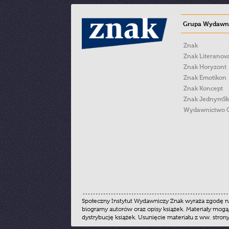
Grupa Wydawni
Znak
Znak Literanov
Znak Horyzont
Znak Emotikon
Znak Koncept
Znak JednymS
Wydawnictwo 
Społeczny Instytut Wydawniczy Znak wyraża zgodę na
biogramy autorów oraz opisy książek. Materiały mogą
dystrybucję książek. Usunięcie materiału z ww. stron