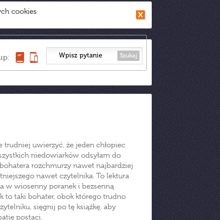
ych cookies
Szukaj
up:
e trudniej uwierzyć, że jeden chłopiec
Wszystkich niedowiarków odsyłam do
 bohatera rozchmurzy nawet najbardziej
niejszego nawet czytelnika. To lektura
ała w wiosenny poranek i bezsenną
to taki bohater, obok którego trudno
ytelniku, sięgnij po tę książkę, aby
atię postaci.