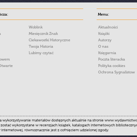
cza:
Menu:
Woblink
Aktualności
a
Miesięcznik Znak
Książki
Ciekawostki Historyczne
Autorzy
Twoja Historia
O nas
Lubimy czytać
Księgarnia
łowem
Poczta literacka
Otwarte
Polityka cookies
Ochrona Sygnalistow
 wykorzystywanie materiałów dostępnych aktualnie na stronie www.wydawnictwoznak
 zostać wykorzystane w recenzjach książek, katalogach internetowych biblioteczn
y internetowej, równoznacznie jest z cofnięciem udzielonej zgody.