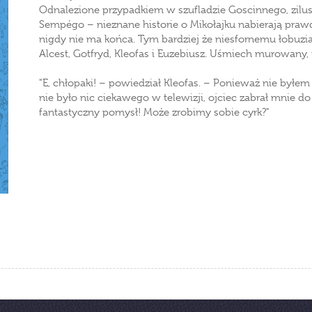
Odnalezione przypadkiem w szufladzie Goscinnego, zil
Sempégo – nieznane historie o Mikołajku nabierają pr
nigdy nie ma końca. Tym bardziej że niesfornemu łobuz
Alcest, Gotfryd, Kleofas i Euzebiusz. Uśmiech murowany,
"E, chłopaki! – powiedział Kleofas. – Ponieważ nie byłem
nie było nic ciekawego w telewizji, ojciec zabrał mnie do
fantastyczny pomysł! Może zrobimy sobie cyrk?"