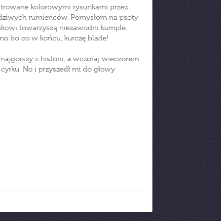
ustrowane kolorowymi rysunkami przez
awdziwych rumieńców. Pomysłom na psoty
iakowi towarzyszą niezawodni kumple:
 no bo co w końcu, kurczę blade!
 najgorszy z historii, a wczoraj wieczorem
 cyrku. No i przyszedł mi do głowy