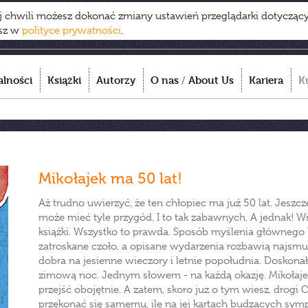
ej chwili możesz dokonać zmiany ustawień przeglądarki dotycząc
esz w
polityce prywatności
.
alności
Książki
Autorzy
O nas
/
About Us
Kariera
K
Mikołajek ma 50 lat!
Aż trudno uwierzyć, że ten chłopiec ma już 50 lat. Jeszcz
może mieć tyle przygód. I to tak zabawnych. A jednak! 
książki. Wszystko to prawda. Sposób myślenia głównego
zatroskane czoło, a opisane wydarzenia rozbawią najsmut
dobra na jesienne wieczory i letnie popołudnia. Doskon
zimową noc. Jednym słowem - na każdą okazję. Mikołajek 
przejść obojętnie. A zatem, skoro juz o tym wiesz, drogi Cz
przekonać się samemu, ile na jej kartach budzących symp