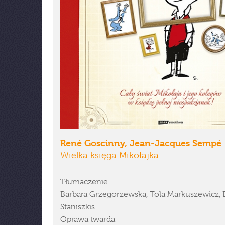
René Goscinny, Jean-Jacques Sempé
Wielka księga Mikołajka
Tłumaczenie
Barbara Grzegorzewska, Tola Markuszewicz, E
Staniszkis
Oprawa twarda