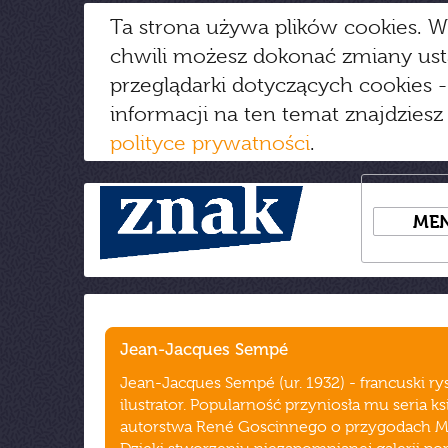
Ta strona używa plików cookies. W
chwili możesz dokonać zmiany us
przeglądarki dotyczących cookies
-
informacji na ten temat znajdziesz
polityce prywatności
.
ME
Jean-Jacques Sempé
Jean-Jacques Sempé (ur. 1932) - francuski ry
ilustrator. Popularność przyniosła mu seria ks
autorstwa René Goscinnego o przygodach Mi