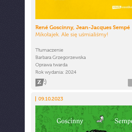
René Goscinny, Jean-Jacques Sempé
Mikołajek. Ale się uśmialiśmy!
Tłumaczenie
Barbara Grzegorzewska
Oprawa twarda
Rok wydania: 2024
09.10.2023