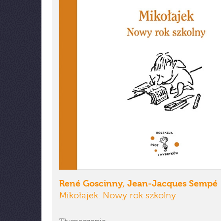
René Goscinny, Jean-Jacques Sempé
Mikołajek. Nowy rok szkolny