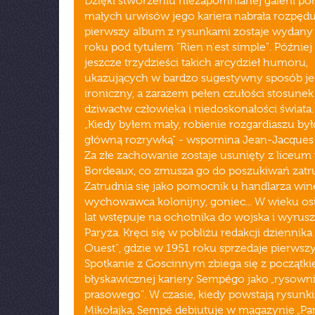
Dzięki stworzeniu niezapomnianej galerii po
małych urwisów jego kariera nabrała rozpędu
pierwszy album z rysunkami zostaje wydany
roku pod tytułem "Rien n'est simple". Później
jeszcze trzydzieści takich arcydzieł humoru,
ukazujących w bardzo sugestywny sposób j
ironiczny, a zarazem pełen czułości stosunek
dziwactw człowieka i niedoskonałości świata.
„Kiedy byłem mały, robienie rozgardiaszu by
główną rozrywką" - wspomina Jean-Jacques
Za złe zachowanie zostaje usunięty z liceum
Bordeaux, co zmusza go do poszukiwań zatru
Zatrudnia się jako pomocnik u handlarza wi
wychowawca kolonijny, goniec... W wieku o
lat wstępuje na ochotnika do wojska i wyrus
Paryża. Kręci się w pobliżu redakcji dziennika
Ouest", gdzie w 1951 roku sprzedaje pierwsz
Spotkanie z Goscinnym zbiega się z początk
błyskawicznej kariery Sempégo jako „rysown
prasowego". W czasie, kiedy powstają rysunki
Mikołajka, Sempé debiutuje w magazynie „Par