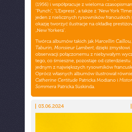
(1956) i współpracuje z wieloma czasopismam
"Punch", "L'Express", a także z "New York Time
jeden z nielicznych rysowników francuskich 
okazję tworzyć ilustracje na okładkę prestiż
„New Yorkera".
arcellin Caillou
Twórca albumów takich jak M
Taburin, Monsieur Lambert
, dzięki zmysłowi
obserwacji połączonemu z niebywałym wyc
tego, co śmieszne, pozostaje od czterdziestu j
jednym z największych rysowników francusk
Oprócz własnych albumów ilustrował równi
Catherine Certitude
Histo
Patricka Modiano i
Sommera
Patricka Süskinda.
03.06.2024