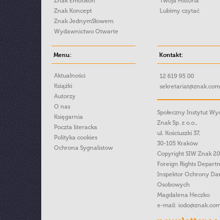
Znak Emotikon
Twoja Historia
Znak Koncept
Lubimy czytać
Znak JednymSłowem
Wydawnictwo Otwarte
Menu:
Kontakt:
Aktualności
12 619 95 00
Książki
sekretariat@znak.com
Autorzy
O nas
Społeczny Instytut W
Księgarnia
Znak Sp. z o.o.,
Poczta literacka
ul. Kościuszki 37,
Polityka cookies
30-105 Kraków
Ochrona Sygnalistow
Copyright SIW Znak 2
Foreign Rights Depart
Inspektor Ochrony Da
Osobowych
Magdalena Heczko
e-mail:
iodo@znak.com