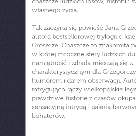
chaszcze ludzkich losów, historii i
własnego życia.
Tak zaczyna się powieść Jana Grze
autora bestsellerowej trylogii o ksi
Groserze. Chaszcze to znakomita p
w której mroczne sfery ludzkich du
namiętność i zdrada mieszają się z
charakterystycznym dla Grzegorcz
humorem i darem obserwacji. Aut
intrygująco łączy wielkopolskie leg
prawdziwe historie z czasów okupac
sensacyjną intrygą i galerią barwn
bohaterów.