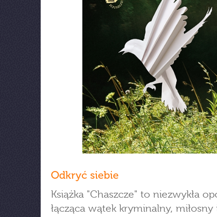
Odkryć siebie
Książka "Chaszcze" to niezwykła o
łącząca wątek kryminalny, miłosny 