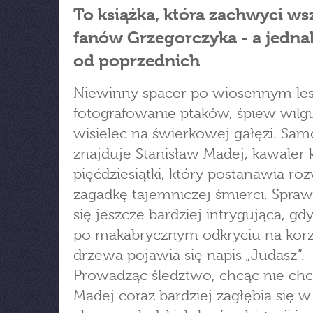
To książka, która zachwyci ws
fanów Grzegorczyka - a jedna
od poprzednich
Niewinny spacer po wiosennym les
fotografowanie ptaków, śpiew wilgi..
wisielec na świerkowej gałęzi. Sa
znajduje Stanisław Madej, kawaler 
pięćdziesiątki, który postanawia roz
zagadkę tajemniczej śmierci. Spraw
się jeszcze bardziej intrygująca, gdy
po makabrycznym odkryciu na kor
drzewa pojawia się napis „Judasz”.
Prowadząc śledztwo, chcąc nie chc
Madej coraz bardziej zagłębia się w