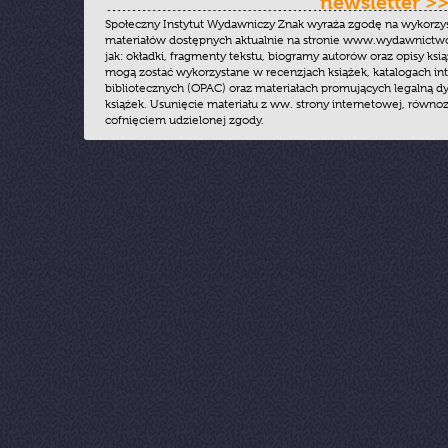
newsletter >
Społeczny Instytut Wydawniczy Znak wyraża zgodę na wykorzy
materiałów dostępnych aktualnie na stronie www.wydawnictwoz
jak: okładki, fragmenty tekstu, biogramy autorów oraz opisy ksią
mogą zostać wykorzystane w recenzjach książek, katalogach i
bibliotecznych (OPAC) oraz materiałach promujących legalną dy
książek. Usunięcie materiału z ww. strony internetowej, równoz
cofnięciem udzielonej zgody.