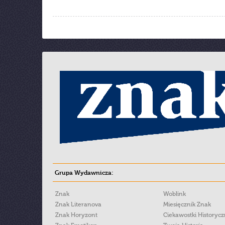
Grupa Wydawnicza:
Znak
Woblink
Znak Literanova
Miesięcznik Znak
Znak Horyzont
Ciekawostki Historyc