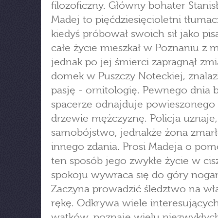
filozoficzny. Główny bohater Stani
Madej to pięćdziesięcioletni tłumac
kiedyś próbował swoich sił jako pis
całe życie mieszkał w Poznaniu z m
jednak po jej śmierci zapragnął zmi
domek w Puszczy Noteckiej, znala
pasję - ornitologię. Pewnego dnia 
spacerze odnajduje powieszonego
drzewie mężczyznę. Policja uznaje,
samobójstwo, jednakże żona zmarł
innego zdania. Prosi Madeja o po
ten sposób jego zwykłe życie w cisz
spokoju wywraca się do góry noga
Zaczyna prowadzić śledztwo na wł
rękę. Odkrywa wiele interesującyc
wątków, poznaje wielu niezwykłych