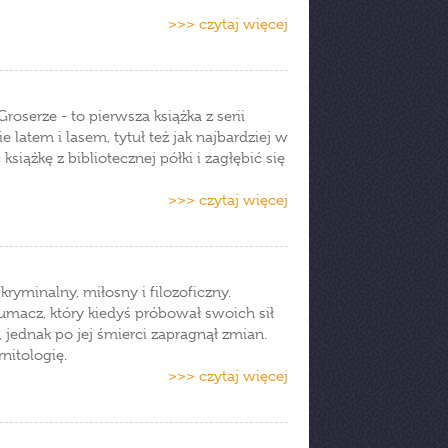
>>> czytaj więcej
roserze - to pierwsza książka z serii
latem i lasem, tytuł też jak najbardziej w
siążkę z bibliotecznej półki i zagłębić się
>>> czytaj więcej
ryminalny, miłosny i filozoficzny.
łumacz, który kiedyś próbował swoich sił
, jednak po jej śmierci zapragnął zmian.
nitologię.
>>> czytaj więcej