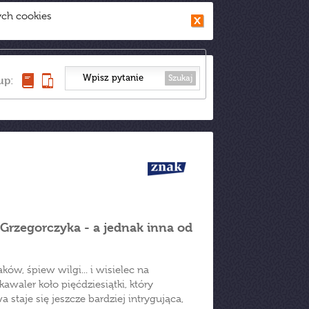
ych cookies
Szukaj
up:
 Grzegorczyka - a jednak inna od
w, śpiew wilgi... i wisielec na
awaler koło pięćdziesiątki, który
staje się jeszcze bardziej intrygująca,