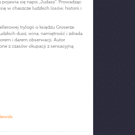
 pojawia się napis „Judasz”. Prowadząc
się w chaszcze ludzkich losów, historii i
llerowej trylogii o księdzu Groserze.
udzkich dusz, wina, namiętność i zdrada
orem i darem obserwacji. Autor
orie z czasów okupacji z sensacyjną
lewski