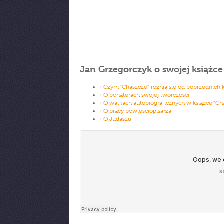
Jan Grzegorczyk o swojej książce
›
Czym ”Chaszcze” różnią się od poprzednich 
›
O bohaterach swojej twórczości
›
O wątkach autobiograficznych w książce ”Ch
›
O pracy powieściopisarza
›
O Judaszu