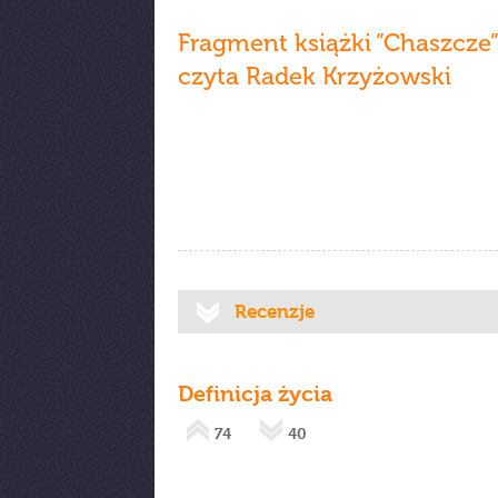
Fragment książki ”Chaszcze
czyta Radek Krzyżowski
Recenzje
Definicja życia
74
40