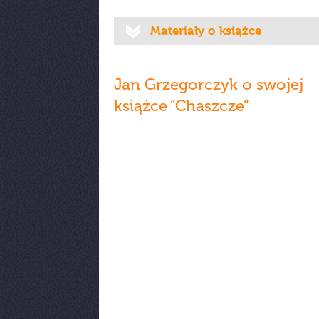
Materiały o książce
Jan Grzegorczyk o swojej
książce ”Chaszcze”