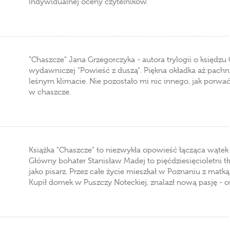
indywidualnej oceny czytelników.
"Chaszcze" Jana Grzegorczyka - autora trylogii o księdzu G
wydawniczej "Powieść z duszą". Piękna okładka aż pachnie 
leśnym klimacie. Nie pozostało mi nic innego, jak porwać k
w chaszcze.
Książka "Chaszcze" to niezwykła opowieść łącząca wątek k
Główny bohater Stanisław Madej to pięćdziesięcioletni t
jako pisarz. Przez całe życie mieszkał w Poznaniu z matką
Kupił domek w Puszczy Noteckiej, znalazł nową pasję - or