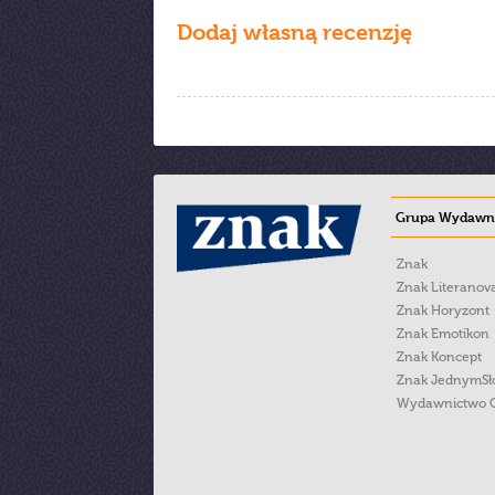
Dodaj własną recenzję
Grupa Wydawni
Znak
Znak Literanov
Znak Horyzont
Znak Emotikon
Znak Koncept
Znak JednymS
Wydawnictwo 