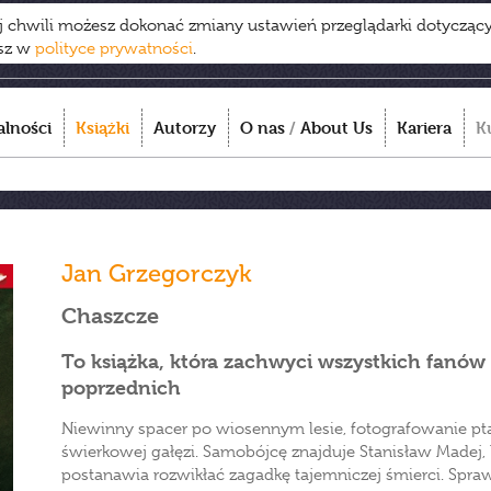
ej chwili możesz dokonać zmiany ustawień przeglądarki dotycząc
esz w
polityce prywatności
.
alności
Książki
Autorzy
O nas
/
About Us
Kariera
K
Jan Grzegorczyk
Chaszcze
To książka, która zachwyci wszystkich fanów
poprzednich
Niewinny spacer po wiosennym lesie, fotografowanie ptakó
świerkowej gałęzi. Samobójcę znajduje Stanisław Madej, k
postanawia rozwikłać zagadkę tajemniczej śmierci. Sprawa 