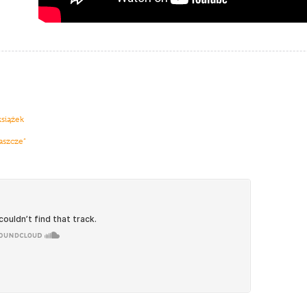
książek
aszcze”