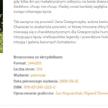
gdy kilka dni po makabrycznym odkryciu na korze drzewa
śledztwo, chcąc nie chcąc, Madej coraz bardziej zagłębia 
swego własnego życia.
Tak zaczyna się powieść Jana Grzegorczyka, autora bestse
Chaszcze to znakomita powieść, w której mroczne sfery l
mieszają się z charakterystycznym dla Grzegorczyka hum
intrygująco łączy wielkopolskie legendy i prawdziwe hist
intrygą i galerią barwnych bohaterów.
Broszurowa ze skrzydełkami
Format:
144x205
Liczba stron:
374
Wydanie:
pierwsze
Data pierwszego wydania:
2009-09-21
ISBN:
978-83-240-1215-2
Opracowanie graficzne:
Jan Krzysztofiak, Olgierd Chmie