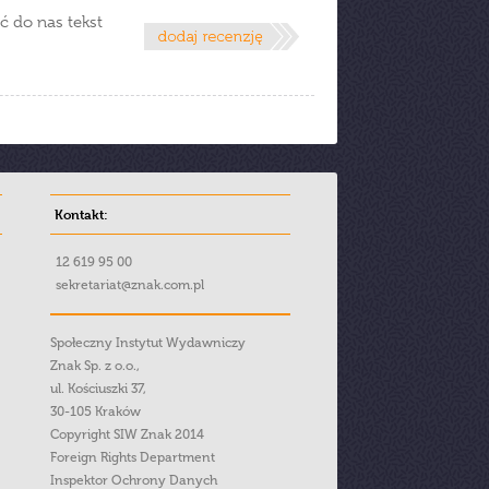
ć do nas tekst
Kontakt:
12 619 95 00
sekretariat@znak.com.pl
Społeczny Instytut Wydawniczy
Znak Sp. z o.o.,
ul. Kościuszki 37,
30-105 Kraków
Copyright SIW Znak 2014
Foreign Rights Department
Inspektor Ochrony Danych