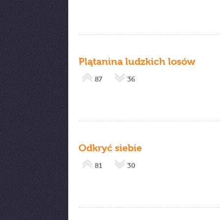
Plątanina ludzkich losów
87
36
Odkryć siebie
81
30