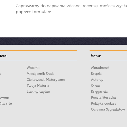
Zapraszamy do napisania własnej recenzji, możesz wysła
poprzez formularz.
cza:
Menu:
Woblink
Aktualności
a
Miesięcznik Znak
Książki
Ciekawostki Historyczne
Autorzy
Twoja Historia
O nas
Lubimy czytać
Księgarnia
łowem
Poczta literacka
Otwarte
Polityka cookies
Ochrona Sygnalistow