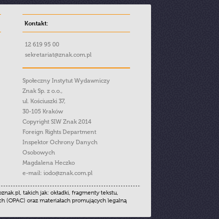
Kontakt:
12 619 95 00
sekretariat@znak.com.pl
Społeczny Instytut Wydawniczy
Znak Sp. z o.o.,
ul. Kościuszki 37,
30-105 Kraków
Copyright SIW Znak 2014
Foreign Rights Department
Inspektor Ochrony Danych
Osobowych
Magdalena Heczko
e-mail:
iodo@znak.com.pl
.pl, takich jak: okładki, fragmenty tekstu,
ych (OPAC) oraz materiałach promujących legalną