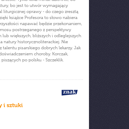
ektury, bo jest to utwór wymagający
 liturgicznej oprawy - do czego zresztą
zięki książce Profesora to słowo nabiera
przyszłości napawać będzie przekonaniem,
kosmosu postrzeganego z perspektywy
lub większych, bliższych i odleglejszych
a natury historycznoliterackiej. Nie
alentu pisarskiego dobrych lekarzy. Jak
 doświadczeniem choroby. Korczak,
 piszących po polsku - Szczeklik.
 i sztuki