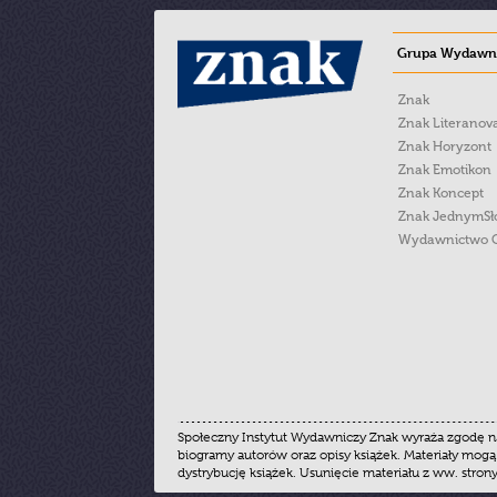
Grupa Wydawni
Znak
Znak Literanov
Znak Horyzont
Znak Emotikon
Znak Koncept
Znak JednymS
Wydawnictwo 
Społeczny Instytut Wydawniczy Znak wyraża zgodę na
biogramy autorów oraz opisy książek. Materiały mogą
dystrybucję książek. Usunięcie materiału z ww. stron