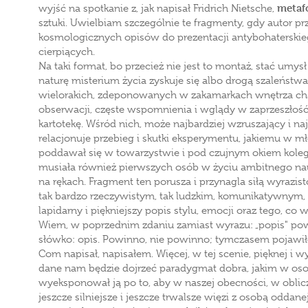
metaf
wyjść na spotkanie z, jak napisał Fridrich Nietsche,
sztuki. Uwielbiam szczególnie te fragmenty, gdy autor 
kosmologicznych opisów do prezentacji antybohaterski
cierpiących.
Na taki format, bo przecież nie jest to montaż, stać umys
naturę misterium życia zyskuje się albo drogą szaleńst
wielorakich, zdeponowanych w zakamarkach wnętrza c
obserwacji, częste wspomnienia i wglądy w zaprzeszłość
kartotekę. Wśród nich, może najbardziej wzruszający i n
relacjonuje przebieg i skutki eksperymentu, jakiemu w mł
poddawał się w towarzystwie i pod czujnym okiem koleg
musiała również pierwszych osób w życiu ambitnego n
na rękach. Fragment ten porusza i przynagla siłą wyrazi
tak bardzo rzeczywistym, tak ludzkim, komunikatywnym, z
lapidarny i piękniejszy popis stylu, emocji oraz tego, co w
Wiem, w poprzednim zdaniu zamiast wyrazu: „popis" pow
słówko: opis. Powinno, nie powinno; tymczasem pojawiło s
Com napisał, napisałem. Więcej, w tej scenie, pięknej i 
dane nam będzie dojrzeć paradygmat dobra, jakim w osobi
wyeksponował ją po to, aby w naszej obecności, w oblic
jeszcze silniejsze i jeszcze trwalsze więzi z osobą oddan