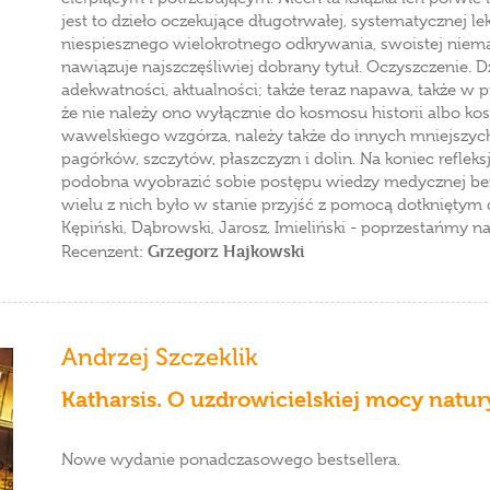
jest to dzieło oczekujące długotrwałej, systematycznej l
niespiesznego wielokrotnego odkrywania, swoistej niemal
nawiązuje najszczęśliwiej dobrany tytuł. Oczyszczenie. D
adekwatności, aktualności; także teraz napawa, także w 
że nie należy ono wyłącznie do kosmosu historii albo 
wawelskiego wzgórza, należy także do innych mniejszych 
pagórków, szczytów, płaszczyzn i dolin. Na koniec refleksj
podobna wyobrazić sobie postępu wiedzy medycznej bez t
wielu z nich było w stanie przyjść z pomocą dotkniętym
Kępiński, Dąbrowski, Jarosz, Imieliński - poprzestańmy na
Grzegorz Hajkowski
Recenzent:
Andrzej Szczeklik
Katharsis. O uzdrowicielskiej mocy natury
Nowe wydanie ponadczasowego bestsellera.