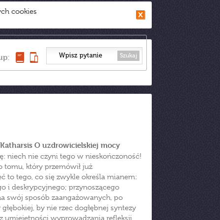
ych cookies
Szukaj
up:
Katharsis O uzdrowicielskiej mocy
zę: niech nie czyni tego w nieskończoność!
 tomu, który przemówił już
ć to tego, co się zwykle określa mianem:
ego i deskrypcyjnego; przynoszącego
na swój sposób zaangażowanych, po
łębokiej, by nie rzec dogłębnej syntezy
z umiejętności wyprowadzania refleksji