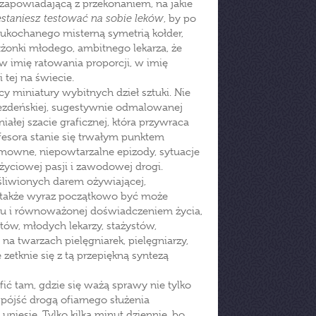
ą, zapowiadającą z przekonaniem, na jakie
zestaniesz testować na sobie leków
, by po
m ukochanego misterną symetrią kołder,
żonki młodego, ambitnego lekarza, że
w imię ratowania proporcji, w imię
 tej na świecie.
cy miniatury wybitnych dzieł sztuki. Nie
rezdeńskiej, sugestywnie odmalowanej
ej szacie graficznej, która przywraca
ofesora stanie się trwałym punktem
mowne, niepowtarzalne epizody, sytuacje
życiowej pasji i zawodowej drogi.
liwionych darem ożywiającej,
e także wyraz początkowo być może
tu i równoważonej doświadczeniem życia,
ntów, młodych lekarzy, stażystów,
 twarzach pielęgniarek, pielęgniarzy,
 zetknie się z tą przepiękną syntezą
ić tam, gdzie się ważą sprawy nie tylko
pójść drogą ofiarnego służenia
uniesie. Tylko kilka minut dziennie, bo