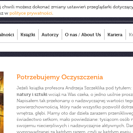
ej chwili możesz dokonać zmiany ustawień przeglądarki dotycząc
esz w
polityce prywatności
.
alności
Książki
Autorzy
O nas
/
About Us
Kariera
K
Potrzebujemy Oczyszczenia
Jeżeli książka profesora Andrzeja Szczeklika pod tytułem:
natury i sztuki
wciąż na Was czeka, o jedno usilnie pros
Napisałem tak przekonany o nadzwyczajnej wartości tego
powierzchownością, który nade wszystko pozwolił dotrze
wnętrza, głębi. Mamy oto dar dzieła zarazem przenikliw
świadectwo setkom, mało powiedziane: tysiącom osób 
swojemu niecierpliwych i nadzwyczajnie aktywnych. Dar g
wyprowadzanej za każdym razem, czyli w każdym eseju, 