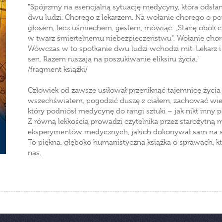
"Spójrzmy na esencjalną sytuację medycyny, która odsłani
dwu ludzi. Chorego z lekarzem. Na wołanie chorego o p
głosem, lecz uśmiechem, gestem, mówiąc: „Stanę obok ci
w twarz śmiertelnemu niebezpieczeństwu”. Wołanie chore
Wówczas w to spotkanie dwu ludzi wchodzi mit. Lekarz 
sen. Razem ruszają na poszukiwanie eliksiru życia."
/fragment książki/
Człowiek od zawsze usiłował przeniknąć tajemnicę życia i
wszechświatem, pogodzić duszę z ciałem, zachować wiecz
który podniósł medycynę do rangi sztuki – jak nikt inny po
Z równą lekkością prowadzi czytelnika przez starożytną 
eksperymentów medycznych, jakich dokonywał sam na s
To piękna, głęboko humanistyczna książka o sprawach, kt
nas.