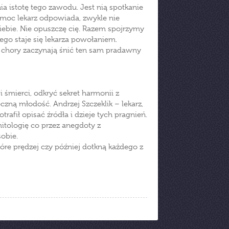
a istotę tego zawodu. Jest nią spotkanie
omoc lekarz odpowiada, zwykle nie
ebie. Nie opuszczę cię. Razem spojrzymy
go staje się lekarza powołaniem.
i chory zaczynają śnić ten sam pradawny
 śmierci, odkryć sekret harmonii z
ną młodość. Andrzej Szczeklik – lekarz,
trafił opisać źródła i dzieje tych pragnień.
mitologię co przez anegdoty z
obie.
óre prędzej czy później dotkną każdego z