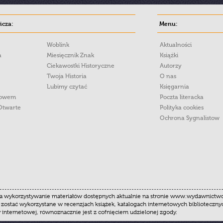
cza:
Menu:
Woblink
Aktualności
a
Miesięcznik Znak
Książki
Ciekawostki Historyczne
Autorzy
Twoja Historia
O nas
Lubimy czytać
Księgarnia
łowem
Poczta literacka
Otwarte
Polityka cookies
Ochrona Sygnalistow
 wykorzystywanie materiałów dostępnych aktualnie na stronie www.wydawnictwoznak
 zostać wykorzystane w recenzjach książek, katalogach internetowych biblioteczn
y internetowej, równoznacznie jest z cofnięciem udzielonej zgody.