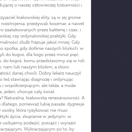
ującej o naszej człowieczej tożsamości i
zyjaciel krakowskiej elity, są w jej gronie
 rozstrojenia, przeżywali koszmar, a nawet
 zaatakowanych przez bakterię i czas; i
skiej czy ordynatorskiej praktyki. Gdy
alności służb frapuje jakoś mniej. Gdy
mo spotka, gdy dotknie naszych bliskich, w
i do kogoś, dla kogo przez minut pięć,
, do kogoś, komu przedstawimy się w roli
: nam lub naszym bliskim, a skoro
ętość danej chwili. Dobry lekarz nauczył
o też stawiając diagnozę i ordynując
u i współcierpiącym, ale także, a może
, jeden; choruje cały świat.
ka? Naturalna, krakowska renesansowość. A
o dlatego, ponieważ lubię pasaże, dygresje
osoby, która ryzykować nie musi.
ktyki życia, skupianie w jedynym, w
e usiłujemy podejść, posiąść i wyrazić
raczającym. Wykraczającym po to, by