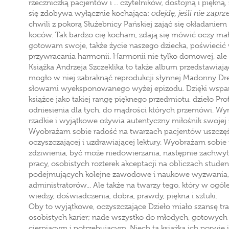
rzeczniczką pacjentów i ... czytelników, dostojną i piękn
się zdobywa wyłącznie kochająca:
odejdę, jeśli nie zapr
chwili z pokorą Służebnicy Pańskiej zająć się okładanie
koców. Tak bardzo cię kocham, zdają się mówić oczy mał
gotowam swoje, także życie naszego dziecka, poświecić 
przywracania harmonii. Harmonii nie tylko domowej, ale i
Książka Andrzeja Szczeklika to także album przedstawiają
mogło w niej zabraknąć reprodukcji słynnej Madonny D
słowami wyeksponowanego wyżej epizodu. Dzięki wspaniał
książce jako takiej rangę pięknego przedmiotu, dzieło Pr
odniesienia dla tych, do mądrości których przemówi. Wy
rzadkie i wyjątkowe ożywia autentyczny miłośnik swojej 
Wyobrażam sobie radość na twarzach pacjentów uszczęś
oczyszczającej i uzdrawiającej lektury. Wyobrażam sobi
zdziwienia, być może niedowierzania, następnie zachwy
pracy, osobistych rozterek akceptacji na obliczach stude
podejmujących kolejne zawodowe i naukowe wyzwania, na
administratorów... Ale także na twarzy tego, który w ogóle
wiedzy, doświadczenia, dobra, prawdy, piękna i sztuki.
Oby to wyjątkowe, oczyszczające Dzieło miało szansę traf
osobistych karier; nade wszystko do młodych, gotowych 
cierpiącym i potrzebującym. Niech ta książka ich porwie i 