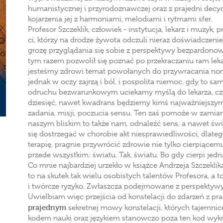
humanistycznej i przyrodoznawczej oraz z prajedni decyd
kojarzenia jej z harmoniami, melodiami i rytmami sfer.
Profesor Szczeklik, człowiek - instytucja, lekarz i muzyk, pr
ci, którzy na drodze żywota odczuli nieraz doświadczenie
grozę przyglądania się sobie z perspektywy bezpardonowo
tym razem pozwolił się poznać po przekraczaniu ram lekar
jesteśmy zdrowi temat powołanych do przywracania norm
jednak w oczy zajrzą i ból, i pospolita niemoc, gdy to sa
odruchu bezwarunkowym uciekamy myślą do lekarza, czyl
dziesięć, nawet kwadrans będziemy kimś najważniejszym
zadania, misji, poczucia sensu. Ten zaś pomoże w zamian
naszym bliskim to także nam, odnaleźć sens, a nawet świ
się dostrzegać w chorobie akt niesprawiedliwości, dlateg
terapię, pragnie przywrócić zdrowie nie tylko cierpiącem
przede wszystkim: światu. Tak, światu. Bo gdy cierpi jedna
Co mnie najbardziej urzekło w książce Andrzeja Szczekli
to na skutek tak wielu osobistych talentów Profesora, a t
i twórcze ryzyko. Zwłaszcza podejmowane z perspektywy 
Uwielbiam więc przejścia od konstelacji do zdarzeń z pra
prajednym
sekretnej mowy konstelacji, których tajemnic
kodem nauki oraz językiem stanowczo poza ten kod wyk