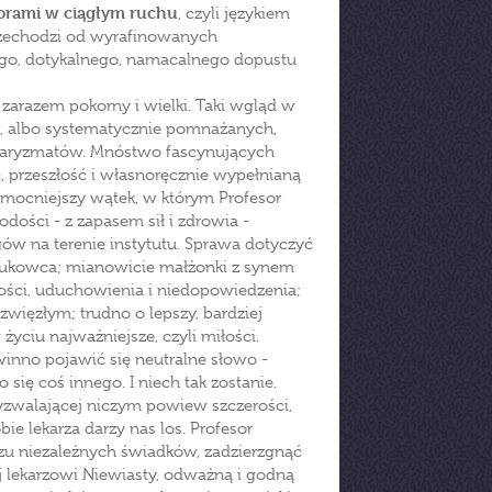
orami w ciągłym ruchu
, czyli językiem
przechodzi od wyrafinowanych
ego, dotykalnego, namacalnego dopustu
ł zarazem pokorny i wielki. Taki wgląd w
wa, albo systematycznie pomnażanych,
haryzmatów. Mnóstwo fascynujących
, przeszłość i własnoręcznie wypełnianą
ajmocniejszy wątek, w którym Profesor
odości - z zapasem sił i zdrowia -
ów na terenie instytutu. Sprawa dotyczyć
aukowca; mianowicie małżonki z synem
stości, uduchowienia i niedopowiedzenia;
więzłym; trudno o lepszy, bardziej
 życiu najważniejsze, czyli miłości.
inno pojawić się neutralne słowo -
ię coś innego. I niech tak zostanie.
wyzwalającej niczym powiew szczerości,
e lekarza darzy nas los. Profesor
zu niezależnych świadków, zadzierzgnąć
ej lekarzowi Niewiasty, odważną i godną