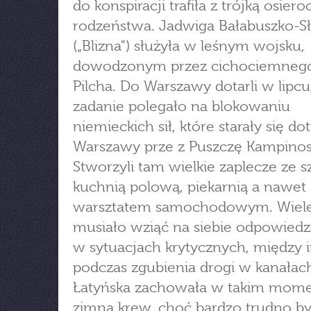
do konspiracji trafiła z trójką osie
rodzeństwa. Jadwiga Bałabuszko-S
(„Blizna") służyła w leśnym wojsku,
dowodzonym przez cichociemnego
Pilcha. Do Warszawy dotarli w lipcu,
zadanie polegało na blokowaniu
niemieckich sił, które starały się do
Warszawy prze z Puszczę Kampinos
Stworzyli tam wielkie zaplecze ze s
kuchnią polową, piekarnią a nawet
warsztatem samochodowym. Wiele
musiało wziąć na siebie odpowiedz
w sytuacjach krytycznych, między 
podczas zgubienia drogi w kanałach
Łatyńska zachowała w takim mom
zimną krew, choć bardzo trudno był