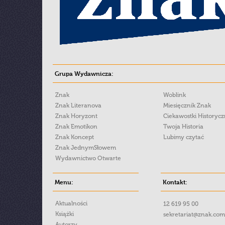
Grupa Wydawnicza:
Znak
Woblink
Znak Literanova
Miesięcznik Znak
Znak Horyzont
Ciekawostki Historyc
Znak Emotikon
Twoja Historia
Znak Koncept
Lubimy czytać
Znak JednymSłowem
Wydawnictwo Otwarte
Menu:
Kontakt:
Aktualności
12 619 95 00
Książki
sekretariat@znak.com
Autorzy