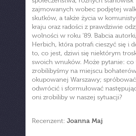
społeczeństwa, różnych stanowisk
zajmowanych wobec podjętej walki
skutków, a także życia w komunis
kraju oraz radości z prawdziwie od
wolności w roku '89. Babcia autorki
Herbich, która potrafi cieszyć się i 
to, co jest, dziwi się niektórym tro
swoich wnuków. Może pytanie: co
zrobilibyśmy na miejscu bohateró
okupowanej Warszawy; spróbować
odwrócić i sformułować następują
oni zrobiliby w naszej sytuacji?
Recenzent:
Joanna Maj