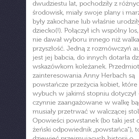
dwudziestu lat, pochodziły z różny
środowisk, miały swoje plany i mar
były zakochane lub właśnie urodził
dziecko(!). Połączył ich wspólny los,
nie dawał wyboru innego niż walka 
przyszłość. Jedną z rozmówczyń au
jest jej babcia, do innych dotarła dz
wskazówkom koleżanek. Przedmio
zainteresowania Anny Herbach są
powstańcze przeżycia kobiet, które
wybuch w jakimś stopniu dotyczył 
czynnie zaangażowane w walkę bą
musiały przetrwać w walczącej stol
Opowieści powstanek (bo taki jest 
żeński odpowiednik „powstańca"), t
dziewięć przejmujących historii o