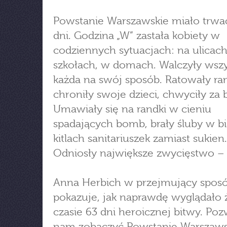
Powstanie Warszawskie miało trwać
dni. Godzina „W” zastała kobiety w
codziennych sytuacjach: na ulicach
szkołach, w domach. Walczyły wszy
każda na swój sposób. Ratowały ra
chroniły swoje dzieci, chwyciły za 
Umawiały się na randki w cieniu
spadających bomb, brały śluby w b
kitlach sanitariuszek zamiast sukien.
Odniosły największe zwycięstwo – 
Anna Herbich w przejmujący spos
pokazuje, jak naprawdę wyglądało 
czasie 63 dni heroicznej bitwy. Poz
nam zobaczyć Powstanie Warszaws