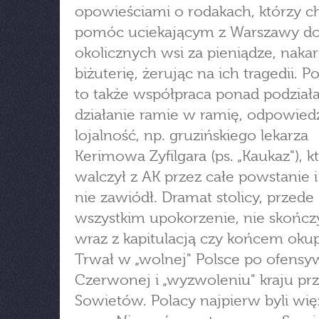
opowieściami o rodakach, którzy ch
pomóc uciekającym z Warszawy d
okolicznych wsi za pieniądze, nakar
biżuterię, żerując na ich tragedii. P
to także współpraca ponad podziała
działanie ramie w ramię, odpowiedz
lojalność, np. gruzińskiego lekarza
Kerimowa Zyfilgara (ps. „Kaukaz"), k
walczył z AK przez całe powstanie i
nie zawiódł. Dramat stolicy, przede
wszystkim upokorzenie, nie skończy
wraz z kapitulacją czy końcem okup
Trwał w „wolnej" Polsce po ofensy
Czerwonej i „wyzwoleniu" kraju pr
Sowietów. Polacy najpierw byli wię