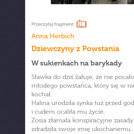
Przeczytaj fragment:
Anna Herbich
Dziewczyny z Powstania
W sukienkach na barykady
Sławka do dziś żałuje, że nie pocał
młodego powstańca, który się w ni
kochał.
Halina urodziła synka tuż przed god
i cudem ocaliła mu życie.
Zosia złamała konspiracyjne zasady 
zdradziła swoje imię ukochanemu.