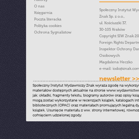
O nas
Społeczny Instytut W
Księgarnia
Znak Sp. z o.o.,
Poczta literacka
ul. Kościuszki 37,
Polityka cookies
30-105 Kraków
Ochrona Sygnalistow
Copyright SIW Znak 2
Foreign Rights Depart
Inspektor Ochrony Da
Osobowych
Magdalena Heczko
e-mail:
iodo@znak.com
newsletter >
Społeczny Instytut Wydawniczy Znak wyraża zgodę na wykorzy
materiałów dostępnych aktualnie na stronie www.wydawnictwoz
jak: okładki, fragmenty tekstu, biogramy autorów oraz opisy ksią
mogą zostać wykorzystane w recenzjach książek, katalogach i
bibliotecznych (OPAC) oraz materiałach promujących legalną dy
książek. Usunięcie materiału z ww. strony internetowej, równoz
cofnięciem udzielonej zgody.