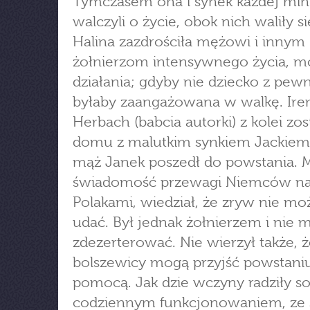
Tymczasem ona i synek każdej min
walczyli o życie, obok nich waliły s
Halina zazdrościła mężowi i innym
żołnierzom intensywnego życia, m
działania; gdyby nie dziecko z pew
byłaby zaangażowana w walkę. Ire
Herbach (babcia autorki) z kolei zos
domu z malutkim synkiem Jackiem,
mąż Janek poszedł do powstania. M
świadomość przewagi Niemców n
Polakami, wiedział, że zryw nie moż
udać. Był jednak żołnierzem i nie 
zdezerterować. Nie wierzył także, 
bolszewicy mogą przyjść powstani
pomocą. Jak dzie wczyny radziły so
codziennym funkcjonowaniem, ze