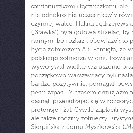
sanitariuszkami i łączniczkami, ale
niejednokrotnie uczestniczyły rów
czynnej walce. Halina Jędrzejewsk
(„Sławka") była gotowa strzelać, b
rannym, bo rozkaz i obowiązek to 
bycia żołnierzem AK. Pamięta, że w
polskiego żołnierza w dniu Powstan
wywoływał wielkie wzruszenie ora
początkowo warszawiacy byli nast
bardzo pozytywnie, pomagali pow
pełni zapału. Z czasem entuzjazm 
gasnął, przeradzając się w rozgoryc
pretensje i żal. Cywile zapłacili wy
ale także rodziny żołnierzy. Krystyn
Sierpińska z domu Myszkowska („Ma