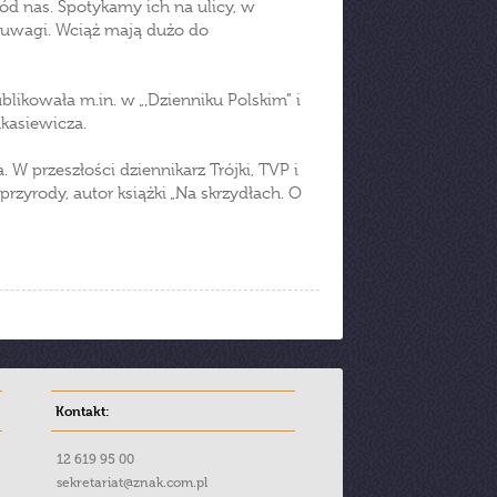
ród nas. Spotykamy ich na ulicy, w
 uwagi. Wciąż mają dużo do
ublikowała m.in. w „‚Dzienniku Polskim” i
ukasiewicza.
. W przeszłości dziennikarz Trójki, TVP i
rzyrody, autor książki „Na skrzydłach. O
Kontakt:
12 619 95 00
sekretariat@znak.com.pl