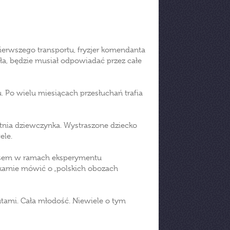
ierwszego transportu, fryzjer komendanta
ła, będzie musiał odpowiadać przez całe
Po wielu miesiącach przesłuchań trafia
tnia dziewczynka. Wystraszone dziecko
ele.
usem w ramach eksperymentu
karnie mówić o „polskich obozach
utami. Cała młodość. Niewiele o tym