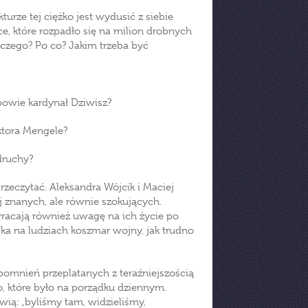
turze tej ciężko jest wydusić z siebie
rce, które rozpadło się na milion drobnych
czego? Po co? Jakim trzeba być
powie kardynał Dziwisz?
tora Mengele?
druchy?
rzeczytać. Aleksandra Wójcik i Maciej
ej znanych, ale równie szokujących.
wracają również uwagę na ich życie po
ska na ludziach koszmar wojny, jak trudno
pomnień przeplatanych z teraźniejszością
o, które było na porządku dziennym.
ówią: „byliśmy tam, widzieliśmy,