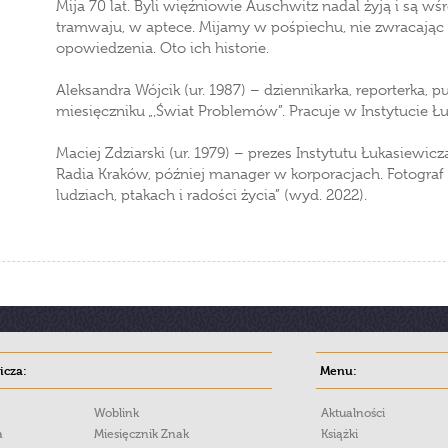
Mija 70 lat. Byli więźniowie Auschwitz nadal żyją i są wś
tramwaju, w aptece. Mijamy w pośpiechu, nie zwracając
opowiedzenia. Oto ich historie.
Aleksandra Wójcik (ur. 1987) – dziennikarka, reporterka, p
miesięczniku „‚Świat Problemów”. Pracuje w Instytucie Ł
Maciej Zdziarski (ur. 1979) – prezes Instytutu Łukasiewicza
Radia Kraków, później manager w korporacjach. Fotograf p
ludziach, ptakach i radości życia” (wyd. 2022).
cza:
Menu:
Woblink
Aktualności
a
Miesięcznik Znak
Książki