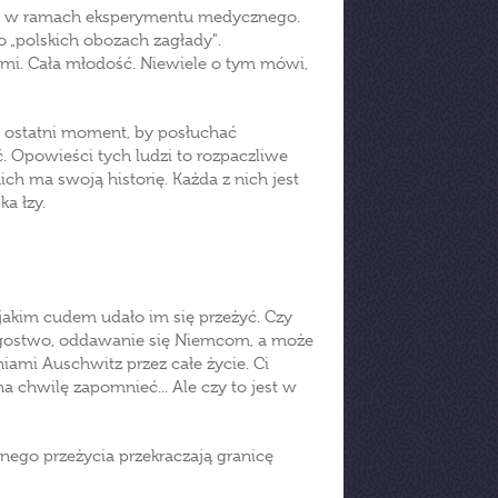
em w ramach eksperymentu medycznego.
 „polskich obozach zagłady".
utami. Cała młodość. Niewiele o tym mówi,
To ostatni moment, by posłuchać
. Opowieści tych ludzi to rozpaczliwe
ich ma swoją historię. Każda z nich jest
a łzy.
: jakim cudem udało im się przeżyć. Czy
iegostwo, oddawanie się Niemcom, a może
iami Auschwitz przez całe życie. Ci
a chwilę zapomnieć... Ale czy to jest w
ego przeżycia przekraczają granicę