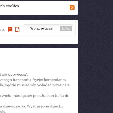
ych cookies
Szukaj
up:
ł ich opowieści".
rwszego transportu, fryzjer komendanta
ła, będzie musiał odpowiadać przez całe
 wielu miesiącach przesłuchań trafia do
ia dziewczynka. Wystraszone dziecko
ele.