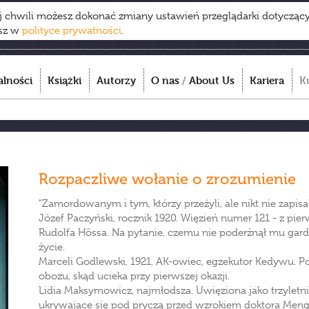
ej chwili możesz dokonać zmiany ustawień przeglądarki dotycząc
esz w
polityce prywatności
.
alności
Książki
Autorzy
O nas
/
About Us
Kariera
K
Rozpaczliwe wołanie o zrozumienie
"Zamordowanym i tym, którzy przeżyli, ale nikt nie zapisa
Józef Paczyński, rocznik 1920. Więzień numer 121 - z pie
Rudolfa Hössa. Na pytanie, czemu nie poderżnął mu gard
życie.
Marceli Godlewski, 1921, AK-owiec, egzekutor Kedywu. Po
obozu, skąd ucieka przy pierwszej okazji.
Lidia Maksymowicz, najmłodsza. Uwięziona jako trzyletn
ukrywające się pod pryczą przed wzrokiem doktora Meng