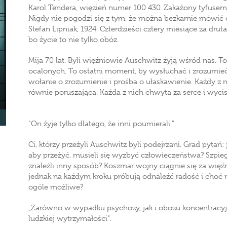
Karol Tendera, więzień numer 100 430. Zakażony tyfus
Nigdy nie pogodzi się z tym, że można bezkarnie mówić o
Stefan Lipniak, 1924. Czterdzieści cztery miesiące za dr
bo życie to nie tylko obóz.
Mija 70 lat. Byli więźniowie Auschwitz żyją wśród nas. 
ocalonych. To ostatni moment, by wysłuchać i zrozumieć
wołanie o zrozumienie i prośba o ułaskawienie. Każdy z n
równie poruszająca. Każda z nich chwyta za serce i wycisk
"On żyje tylko dlatego, że inni poumierali."
Ci, którzy przeżyli Auschwitz byli podejrzani. Grad pytań
aby przeżyć, musieli się wyzbyć człowieczeństwa? Szp
znaleźli inny sposób? Koszmar wojny ciągnie się za więźn
jednak na każdym kroku próbują odnaleźć radość i choć n
ogóle możliwe?
„Zarówno w wypadku psychozy, jak i obozu koncentracyjn
ludzkiej wytrzymałości".