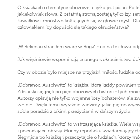
O książkach o tematyce obozowej ciężko jest pisać. Po lek
jakiekolwiek słowa. Z ostatnią stroną zostają tylko łzy, se
kawałków i mnóstwo kotłujących się w głowie myśli. Dla
człowiekiem, by dopuścić się takiego okrucieństwa?
„W Birkenau straciłem wiarę w Boga" - co na te słowa od
Jak więźniowie wspominają znanego z okrucieństwa dok
Czy w obozie było miejsce na przyjaźń, miłość, ludzkie o
„Dobranoc, Auschwitz" to książka, którą każdy powinien p
Zdziarski sięgnęli po pięć obozowych historii - tych mni
Autorzy opisują nie tylko wojenne losy bohaterów, ale z
wojnie. Dzięki temu wyraźnie widzimy, jakie piętno wyci
sobie poradzić z takimi przeżyciami w dalszym życiu.
„Dobranoc, Auschwitz" to wstrząsająca książka. Wiele ws
i przerażające obrazy. Mocny reportaż uświadamiający zł
Sięgnijcie po książkę i przeczytajcie o ludziach, którzy m