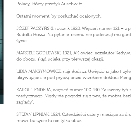
Polacy, którzy przeżyli Auschwitz.
Ostatni moment, by posłuchać ocalonych.
JÓZEF PACZYŃSKI, rocznik 1920. Więzień numer 121 – z p
Rudolfa Hössa. Na pytanie, czemu nie poderżnął mu gard
życie.
MARCELI GODLEWSKI, 1921, AK-owiec, egzekutor Kedywu. 
do obozu, skąd ucieka przy pierwszej okazji.
LIDIA MAKSYMOWICZ, najmłodsza. Uwięziona jako trzyle
ukrywające się pod pryczą przed wzrokiem doktora Meng
KAROL TENDERA, więzień numer 100 430. Zakażony tyf
medycznego. Nigdy nie pogodzi się z tym, że można bez
zagłady”.
STEFAN LIPNIAK, 1924. Czterdzieści cztery miesiące za dr
mówi, bo życie to nie tylko obóz.