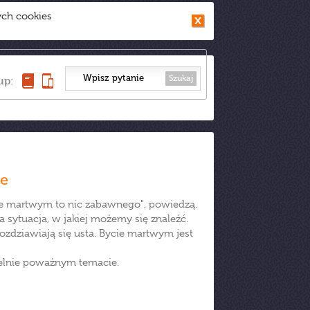
ych cookies
Szukaj
up:
ne
cie martwym to nic zabawnego", powiedzą.
a sytuacja, w jakiej możemy się znaleźć.
ozdziawiają się usta. Bycie martwym jest
rtelnie poważnym temacie.