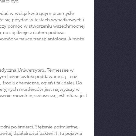
miało być.
rzydać w wciąż kwitnącym przemyśle
e się przydać w testach wypadkowych i
ia czy pomóc w stworzeniu wszechmocnej
, co się dzieje z ciałem podczas
pomóc w nauce transplantologii. A może
 Medyczna Uniwersytetu Tennessee w
ym liczne zwłoki poddawane są... cóż,
środki chemiczne, ogień i tak dalej. Do
 seryjnych morderców jest najwyższy w
sznie mozolnie, zwłaszcza, jeśli ofiara jest
odni po śmierci. Stężenie pośmiertne,
tej działalności bakterii (i tu pojawia