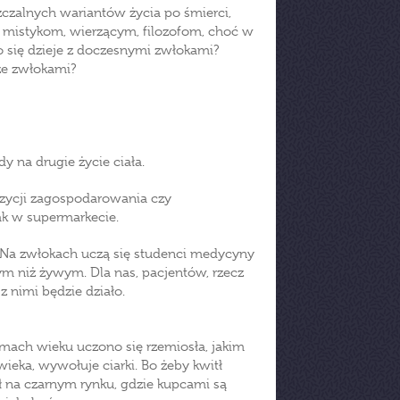
szczalnych wariantów życia po śmierci,
wia mistykom, wierzącym, filozofom, choć w
co się dzieje z doczesnymi zwłokami?
ze zwłokami?
y na drugie życie ciała.
pozycji zagospodarowania czy
jak w supermarkecie.
. Na zwłokach uczą się studenci medycyny
wym niż żywym. Dla nas, pacjentów, rzecz
z nimi będzie działo.
łomach wieku uczono się rzemiosła, jakim
ieka, wywołuje ciarki. Bo żeby kwitł
 na czarnym rynku, gdzie kupcami są