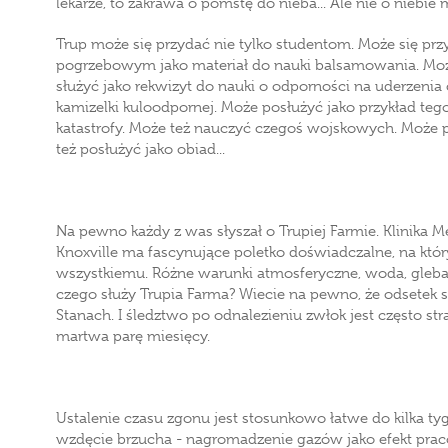
lekarze, to zakrawa o pomstę do nieba... Ale nie o niebie 
Trup może się przydać nie tylko studentom. Może się p
pogrzebowym jako materiał do nauki balsamowania. Moż
służyć jako rekwizyt do nauki o odporności na uderzen
kamizelki kuloodpornej. Może posłużyć jako przykład tego
katastrofy. Może też nauczyć czegoś wojskowych. Może 
też posłużyć jako obiad...
Na pewno każdy z was słyszał o Trupiej Farmie. Klinika
Knoxville ma fascynujące poletko doświadczalne, na któr
wszystkiemu. Różne warunki atmosferyczne, woda, gleba, 
czego służy Trupia Farma? Wiecie na pewno, że odsetek
Stanach. I śledztwo po odnalezieniu zwłok jest często stra
martwa parę miesięcy.
Ustalenie czasu zgonu jest stosunkowo łatwe do kilka tyg
wzdęcie brzucha - nagromadzenie gazów jako efekt pracowi