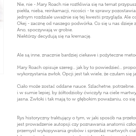
Nie, nie - Mary Roach nie roztkliwia się na temat przypu
piekła, nieba, reinkarnacji, nicości - te sprawy pozosta
jednym rozdziale uważnie się tej kwestii przygląda. Ale 
Okej - zacznę od naszego podwórka. Co się u nas dzieje 
Ano, spoczywają w grobie.
Niektórzy decydują się na kremację.
Ale są inne, znacznie bardziej ciekawe i pożyteczne metod
Mary Roach opisuje szereg... jak by to powiedzieć... pro
wykorzystania zwłok. Opcji jest tak wiele, że czułam się 
Ciało może zostać oddane nauce. Szlachetne, potrzebne
i w sumie lepiej, by żółtodzioby ćwiczyły na ciele mart
jasna. Zwłoki i tak mają to w głębokim poważaniu, co się 
Rys historyczny traktujący o tym, w jaki sposób na prze
jest prowadzenie autopsji czy poznawania anatomii człow
przemysł wykopywania grobów i sprzedaż martwych ciał