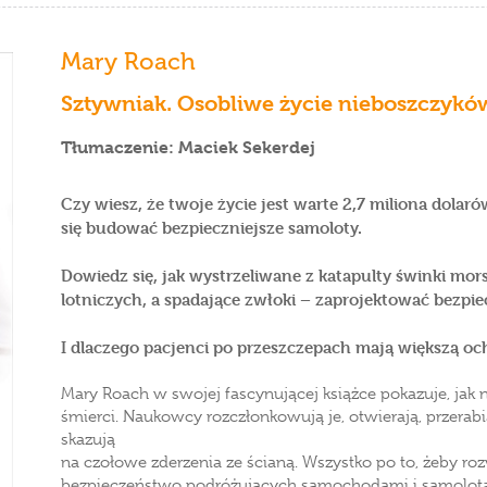
Mary Roach
Sztywniak. Osobliwe życie nieboszczykó
Tłumaczenie: Maciek Sekerdej
Czy wiesz, że twoje życie jest warte 2,7 miliona dolaró
się budować bezpieczniejsze samoloty.
Dowiedz się, jak wystrzeliwane z katapulty świnki mor
lotniczych, a spadające zwłoki – zaprojektować bezp
I dlaczego pacjenci po przeszczepach mają większą och
Mary Roach w swojej fascynującej książce pokazuje, jak n
śmierci. Naukowcy rozczłonkowują je, otwierają, przerab
skazują
na czołowe zderzenia ze ścianą. Wszystko po to, żeby 
bezpieczeństwo podróżujących samochodami i samolot