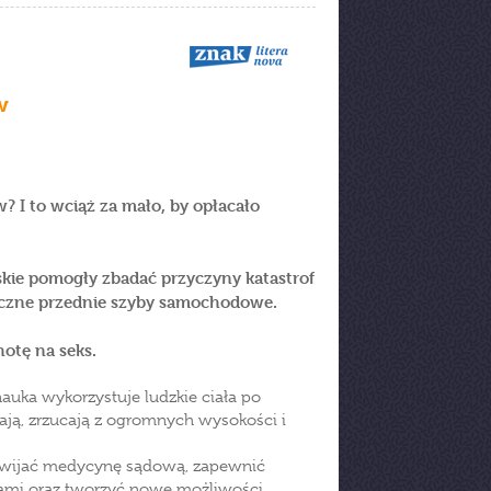
w
w? I to wciąż za mało, by opłacało
skie pomogły zbadać przyczyny katastrof
ieczne przednie szyby samochodowe.
otę na seks.
auka wykorzystuje ludzkie ciała po
iają, zrzucają z ogromnych wysokości i
rozwijać medycynę sądową, zapewnić
ami oraz tworzyć nowe możliwości