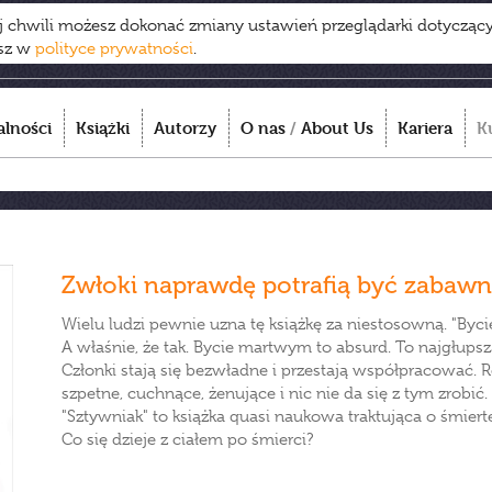
ej chwili możesz dokonać zmiany ustawień przeglądarki dotycząc
esz w
polityce prywatności
.
alności
Książki
Autorzy
O nas
/
About Us
Kariera
K
Zwłoki naprawdę potrafią być zabaw
Wielu ludzi pewnie uzna tę książkę za niestosowną. "By
A właśnie, że tak. Bycie martwym to absurd. To najgłupsz
Członki stają się bezwładne i przestają współpracować. R
szpetne, cuchnące, żenujące i nic nie da się z tym zrobić.
"Sztywniak" to książka quasi naukowa traktująca o śmie
Co się dzieje z ciałem po śmierci?