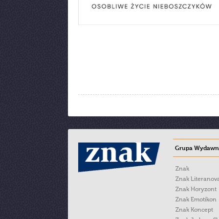
Grupa Wydawni
Znak
Znak Literanov
Znak Horyzont
Znak Emotikon
Znak Koncept