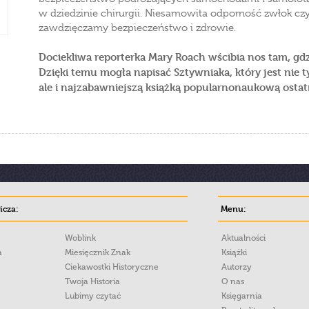
w dziedzinie chirurgii. Niesamowita odporność zwłok cz
zawdzięczamy bezpieczeństwo i zdrowie.
Dociekliwa reporterka Mary Roach wścibia nos tam, gdzi
Dzięki temu mogła napisać Sztywniaka, który jest nie t
ale i najzabawniejszą książką popularnonaukową ostatn
cza:
Menu:
Woblink
Aktualności
a
Miesięcznik Znak
Książki
Ciekawostki Historyczne
Autorzy
Twoja Historia
O nas
Lubimy czytać
Księgarnia