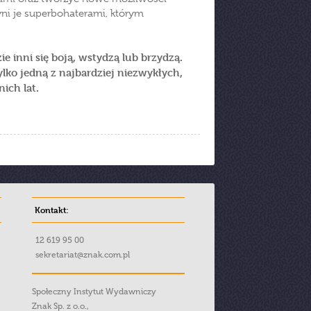
yni je superbohaterami, którym
e inni się boją, wstydzą lub brzydzą.
ylko jedną z najbardziej niezwykłych,
ich lat.
Kontakt:
12 619 95 00
sekretariat@znak.com.pl
Społeczny Instytut Wydawniczy
Znak Sp. z o.o.,