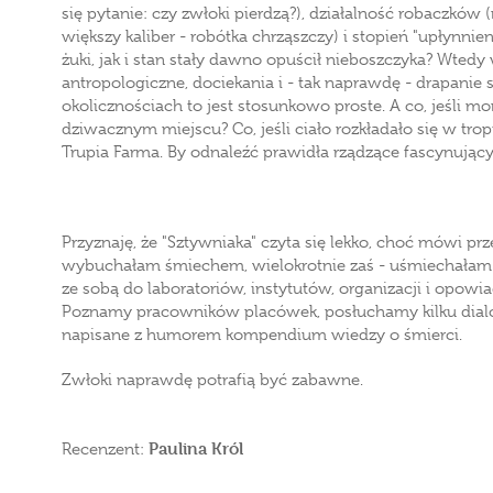
się pytanie: czy zwłoki pierdzą?), działalność robaczkó
większy kaliber - robótka chrząszczy) i stopień "upłynnien
żuki, jak i stan stały dawno opuścił nieboszczyka? Wte
antropologiczne, dociekania i - tak naprawdę - drapanie 
okolicznościach to jest stosunkowo proste. A co, jeśli m
dziwacznym miejscu? Co, jeśli ciało rozkładało się w tro
Trupia Farma. By odnaleźć prawidła rządzące fascynując
Przyznaję, że "Sztywniaka" czyta się lekko, choć mówi prz
wybuchałam śmiechem, wielokrotnie zaś - uśmiechałam 
ze sobą do laboratoriów, instytutów, organizacji i opowia
Poznamy pracowników placówek, posłuchamy kilku dialog
napisane z humorem kompendium wiedzy o śmierci.
Zwłoki naprawdę potrafią być zabawne.
Paulina Król
Recenzent: