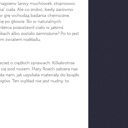
w (najpierw larwy muchówek, stopniowo
ia" ciała. Ale co zrobić, kiedy zarówno
dy w grę wchodzą badania chemiczne,
się po głowie. Bo w naturalnych
orderca pozostawił ciało w jakimś
pikach albo zostało zamrożone? Po to jest
ym światem rozkładu.
ecież o ciężkich sprawach. Kilkakrotnie
się pod nosem. Mary Roach zabiera nas
da nam, jak uzyskała materiały do książki.
ów. Ten wykład nie jest nudny, to