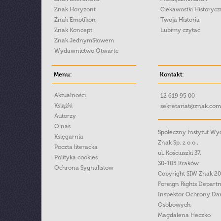
Znak Horyzont
Ciekawostki Historyc
Znak Emotikon
Twoja Historia
Znak Koncept
Lubimy czytać
Znak JednymSłowem
Wydawnictwo Otwarte
Menu:
Kontakt:
Aktualności
12 619 95 00
Książki
sekretariat@znak.com
Autorzy
O nas
Społeczny Instytut W
Księgarnia
Znak Sp. z o.o.,
Poczta literacka
ul. Kościuszki 37,
Polityka cookies
30-105 Kraków
Ochrona Sygnalistow
Copyright SIW Znak 2
Foreign Rights Depart
Inspektor Ochrony Da
Osobowych
Magdalena Heczko