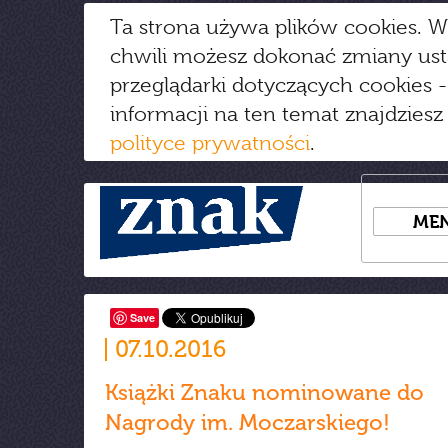
Ta strona używa plików cookies. W
chwili możesz dokonać zmiany us
przeglądarki dotyczących cookies
-
informacji na ten temat znajdziesz
polityce prywatności
.
ME
Save
07.10.2016
Książki Znaku nominowane do
Nagrody im. Moczarskiego!