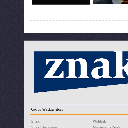
Grupa Wydawnicza:
Znak
Woblink
Znak Literanova
Miesięcznik Znak