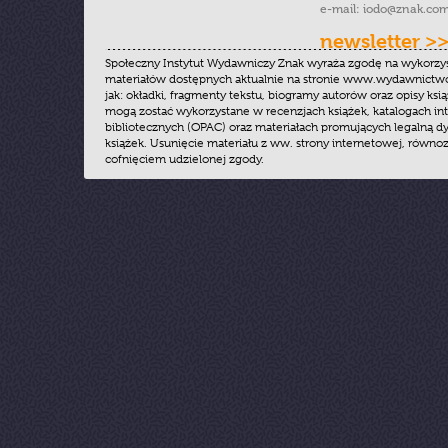
e-mail:
iodo@znak.com
newsletter >
Społeczny Instytut Wydawniczy Znak wyraża zgodę na wykorzy
materiałów dostępnych aktualnie na stronie www.wydawnictwoz
jak: okładki, fragmenty tekstu, biogramy autorów oraz opisy ksią
mogą zostać wykorzystane w recenzjach książek, katalogach i
bibliotecznych (OPAC) oraz materiałach promujących legalną dy
książek. Usunięcie materiału z ww. strony internetowej, równoz
cofnięciem udzielonej zgody.