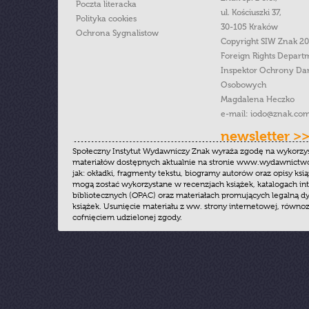
Poczta literacka
ul. Kościuszki 37,
Polityka cookies
30-105 Kraków
Ochrona Sygnalistow
Copyright SIW Znak 2
Foreign Rights Depart
Inspektor Ochrony Da
Osobowych
Magdalena Heczko
e-mail:
iodo@znak.com
newsletter >
Społeczny Instytut Wydawniczy Znak wyraża zgodę na wykorzy
materiałów dostępnych aktualnie na stronie www.wydawnictwoz
jak: okładki, fragmenty tekstu, biogramy autorów oraz opisy ksią
mogą zostać wykorzystane w recenzjach książek, katalogach i
bibliotecznych (OPAC) oraz materiałach promujących legalną dy
książek. Usunięcie materiału z ww. strony internetowej, równoz
cofnięciem udzielonej zgody.