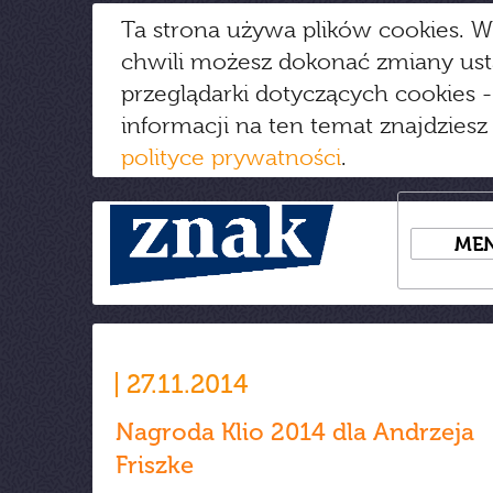
Ta strona używa plików cookies. W
chwili możesz dokonać zmiany us
przeglądarki dotyczących cookies
-
informacji na ten temat znajdziesz
polityce prywatności
.
ME
27.11.2014
Nagroda Klio 2014 dla Andrzeja
Friszke