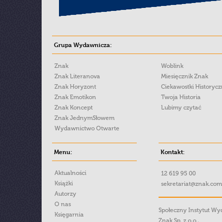
Grupa Wydawnicza:
Znak
Woblink
Znak Literanova
Miesięcznik Znak
Znak Horyzont
Ciekawostki Historyc
Znak Emotikon
Twoja Historia
Znak Koncept
Lubimy czytać
Znak JednymSłowem
Wydawnictwo Otwarte
Menu:
Kontakt:
Aktualności
12 619 95 00
Książki
sekretariat@znak.com
Autorzy
O nas
Społeczny Instytut W
Księgarnia
Znak Sp. z o.o.,