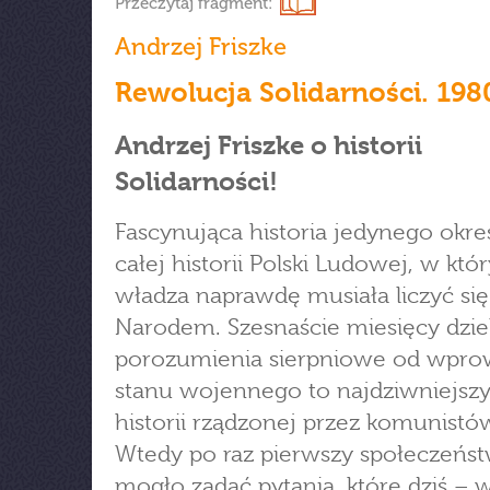
Przeczytaj fragment:
Andrzej Friszke
Rewolucja Solidarności. 198
Andrzej Friszke o historii
Solidarności!
Fascynująca historia jedynego okr
całej historii Polski Ludowej, w kt
władza naprawdę musiała liczyć się
Narodem. Szesnaście miesięcy dzie
porozumienia sierpniowe od wpro
stanu wojennego to najdziwniejszy
historii rządzonej przez komunistów
Wtedy po raz pierwszy społeczeńs
mogło zadać pytania, które dziś – 