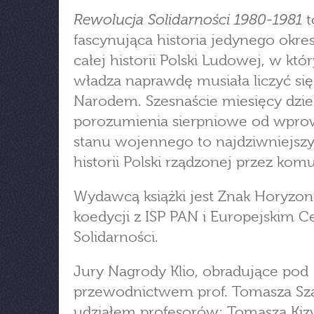
Rewolucja Solidarności 1980-1981
t
fascynująca historia jedynego okre
całej historii Polski Ludowej, w kt
władza naprawdę musiała liczyć się
Narodem. Szesnaście miesięcy dzie
porozumienia sierpniowe od wpro
stanu wojennego to najdziwniejszy
historii Polski rządzonej przez kom
Wydawcą książki jest Znak Horyzon
koedycji z ISP PAN i Europejskim 
Solidarności.
Jury Nagrody Klio, obradujące pod
przewodnictwem prof. Tomasza Sza
udziałem profesorów: Tomasza Kizw