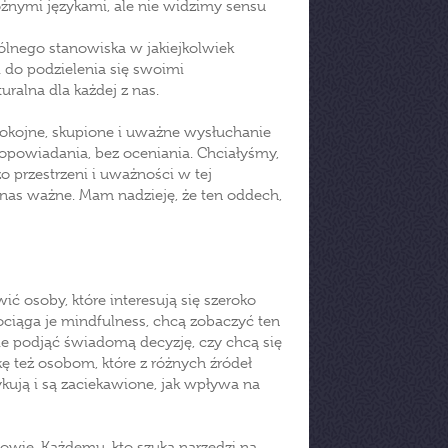
óżnymi językami, ale nie widzimy sensu
ólnego stanowiska w jakiejkolwiek
 do podzielenia się swoimi
uralna dla każdej z nas.
okojne, skupione i uważne wysłuchanie
dopowiadania, bez oceniania. Chciałyśmy,
 przestrzeni i uważności w tej
a nas ważne. Mam nadzieję, że ten oddech,
ić osoby, które interesują się szeroko
ciąga je mindfulness, chcą zobaczyć ten
ie podjąć świadomą decyzję, czy chcą się
ę też osobom, które z różnych źródeł
ykują i są zaciekawione, jak wpływa na
łowie. Każdemu, kto szuka narzędzi na