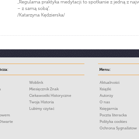
„Regularna praktyka medytacji to spotkanie z jedną z na
– z samą sobą”.
/Katarzyna Kędzierska/
cza:
Menu:
Woblink
Aktualności
a
Miesięcznik Znak
Książki
Ciekawostki Historyczne
Autorzy
Twoja Historia
O nas
Lubimy czytać
Księgarnia
łowem
Poczta literacka
Otwarte
Polityka cookies
Ochrona Sygnalistow