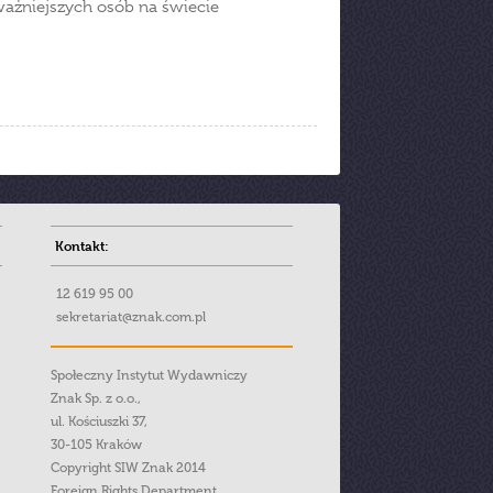
jważniejszych osób na świecie
Kontakt:
12 619 95 00
sekretariat@znak.com.pl
Społeczny Instytut Wydawniczy
Znak Sp. z o.o.,
ul. Kościuszki 37,
30-105 Kraków
Copyright SIW Znak 2014
Foreign Rights Department