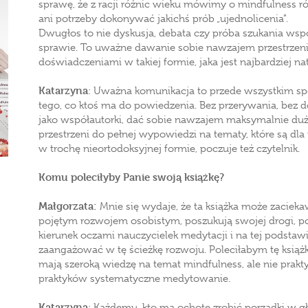
sprawę, że z racji różnic wieku mówimy o mindfulness r
ani potrzeby dokonywać jakichś prób „ujednolicenia”.
Dwugłos to nie dyskusja, debata czy próba szukania wsp
sprawie. To uważne dawanie sobie nawzajem przestrzeni
doświadczeniami w takiej formie, jaka jest najbardziej nat
Katarzyna
: Uważna komunikacja to przede wszystkim sp
tego, co ktoś ma do powiedzenia. Bez przerywania, bez 
jako współautorki, dać sobie nawzajem maksymalnie dużo
przestrzeni do pełnej wypowiedzi na tematy, które są dl
w trochę nieortodoksyjnej formie, poczuje też czytelnik.
Komu poleciłyby Panie swoją książkę?
Małgorzata:
Mnie się wydaje, że ta książka może zaciekaw
pojętym rozwojem osobistym, poszukują swojej drogi, po
kierunek oczami nauczycielek medytacji i na tej podstaw
zaangażować w tę ścieżkę rozwoju. Poleciłabym tę książk
mają szeroką wiedzę na temat mindfulness, ale nie prakt
praktyków systematyczne medytowanie.
Katarzyna
: Każdemu, kto ma ochotę zrobić porządki w g