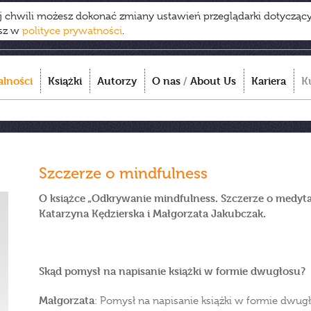
ej chwili możesz dokonać zmiany ustawień przeglądarki dotycząc
esz w
polityce prywatności
.
alności
Książki
Autorzy
O nas
/
About Us
Kariera
K
Szczerze o mindfulness
O książce „Odkrywanie mindfulness. Szczerze o medyta
Katarzyna Kędzierska i Małgorzata Jakubczak.
Skąd pomysł na napisanie książki w formie dwugłosu?
Małgorzata
: Pomysł na napisanie książki w formie dwugł