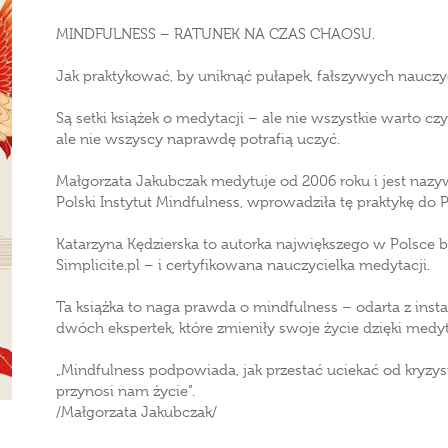
MINDFULNESS – RATUNEK NA CZAS CHAOSU.
Jak praktykować, by uniknąć pułapek, fałszywych nauczyc
Są setki książek o medytacji – ale nie wszystkie warto cz
ale nie wszyscy naprawdę potrafią uczyć.
Małgorzata Jakubczak medytuje od 2006 roku i jest nazyw
Polski Instytut Mindfulness, wprowadziła tę praktykę do P
Katarzyna Kędzierska to autorka największego w Polsce 
Simplicite.pl – i certyfikowana nauczycielka medytacji.
Ta książka to naga prawda o mindfulness – odarta z in
dwóch ekspertek, które zmieniły swoje życie dzięki medy
„Mindfulness podpowiada, jak przestać uciekać od kryzys
przynosi nam życie”.
/Małgorzata Jakubczak/