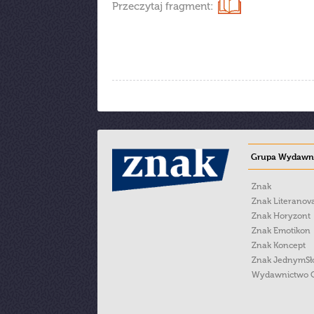
Przeczytaj fragment:
Grupa Wydawni
Znak
Znak Literanov
Znak Horyzont
Znak Emotikon
Znak Koncept
Znak JednymS
Wydawnictwo 