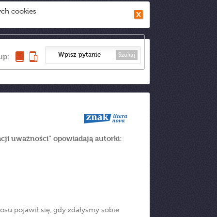
ych cookies
Szukaj
up:
cji uważności" opowiadają autorki:
osu pojawił się, gdy zdałyśmy sobie