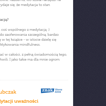
daje się, że medytacja to stan
acją?
 coś wspólnego z medytacją :)
o zaoferowania szczególną, bardzo
 tej książce - w istocie dzielę się
ktykowania mindfulness.
ddać w całości, z pełną świadomością tego,
 chwili. I jako takie ma dla mnie ogrom
ubczak
ytacji uważności