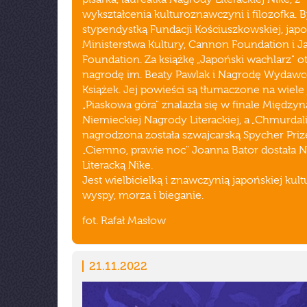
wykształcenia kulturoznawczyni i filozofka. B
stypendystką Fundacji Kościuszkowskiej, jap
Ministerstwa Kultury, Cannon Foundation i J
Foundation. Za książkę „Japoński wachlarz" o
nagrodę im. Beaty Pawlak i Nagrodę Wydaw
Książek. Jej powieści są tłumaczone na wiele
„Piaskowa góra" znalazła się w finale Między
Niemieckiej Nagrody Literackiej, a „Chmurdali
nagrodzona została szwajcarską Spycher Priz
„Ciemno, prawie noc" Joanna Bator dostała 
Literacką Nike.
Jest wielbicielką i znawczynią japońskiej kult
wyspy, morza i bieganie.
fot. Rafał Masłow
21.11.2022