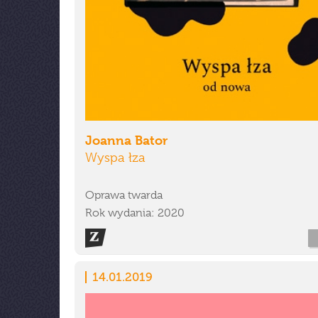
Joanna Bator
Wyspa łza
Oprawa twarda
Rok wydania: 2020
14.01.2019