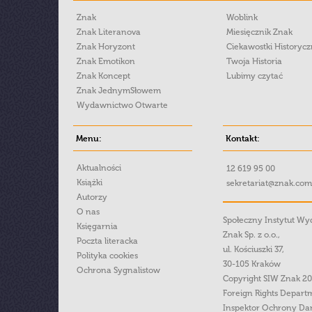
Znak
Woblink
Znak Literanova
Miesięcznik Znak
Znak Horyzont
Ciekawostki Historyc
Znak Emotikon
Twoja Historia
Znak Koncept
Lubimy czytać
Znak JednymSłowem
Wydawnictwo Otwarte
Menu:
Kontakt:
Aktualności
12 619 95 00
Książki
sekretariat@znak.com
Autorzy
O nas
Społeczny Instytut W
Księgarnia
Znak Sp. z o.o.,
Poczta literacka
ul. Kościuszki 37,
Polityka cookies
30-105 Kraków
Ochrona Sygnalistow
Copyright SIW Znak 2
Foreign Rights Depart
Inspektor Ochrony Da