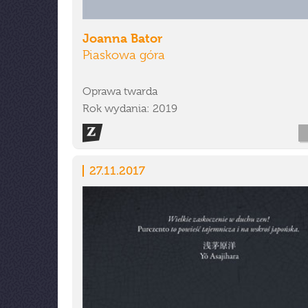
Joanna Bator
Piaskowa góra
Oprawa twarda
Rok wydania: 2019
27.11.2017