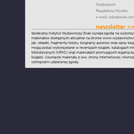
Osobowych
Magdalena Heczko
e-mail:
iodo@znak.com
newsletter >
Społeczny Instytut Wydawniczy Znak wyraża zgodę na wykorzy
materiałów dostępnych aktualnie na stronie www.wydawnictwoz
jak: okładki, fragmenty tekstu, biogramy autorów oraz opisy ksią
mogą zostać wykorzystane w recenzjach książek, katalogach i
bibliotecznych (OPAC) oraz materiałach promujących legalną dy
książek. Usunięcie materiału z ww. strony internetowej, równoz
cofnięciem udzielonej zgody.