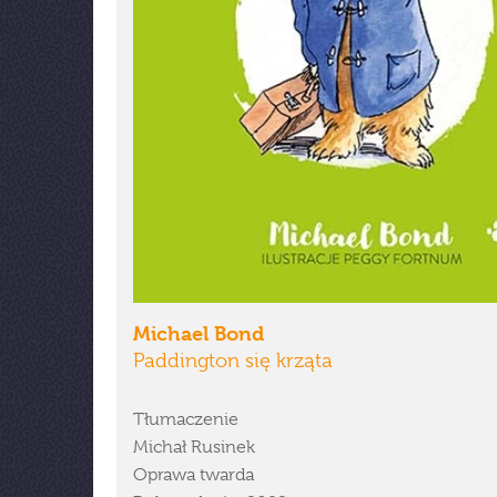
Michael Bond
Paddington się krząta
Tłumaczenie
Michał Rusinek
Oprawa twarda