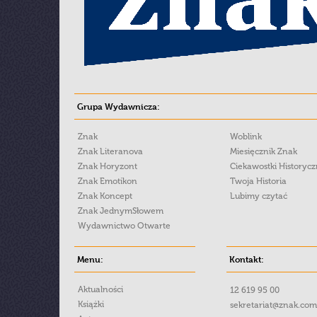
Grupa Wydawnicza:
Znak
Woblink
Znak Literanova
Miesięcznik Znak
Znak Horyzont
Ciekawostki Historyc
Znak Emotikon
Twoja Historia
Znak Koncept
Lubimy czytać
Znak JednymSłowem
Wydawnictwo Otwarte
Menu:
Kontakt:
Aktualności
12 619 95 00
Książki
sekretariat@znak.com