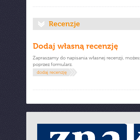
Recenzje
Dodaj własną recenzję
Zapraszamy do napisania własnej recenzji, możes
poprzez formularz.