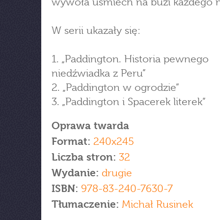
wywoła uśmiech na buzi każdego 
W serii ukazały się:
1. „Paddington. Historia pewnego
niedźwiadka z Peru”
2. „Paddington w ogrodzie”
3. „Paddington i Spacerek literek”
Oprawa twarda
Format:
240x245
Liczba stron:
32
Wydanie:
drugie
ISBN:
978-83-240-7630-7
Tłumaczenie:
Michał Rusinek