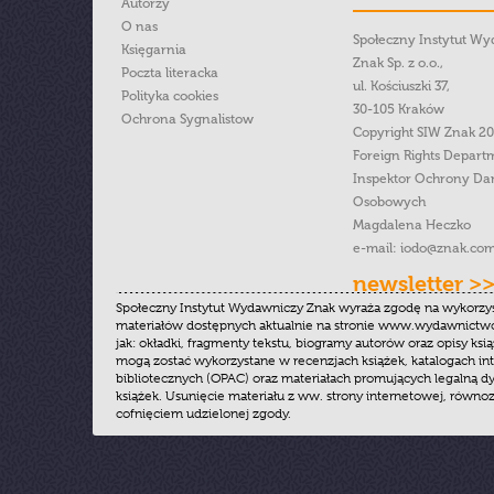
Autorzy
O nas
Społeczny Instytut W
Księgarnia
Znak Sp. z o.o.,
Poczta literacka
ul. Kościuszki 37,
Polityka cookies
30-105 Kraków
Ochrona Sygnalistow
Copyright SIW Znak 2
Foreign Rights Depart
Inspektor Ochrony Da
Osobowych
Magdalena Heczko
e-mail:
iodo@znak.com
newsletter >
Społeczny Instytut Wydawniczy Znak wyraża zgodę na wykorzy
materiałów dostępnych aktualnie na stronie www.wydawnictwoz
jak: okładki, fragmenty tekstu, biogramy autorów oraz opisy ksią
mogą zostać wykorzystane w recenzjach książek, katalogach i
bibliotecznych (OPAC) oraz materiałach promujących legalną dy
książek. Usunięcie materiału z ww. strony internetowej, równoz
cofnięciem udzielonej zgody.