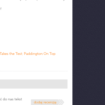
!
 Takes the Test; Paddington On Top
ć do nas tekst