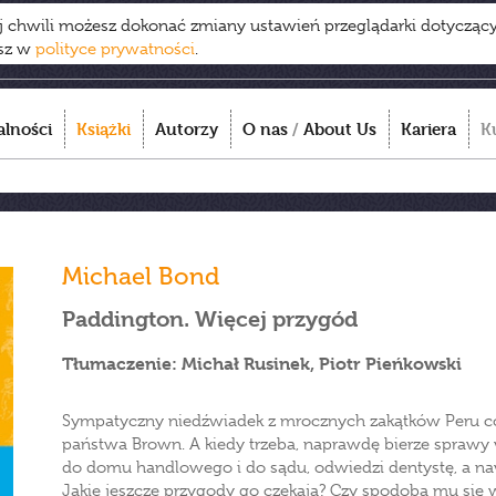
ej chwili możesz dokonać zmiany ustawień przeglądarki dotycząc
esz w
polityce prywatności
.
alności
Książki
Autorzy
O nas
/
About Us
Kariera
K
Michael Bond
Paddington. Więcej przygód
Tłumaczenie: Michał Rusinek, Piotr Pieńkowski
Sympatyczny niedźwiadek z mrocznych zakątków Peru cor
państwa Brown. A kiedy trzeba, naprawdę bierze sprawy
do domu handlowego i do sądu, odwiedzi dentystę, a n
Jakie jeszcze przygody go czekają? Czy spodoba mu się 