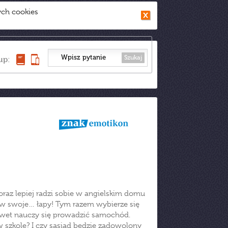
ych cookies
Szukaj
up:
az lepiej radzi sobie w angielskim domu
 w swoje… łapy! Tym razem wybierze się
awet nauczy się prowadzić samochód.
w szkole? I czy sąsiad będzie zadowolony