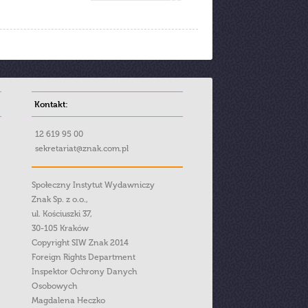
Kontakt:
12 619 95 00
sekretariat@znak.com.pl
Społeczny Instytut Wydawniczy
Znak Sp. z o.o.,
ul. Kościuszki 37,
30-105 Kraków
Copyright SIW Znak 2014
Foreign Rights Department
Inspektor Ochrony Danych
Osobowych
Magdalena Heczko