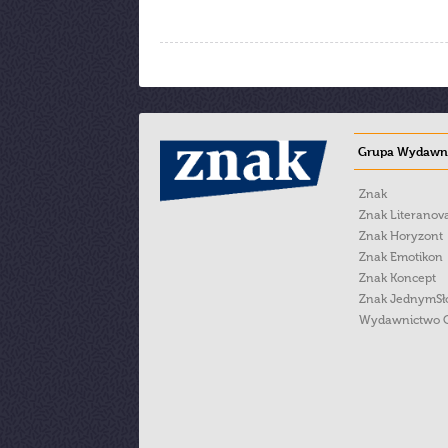
Grupa Wydawni
Znak
Znak Literanov
Znak Horyzont
Znak Emotikon
Znak Koncept
Znak JednymS
Wydawnictwo 