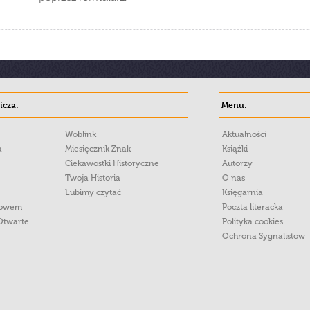
cza:
Menu:
Woblink
Aktualności
a
Miesięcznik Znak
Książki
Ciekawostki Historyczne
Autorzy
Twoja Historia
O nas
Lubimy czytać
Księgarnia
łowem
Poczta literacka
Otwarte
Polityka cookies
Ochrona Sygnalistow