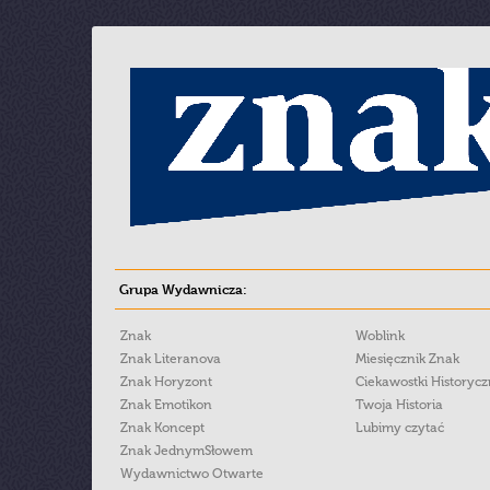
Grupa Wydawnicza:
Znak
Woblink
Znak Literanova
Miesięcznik Znak
Znak Horyzont
Ciekawostki Historyc
Znak Emotikon
Twoja Historia
Znak Koncept
Lubimy czytać
Znak JednymSłowem
Wydawnictwo Otwarte