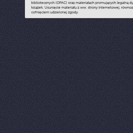
bibliotecznych (OPAC) oraz materiałach promujących legalną dy
książek. Usunięcie materiału z ww. strony internetowej, równoz
cofnięciem udzielonej zgody.