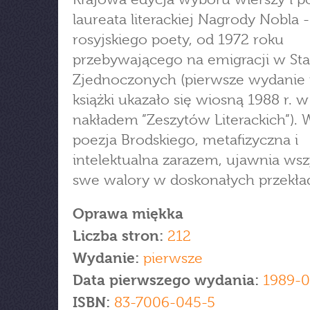
laureata literackiej Nagrody Nobla -
rosyjskiego poety, od 1972 roku
przebywającego na emigracji w St
Zjednoczonych (pierwsze wydanie 
książki ukazało się wiosną 1988 r. 
nakładem ”Zeszytów Literackich”). 
poezja Brodskiego, metafizyczna i
intelektualna zarazem, ujawnia wsz
swe walory w doskonałych przekła
Oprawa miękka
Liczba stron:
212
Wydanie:
pierwsze
Data pierwszego wydania:
1989-0
ISBN:
83-7006-045-5