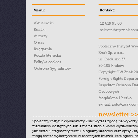
Menu:
Kontakt:
Aktualności
12 619 95 00
Książki
sekretariat@znak.com
Autorzy
O nas
Społeczny Instytut W
Księgarnia
Znak Sp. z o.o.,
Poczta literacka
ul. Kościuszki 37,
Polityka cookies
30-105 Kraków
Ochrona Sygnalistow
Copyright SIW Znak 2
Foreign Rights Depart
Inspektor Ochrony Da
Osobowych
Magdalena Heczko
e-mail:
iodo@znak.com
newsletter >
Społeczny Instytut Wydawniczy Znak wyraża zgodę na wykorzy
materiałów dostępnych aktualnie na stronie www.wydawnictwoz
jak: okładki, fragmenty tekstu, biogramy autorów oraz opisy ksią
mogą zostać wykorzystane w recenzjach książek, katalogach i