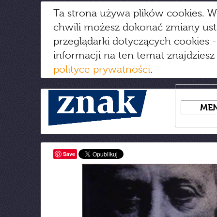
Ta strona używa plików cookies. W
chwili możesz dokonać zmiany us
przeglądarki dotyczących cookies
-
informacji na ten temat znajdziesz
polityce prywatności
.
ME
Save