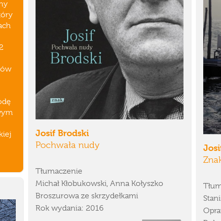
ny
tóry
nach
2
omów
odę
owym
Josif Brodski
iej
Pochwała nudy
Josi
Zna
Tłumaczenie
Michał Kłobukowski, Anna Kołyszko
Tłum
Broszurowa ze skrzydełkami
Stan
Rok wydania: 2016
Opra