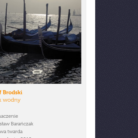
f Brodski
k wodny
aczenie
isław Barańczak
wa twarda