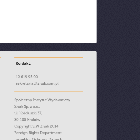
Kontakt:
12 619 95 00
sekretariat@znak.com.pl
Społeczny Instytut Wydawniczy
Znak Sp. z o.o.,
ul. Kościuszki 37,
30-105 Kraków
Copyright SIW Znak 2014
Foreign Rights Department
Inspektor Ochrony Danych