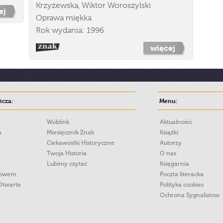
Krzyżewska, Wiktor Woroszylski
ej
Oprawa miękka
Rok wydania: 1996
więcej
cza:
Menu:
Woblink
Aktualności
a
Miesięcznik Znak
Książki
Ciekawostki Historyczne
Autorzy
Twoja Historia
O nas
Lubimy czytać
Księgarnia
łowem
Poczta literacka
Otwarte
Polityka cookies
Ochrona Sygnalistow