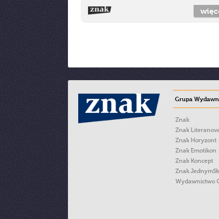
więc
Grupa Wydawni
Znak
Znak Literanov
Znak Horyzont
Znak Emotikon
Znak Koncept
Znak JednymS
Wydawnictwo 