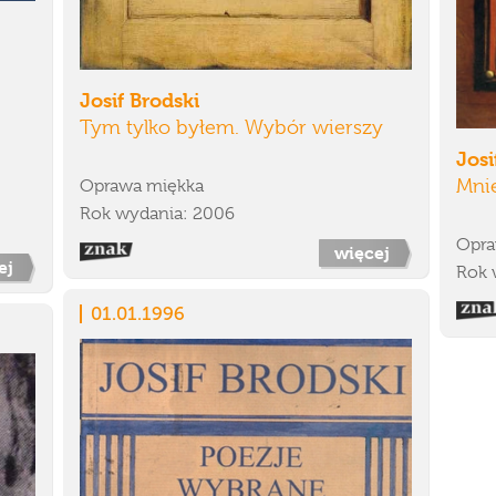
Josif Brodski
Tym tylko byłem. Wybór wierszy
Josi
Mnie
Oprawa miękka
Rok wydania: 2006
Opra
więcej
ej
Rok 
01.01.1996