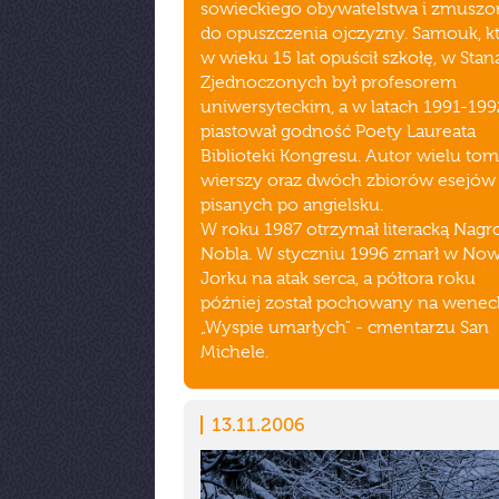
sowieckiego obywatelstwa i zmuszo
do opuszczenia ojczyzny. Samouk, k
w wieku 15 lat opuścił szkołę, w Sta
Zjednoczonych był profesorem
uniwersyteckim, a w latach 1991-199
piastował godność Poety Laureata
Biblioteki Kongresu. Autor wielu t
wierszy oraz dwóch zbiorów esejów
pisanych po angielsku.
W roku 1987 otrzymał literacką Nagr
Nobla. W styczniu 1996 zmarł w N
Jorku na atak serca, a półtora roku
później został pochowany na weneck
„Wyspie umarłych" - cmentarzu San
Michele.
13.11.2006