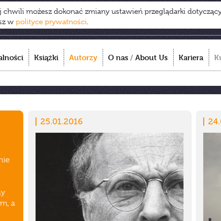
ej chwili możesz dokonać zmiany ustawień przeglądarki dotycząc
esz w
polityce prywatności
.
alności
Książki
Autorzy
O nas
/
About Us
Kariera
K
25.01.2016
24
nie
ny
em, a