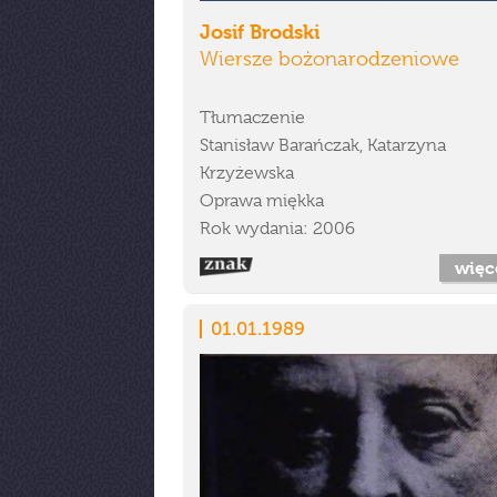
Josif Brodski
Wiersze bożonarodzeniowe
Tłumaczenie
Stanisław Barańczak, Katarzyna
Krzyżewska
Oprawa miękka
Rok wydania: 2006
więc
01.01.1989