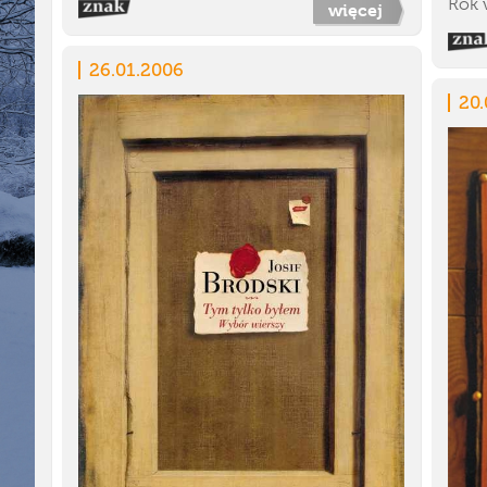
Rok 
więcej
26.01.2006
20.