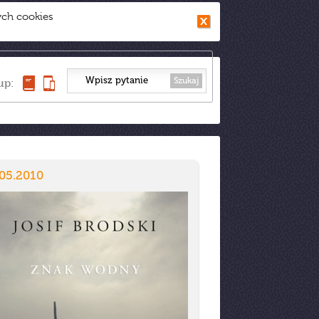
ych cookies
Szukaj
up:
.05.2010