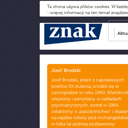
Ta strona używa plików cookies. W każd
- więcej informacji na ten temat znajdzi
Aktu
Josif Brodski
Josif Brodski, jeden z największych
poetów XX stulecia, urodził się w
Leningradzie w roku 1940. Wielokrot
więziony i zamykany w zakładach
psychiatrycznych, został w 1964
oskarżony o „pasożytnictwo" i skaza
na ciężkie roboty pod Archangielski
w kilka lat później pozbawiony