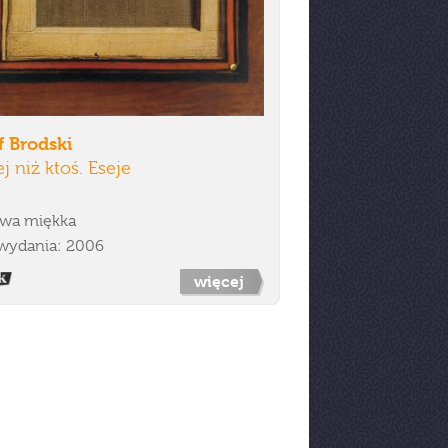
f Brodski
j niż ktoś. Eseje
wa miękka
wydania: 2006
więcej