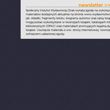
newsletter >
Społeczny Instytut Wydawniczy Znak wyraża zgodę na wykorzy
materiałów dostępnych aktualnie na stronie www.wydawnictwoz
jak: okładki, fragmenty tekstu, biogramy autorów oraz opisy ksią
mogą zostać wykorzystane w recenzjach książek, katalogach i
bibliotecznych (OPAC) oraz materiałach promujących legalną dy
książek. Usunięcie materiału z ww. strony internetowej, równoz
cofnięciem udzielonej zgody.