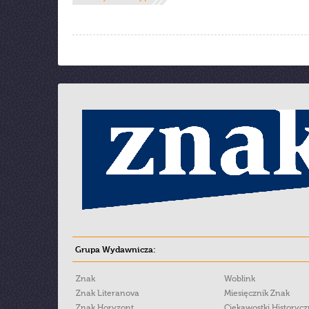
Grupa Wydawnicza:
Znak
Woblink
Znak Literanova
Miesięcznik Znak
Znak Horyzont
Ciekawostki Historyc