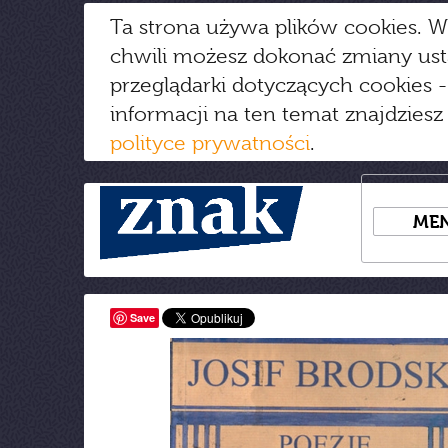
Ta strona używa plików cookies. W
chwili możesz dokonać zmiany us
przeglądarki dotyczących cookies
-
informacji na ten temat znajdziesz
polityce prywatności
.
ME
Save