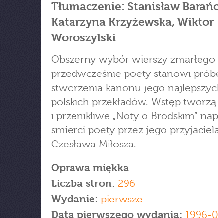
Tłumaczenie: Stanisław Barańc
Katarzyna Krzyżewska, Wiktor
Woroszylski
Obszerny wybór wierszy zmarłego
przedwcześnie poety stanowi prób
stworzenia kanonu jego najlepszyc
polskich przekładów. Wstęp tworzą
i przenikliwe „Noty o Brodskim” na
śmierci poety przez jego przyjaciela
Czesława Miłosza.
Oprawa miękka
Liczba stron:
296
Wydanie:
pierwsze
Data pierwszego wydania:
1996-0