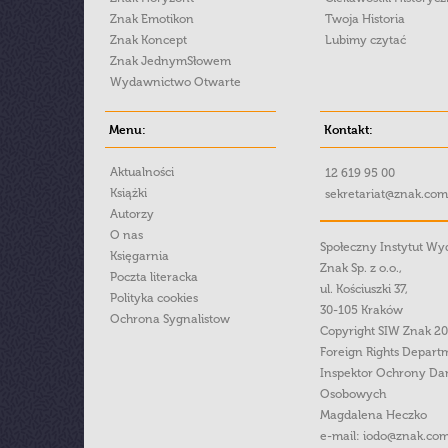
Znak Emotikon
Twoja Historia
Znak Koncept
Lubimy czytać
Znak JednymSłowem
Wydawnictwo Otwarte
Menu:
Kontakt:
Aktualności
12 619 95 00
Książki
sekretariat@znak.com
Autorzy
O nas
Społeczny Instytut W
Księgarnia
Znak Sp. z o.o.,
Poczta literacka
ul. Kościuszki 37,
Polityka cookies
30-105 Kraków
Ochrona Sygnalistow
Copyright SIW Znak 2
Foreign Rights Depart
Inspektor Ochrony Da
Osobowych
Magdalena Heczko
e-mail:
iodo@znak.com