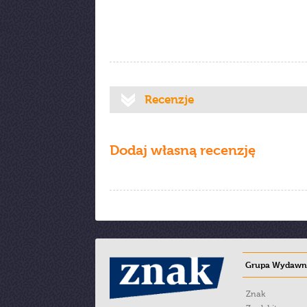
Recenzje
Dodaj własną recenzję
Grupa Wydawni
Znak