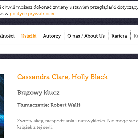
ej chwili możesz dokonać zmiany ustawień przeglądarki dotycząc
esz w
polityce prywatności
.
alności
Książki
Autorzy
O nas
/
About Us
Kariera
K
Cassandra Clare
,
Holly Black
Brązowy klucz
Tłumaczenie: Robert Waliś
Zwroty akcji, niespodzianki i niezwykłości. Nie mogę się
książek z tej serii.