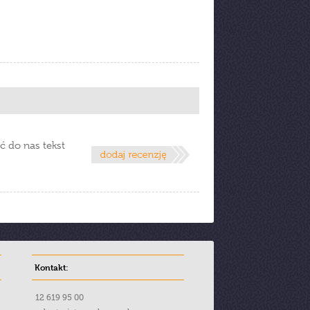
ć do nas tekst
Kontakt:
12 619 95 00