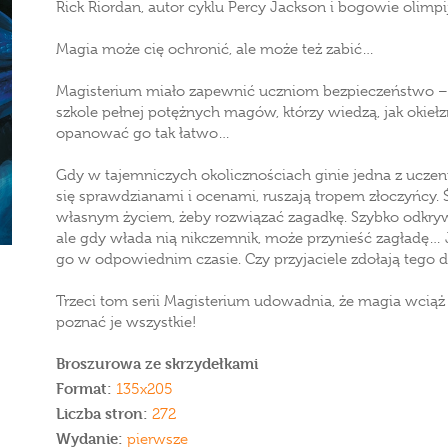
Rick Riordan, autor cyklu Percy Jackson i bogowie olimpi
Magia może cię ochronić, ale może też zabić…
Magisterium miało zapewnić uczniom bezpieczeństwo – 
szkole pełnej potężnych magów, którzy wiedzą, jak okieł
opanować go tak łatwo…
Gdy w tajemniczych okolicznościach ginie jedna z uczenn
się sprawdzianami i ocenami, ruszają tropem złoczyńcy. Ś
własnym życiem, żeby rozwiązać zagadkę. Szybko odkrywają
ale gdy włada nią nikczemnik, może przynieść zagładę…
go w odpowiednim czasie. Czy przyjaciele zdołają tego 
Trzeci tom serii Magisterium udowadnia, że magia wciąż 
poznać je wszystkie!
Broszurowa ze skrzydełkami
Format:
135x205
Liczba stron:
272
Wydanie:
pierwsze