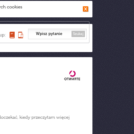
ych cookies
Szukaj
up:
 doczekać, kiedy przeczytam więcej