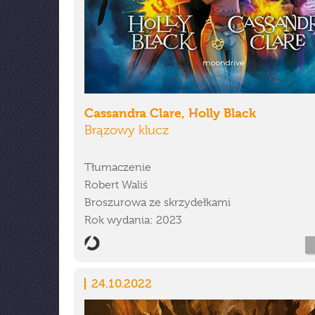
Cassandra Clare, Holly Black
Brązowy klucz
Tłumaczenie
Robert Waliś
Broszurowa ze skrzydełkami
Rok wydania: 2023
24.10.2022