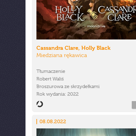
Cassandra Clare, Holly Black
Miedziana rękawica
Tłumaczenie
Robert Waliś
Broszurowa ze skrzydełkami
Rok wydania: 2022
08.08.2022