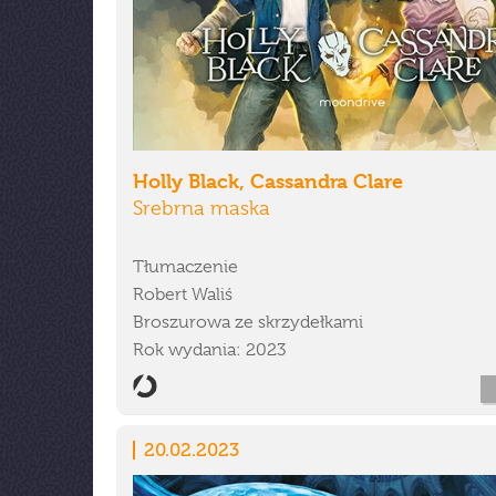
Holly Black, Cassandra Clare
Srebrna maska
Tłumaczenie
Robert Waliś
Broszurowa ze skrzydełkami
Rok wydania: 2023
20.02.2023