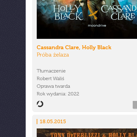
Cassandra Clare, Holly Black
Próba żelaza
Tłumaczenie
Robert Waliś
Oprawa twarda
Rok wydania: 2022
18.05.2015