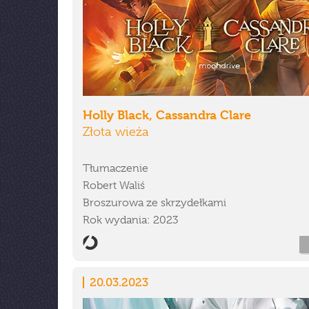
Holly Black, Cassandra Clare
Złota wieża
Tłumaczenie
Robert Waliś
Broszurowa ze skrzydełkami
Rok wydania: 2023
20.03.2023