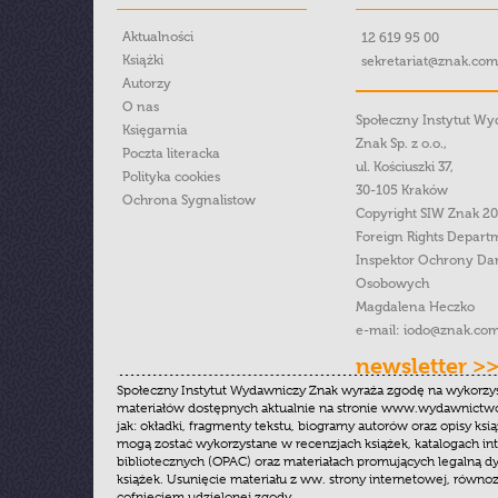
Aktualności
12 619 95 00
Książki
sekretariat@znak.com
Autorzy
O nas
Społeczny Instytut W
Księgarnia
Znak Sp. z o.o.,
Poczta literacka
ul. Kościuszki 37,
Polityka cookies
30-105 Kraków
Ochrona Sygnalistow
Copyright SIW Znak 2
Foreign Rights Depart
Inspektor Ochrony Da
Osobowych
Magdalena Heczko
e-mail:
iodo@znak.com
newsletter >
Społeczny Instytut Wydawniczy Znak wyraża zgodę na wykorzy
materiałów dostępnych aktualnie na stronie www.wydawnictwoz
jak: okładki, fragmenty tekstu, biogramy autorów oraz opisy ksią
mogą zostać wykorzystane w recenzjach książek, katalogach i
bibliotecznych (OPAC) oraz materiałach promujących legalną dy
książek. Usunięcie materiału z ww. strony internetowej, równoz
cofnięciem udzielonej zgody.