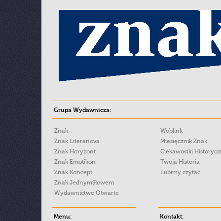
Grupa Wydawnicza:
Znak
Woblink
Znak Literanova
Miesięcznik Znak
Znak Horyzont
Ciekawostki Historyc
Znak Emotikon
Twoja Historia
Znak Koncept
Lubimy czytać
Znak JednymSłowem
Wydawnictwo Otwarte
Menu:
Kontakt: