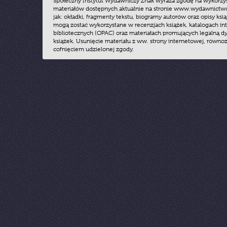
Społeczny Instytut Wydawniczy Znak wyraża zgodę na wykorzy
materiałów dostępnych aktualnie na stronie www.wydawnictwoz
jak: okładki, fragmenty tekstu, biogramy autorów oraz opisy ksią
mogą zostać wykorzystane w recenzjach książek, katalogach i
bibliotecznych (OPAC) oraz materiałach promujących legalną dy
książek. Usunięcie materiału z ww. strony internetowej, równoz
cofnięciem udzielonej zgody.