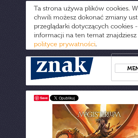
Ta strona używa plików cookies. W
chwili możesz dokonać zmiany us
przeglądarki dotyczących cookies
-
informacji na ten temat znajdziesz
polityce prywatności
.
ME
Save