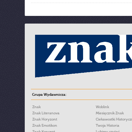
Grupa Wydawnicza:
Znak
Woblink
Znak Literanova
Miesięcznik Znak
Znak Horyzont
Ciekawostki Historyc
Znak Emotikon
Twoja Historia
Znak Koncept
Lubimy czytać