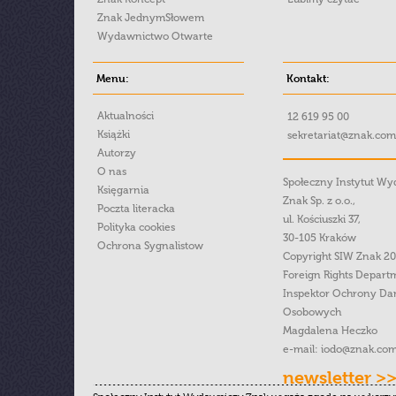
Znak JednymSłowem
Wydawnictwo Otwarte
Menu:
Kontakt:
Aktualności
12 619 95 00
Książki
sekretariat@znak.com
Autorzy
O nas
Społeczny Instytut W
Księgarnia
Znak Sp. z o.o.,
Poczta literacka
ul. Kościuszki 37,
Polityka cookies
30-105 Kraków
Ochrona Sygnalistow
Copyright SIW Znak 2
Foreign Rights Depart
Inspektor Ochrony Da
Osobowych
Magdalena Heczko
e-mail:
iodo@znak.com
newsletter >