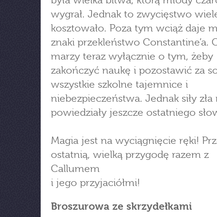
była wielka bitwa, którą młody czar
wygrał. Jednak to zwycięstwo wiel
kosztowało. Poza tym wciąż daje m
znaki przekleństwo Constantine’a. 
marzy teraz wyłącznie o tym, żeby
zakończyć naukę i pozostawić za s
wszystkie szkolne tajemnice i
niebezpieczeństwa. Jednak siły zła 
powiedziały jeszcze ostatniego sł
Magia jest na wyciągnięcie ręki! Prz
ostatnią, wielką przygodę razem z
Callumem
i jego przyjaciółmi!
Broszurowa ze skrzydełkami