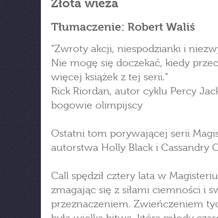
Złota wieża
Tłumaczenie: Robert Waliś
"Zwroty akcji, niespodzianki i niezw
Nie mogę się doczekać, kiedy prze
więcej książek z tej serii."
Rick Riordan, autor cyklu Percy Jac
bogowie olimpijscy
Ostatni tom porywającej serii Magi
autorstwa Holly Black i Cassandry C
Call spędził cztery lata w Magisteri
zmagając się z siłami ciemności i 
przeznaczeniem. Zwieńczeniem ty